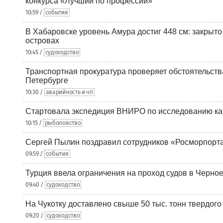
конкурса «Лучший по профессии»
10:59 /
события
В Хабаровске уровень Амура достиг 448 см: закрыто
островах
10:45 /
судоходство
Транспортная прокуратура проверяет обстоятельства
Петербурге
10:30 /
аварийность и чп
Стартовала экспедиция ВНИРО по исследованию ка
10:15 /
рыболовство
Сергей Пылин поздравил сотрудников «Росморпорта
09:59 /
события
Турция ввела ограничения на проход судов в Черно
09:40 /
судоходство
На Чукотку доставлено свыше 50 тыс. тонн твердого
09:20 /
судоходство