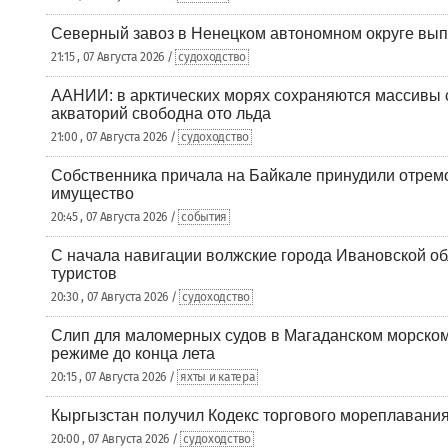
Северный завоз в Ненецком автономном округе вып
21:15 , 07 Августа 2026 /
судоходство
ААНИИ: в арктических морях сохраняются массивы с
акваторий свободна ото льда
21:00 , 07 Августа 2026 /
судоходство
Собственника причала на Байкале принудили отрем
имущество
20:45 , 07 Августа 2026 /
события
С начала навигации волжские города Ивановской об
туристов
20:30 , 07 Августа 2026 /
судоходство
Слип для маломерных судов в Магаданском морском 
режиме до конца лета
20:15 , 07 Августа 2026 /
яхты и катера
Кыргызстан получил Кодекс торгового мореплавания
20:00 , 07 Августа 2026 /
судоходство