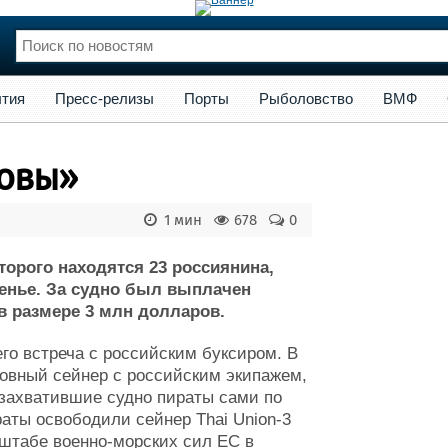
сс-релизы
Порты
Рыболовство
ВМФ
Образование
Яхт
тия
Пресс-релизы
Порты
Рыболовство
ВМФ
нции
Флот
и и семинары
Галерея флота
ровы»
и
Форум
Отзывы
1 мин
678
0
Все службы
торого находятся 23 россиянина,
енье. За судно был выплачен
в размере 3 млн долларов.
го встреча с российским буксиром. В
ловный сейнер с российским экипажем,
 захватившие судно пираты сами по
аты освободили сейнер Thai Union-3
штабе военно-морских сил ЕС в