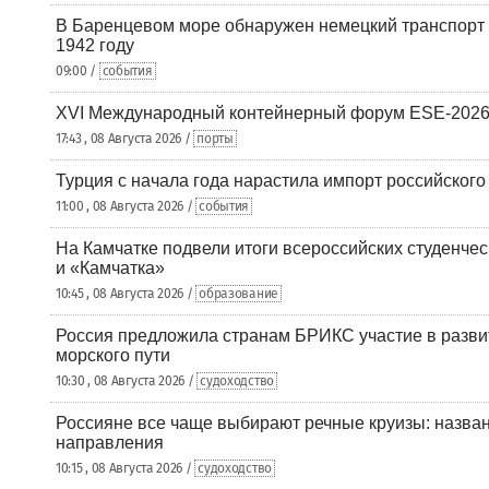
В Баренцевом море обнаружен немецкий транспорт 
1942 году
09:00 /
события
XVI Международный контейнерный форум ESE-2026
17:43 , 08 Августа 2026 /
порты
Турция с начала года нарастила импорт российского
11:00 , 08 Августа 2026 /
события
На Камчатке подвели итоги всероссийских студенче
и «Камчатка»
10:45 , 08 Августа 2026 /
образование
Россия предложила странам БРИКС участие в разв
морского пути
10:30 , 08 Августа 2026 /
судоходство
Россияне все чаще выбирают речные круизы: назв
направления
10:15 , 08 Августа 2026 /
судоходство