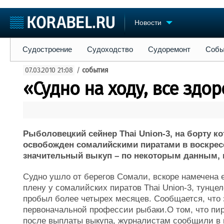
Новости
Судостроение
Судоходство
Судоремонт
События
Пре
Судостроение
Судоходство
Судоремонт
Собы
Судостроение
Торговая площадка
Конфере
07.03.2010 21:08
/
события
Пульс
Доска объявлений
Выставк
«Судно на ходу, все здо
Новости
Продажа флота
Личност
Компании
Оборудование
Словарь
Репутация
Изделия
Работа
Материалы
Рыболовецкий сейнер Thai Union-3, на борту ко
Крюинг
Услуги
освобожден сомалийскими пиратами в воскрес
Журнал
значительный выкуп – по некоторым данным, 
Реклама
Судно ушло от берегов Сомали, вскоре намечена е
плену у сомалийских пиратов Thai Union-3, тунце
пробыл более четырех месяцев. Сообщается, что
первоначальной профессии рыбаки.О том, что пир
после выплаты выкупа, журналистам сообщили в 