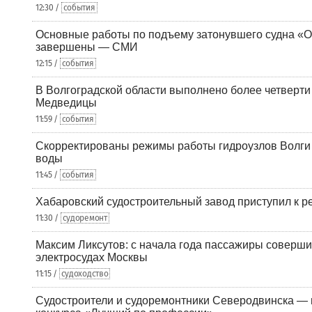
12:30 /
события
Основные работы по подъему затонувшего судна «О
завершены — СМИ
12:15 /
события
В Волгоградской области выполнено более четверти 
Медведицы
11:59 /
события
Скорректированы режимы работы гидроузлов Волги 
воды
11:45 /
события
Хабаровский судостроительный завод приступил к р
11:30 /
судоремонт
Максим Ликсутов: с начала года пассажиры соверши
электросудах Москвы
11:15 /
судоходство
Судостроители и судоремонтники Северодвинска — в