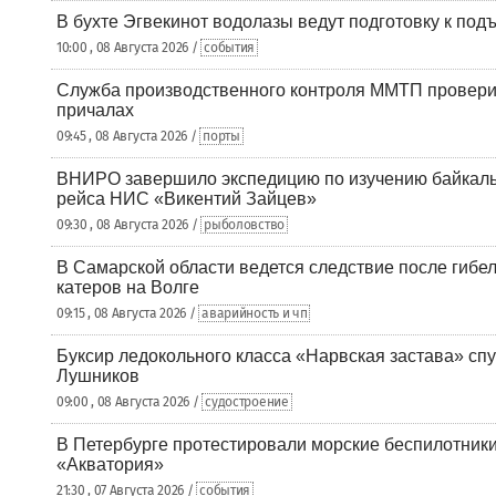
В бухте Эгвекинот водолазы ведут подготовку к под
10:00 , 08 Августа 2026 /
события
Служба производственного контроля ММТП провери
причалах
09:45 , 08 Августа 2026 /
порты
ВНИРО завершило экспедицию по изучению байкальс
рейса НИС «Викентий Зайцев»
09:30 , 08 Августа 2026 /
рыболовство
В Самарской области ведется следствие после гибел
катеров на Волге
09:15 , 08 Августа 2026 /
аварийность и чп
Буксир ледокольного класса «Нарвская застава» спу
Лушников
09:00 , 08 Августа 2026 /
судостроение
В Петербурге протестировали морские беспилотники
«Акватория»
21:30 , 07 Августа 2026 /
события