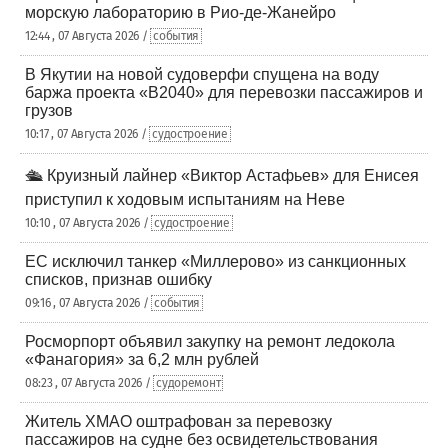
морскую лабораторию в Рио-де-Жанейро
12:44 , 07 Августа 2026 /
события
В Якутии на новой судоверфи спущена на воду
баржа проекта «В2040» для перевозки пассажиров и
грузов
10:17 , 07 Августа 2026 /
судостроение
🛳️ Круизный лайнер «Виктор Астафьев» для Енисея
приступил к ходовым испытаниям на Неве
10:10 , 07 Августа 2026 /
судостроение
ЕС исключил танкер «Миллерово» из санкционных
списков, признав ошибку
09:16 , 07 Августа 2026 /
события
Росморпорт объявил закупку на ремонт ледокола
«Фанагория» за 6,2 млн рублей
08:23 , 07 Августа 2026 /
судоремонт
Житель ХМАО оштрафован за перевозку
пассажиров на судне без освидетельствования