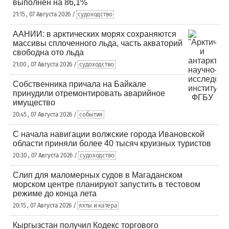
выполнен на 86,1%
21:15 , 07 Августа 2026 /
судоходство
ААНИИ: в арктических морях сохраняются
массивы сплоченного льда, часть акваторий
свободна ото льда
21:00 , 07 Августа 2026 /
судоходство
Собственника причала на Байкале
принудили отремонтировать аварийное
имущество
20:45 , 07 Августа 2026 /
события
С начала навигации волжские города Ивановской
области приняли более 40 тысяч круизных туристов
20:30 , 07 Августа 2026 /
судоходство
Слип для маломерных судов в Магаданском
морском центре планируют запустить в тестовом
режиме до конца лета
20:15 , 07 Августа 2026 /
яхты и катера
Кыргызстан получил Кодекс торгового