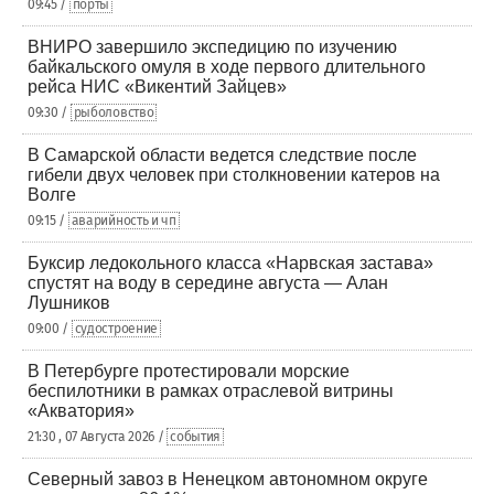
09:45 /
порты
ВНИРО завершило экспедицию по изучению
байкальского омуля в ходе первого длительного
рейса НИС «Викентий Зайцев»
09:30 /
рыболовство
В Самарской области ведется следствие после
гибели двух человек при столкновении катеров на
Волге
09:15 /
аварийность и чп
Буксир ледокольного класса «Нарвская застава»
спустят на воду в середине августа — Алан
Лушников
09:00 /
судостроение
В Петербурге протестировали морские
беспилотники в рамках отраслевой витрины
«Акватория»
21:30 , 07 Августа 2026 /
события
Северный завоз в Ненецком автономном округе