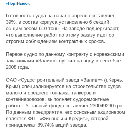
«ПортНьюс».
Журнал
Реклама
Готовность судна на начало апреля составляет
39%, в состав корпуса установлено 6 секций,
общим весом 610 тонн. На заводе подчеркивают,
Конференции
Флот
что выполнение работ по этому заказу идет со
Выставки и семинары
Галерея флота
строгим соблюдением контрактных сроков.
Личности
Форум
Словарь
Отзывы
Первое судно по данному контракту с норвежскими
Все службы
заказчиками «Залив» спустил на воду в сентябре
2008 года.
ОАО «Судостроительный завод «Залив«» (г.Керчь,
Крым) специализируется на строительстве судов
малого и среднего тоннажа, танкеров и
контейнеровозов, выполняет судоремонтные
работы. Уставный фонд составляет 230049290 грн.
По данным предприятия, его основным акционером
является ФПГ «Финансы и Кредит», которой
принадлежат 89,74% акций завода.