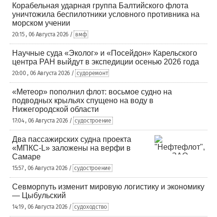
Корабельная ударная группа Балтийского флота
уничтожила беспилотники условного противника на
морском учении
20:15 , 06 Августа 2026 /
вмф
Научные суда «Эколог» и «Посейдон» Карельского
центра РАН выйдут в экспедиции осенью 2026 года
20:00 , 06 Августа 2026 /
судоремонт
«Метеор» пополнил флот: восьмое судно на
подводных крыльях спущено на воду в
Нижегородской области
17:04 , 06 Августа 2026 /
судостроение
Два пассажирских судна проекта
«МПКС-L» заложены на верфи в
Самаре
15:57 , 06 Августа 2026 /
судостроение
Севморпуть изменит мировую логистику и экономику
— Цыбульский
14:19 , 06 Августа 2026 /
судоходство