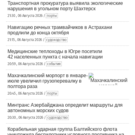
Транспортная прокуратура выявила экологические
нарушения в угольном порту Шахтерск
21:30 , 06 Августа 2026 /
порты
Навигацию речных трамвайчиков в Астрахани
продлили до конца октября
21:15 , 06 Августа 2026 /
судоходство
Медицинские теплоходы в Югре посетили
42 населенных пункта с начала навигации
20:59 , 06 Августа 2026 /
события
Махачкалинский морпорт в январе-
июле увеличил грузоперевалку в
полтора раза
20:45 , 06 Августа 2026 /
порты
Минтранс Азербайджана определит маршруты для
автономных морских судов
20:30 , 06 Августа 2026 /
судоходство
Корабельная ударная группа Балтийского флота
уничтожила беспилотники условного противника на