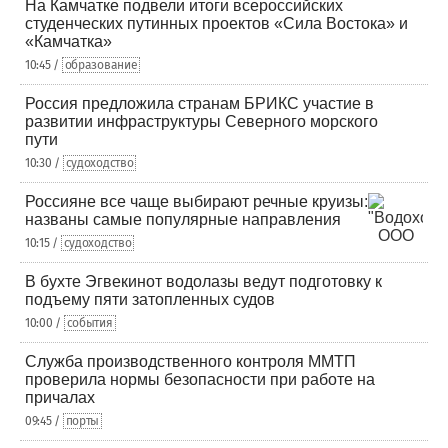
На Камчатке подвели итоги всероссийских
студенческих путинных проектов «Сила Востока» и
«Камчатка»
10:45 /
образование
Россия предложила странам БРИКС участие в
развитии инфраструктуры Северного морского
пути
10:30 /
судоходство
Россияне все чаще выбирают речные круизы:
названы самые популярные направления
10:15 /
судоходство
В бухте Эгвекинот водолазы ведут подготовку к
подъему пяти затопленных судов
10:00 /
события
Служба производственного контроля ММТП
проверила нормы безопасности при работе на
причалах
09:45 /
порты