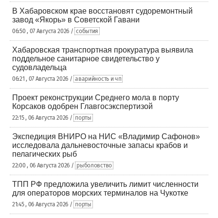
В Хабаровском крае восстановят судоремонтный
завод «Якорь» в Советской Гавани
06:50 , 07 Августа 2026 /
события
Хабаровская транспортная прокуратура выявила
поддельное санитарное свидетельство у
судовладельца
06:21 , 07 Августа 2026 /
аварийность и чп
Проект реконструкции Среднего мола в порту
Корсаков одобрен Главгосэкспертизой
22:15 , 06 Августа 2026 /
порты
Экспедиция ВНИРО на НИС «Владимир Сафонов»
исследовала дальневосточные запасы крабов и
пелагических рыб
22:00 , 06 Августа 2026 /
рыболовство
ТПП РФ предложила увеличить лимит численности
для операторов морских терминалов на Чукотке
21:45 , 06 Августа 2026 /
порты