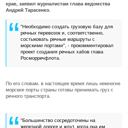
крае, заявил журналистам глава ведомства
Журнал
Андрей Тарасенко.
Реклама
"Необходимо создать грузовую базу для
Конференции
Флот
речных перевозок и, соответственно,
Выставки и семинары
Галерея флота
состыковать речные маршруты с
Личности
Форум
морскими портами", - прокомментировал
Словарь
Отзывы
проект создания речных хабов глава
Все службы
Росморречфлота.
По его словам, в настоящее время лишь немногие
морские порты страны готовы принимать груз с
речного транспорта.
"Большинство сосредоточены на
железной дороге и ждут, когда она им