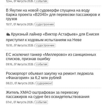
12:44 , 07 Августа 2026 /
события
В Якутии на новой судоверфи спущена на воду
баржа проекта «В2040» для перевозки пассажиров и
грузов
10:17 , 07 Августа 2026 /
судостроение
🛳️ Круизный лайнер «Виктор Астафьев» для Енисея
приступил к ходовым испытаниям на Неве
10:10 , 07 Августа 2026 /
судостроение
ЕС исключил танкер «Миллерово» из санкционных
списков, признав ошибку
09:16 , 07 Августа 2026 /
события
Росморпорт объявил закупку на ремонт ледокола
«Фанагория» за 6,2 млн рублей
08:23 , 07 Августа 2026 /
судоремонт
Житель ХМАО оштрафован за перевозку
пассажиров на судне без освидетельствования
07:41 , 07 Августа 2026 /
события