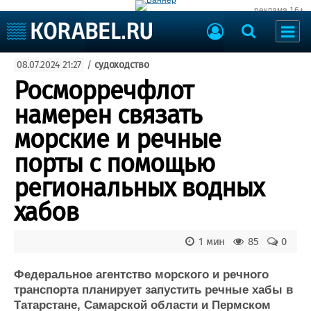
реклама 16+
Судостроение
08.07.2024 21:27
/
судоходство
Судоходство
Судоремонт
Росморречфлот
События
Пресс-релизы
намерен связать
Порты
Рыболовство
морские и речные
ВМФ
Образование
порты с помощью
Яхты и катера
Еще
региональных водных
хабов
Судостроение
Торговая площадка
Пульс
Доска объявлений
Новости
Продажа флота
1 мин
85
0
Компании
Оборудование
Репутация
Изделия
Федеральное агентство морского и речного
транспорта планирует запустить речные хабы в
Работа
Материалы
Татарстане, Самарской области и Пермском
Крюинг
Услуги