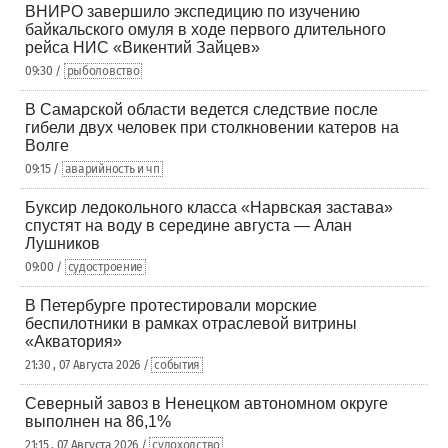
ВНИРО завершило экспедицию по изучению
байкальского омуля в ходе первого длительного
рейса НИС «Викентий Зайцев»
09:30 /
рыболовство
В Самарской области ведется следствие после
гибели двух человек при столкновении катеров на
Волге
09:15 /
аварийность и чп
Буксир ледокольного класса «Нарвская застава»
спустят на воду в середине августа — Алан
Лушников
09:00 /
судостроение
В Петербурге протестировали морские
беспилотники в рамках отраслевой витрины
«Акватория»
21:30 , 07 Августа 2026 /
события
Северный завоз в Ненецком автономном округе
выполнен на 86,1%
21:15 , 07 Августа 2026 /
судоходство