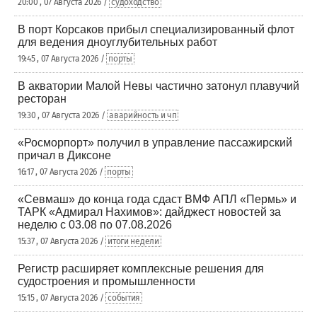
20:00 , 07 Августа 2026 /
судоходство
В порт Корсаков прибыл специализированный флот
для ведения дноуглубительных работ
19:45 , 07 Августа 2026 /
порты
В акватории Малой Невы частично затонул плавучий
ресторан
19:30 , 07 Августа 2026 /
аварийность и чп
«Росморпорт» получил в управление пассажирский
причал в Диксоне
16:17 , 07 Августа 2026 /
порты
«Севмаш» до конца года сдаст ВМФ АПЛ «Пермь» и
ТАРК «Адмирал Нахимов»: дайджест новостей за
неделю с 03.08 по 07.08.2026
15:37 , 07 Августа 2026 /
итоги недели
Регистр расширяет комплексные решения для
судостроения и промышленности
15:15 , 07 Августа 2026 /
события