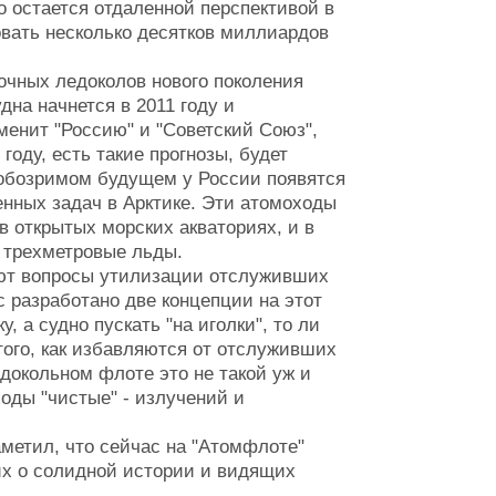
то остается отдаленной перспективой в
овать несколько десятков миллиардов
дочных ледоколов нового поколения
дна начнется в 2011 году и
менит "Россию" и "Советский Союз",
году, есть такие прогнозы, будет
в обозримом будущем у России появятся
нных задач в Арктике. Эти атомоходы
в открытых морских акваториях, и в
ь трехметровые льды.
ают вопросы утилизации отслуживших
с разработано две концепции на этот
, а судно пускать "на иголки", то ли
того, как избавляются от отслуживших
едокольном флоте это не такой уж и
оды "чистые" - излучений и
метил, что сейчас на "Атомфлоте"
их о солидной истории и видящих