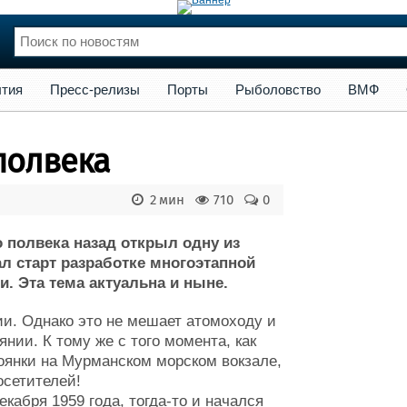
сс-релизы
Порты
Рыболовство
ВМФ
Образование
Яхт
тия
Пресс-релизы
Порты
Рыболовство
ВМФ
нции
Флот
и и семинары
Галерея флота
полвека
и
Форум
Отзывы
2 мин
710
0
Все службы
 полвека назад открыл одну из
л старт разработке многоэтапной
и. Эта тема актуальна и ныне.
ции. Однако это не мешает атомоходу и
нии. К тому же с того момента, как
оянки на Мурманском морском вокзале,
осетителей!
кабря 1959 года, тогда-то и начался