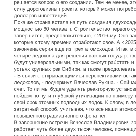
решается вопрос о его создании. Тем не менее, э
силу дороговизны проекта, который может потреб
долларов инвестиций.
Пока же страна встала на путь создания двухоса
мощностью 60 мегаватт. Строительство первого су
завершится, предположительно, к 2016-му. Оно за
которые к тому времени отработают свое. А к 2025 
закончена серия еще из трех атомоходов. Итак, 
четыре ледокола для решения важных государстве
будут универсальными, так как смогут работать и 
устьях крупных рек Сибири, а также преодолеват
- В связи с открывающимися перспективами вст
ледоколов, - подчеркнул Вячеслав Рукша. - Сейча
счет. То ли мы будем удалять реакторную установку
пойдем по пути глубокой утилизации по примеру 
свой срок атомных подводных лодок. К слову, в л
затратный способ, учитывая, что все наши атомох
повышенного радиационного фона нет.
В завершение встречи Вячеслав Владимирович за
работает чуть более двух тысяч человек, помнящ
перспективы своего предприятия.