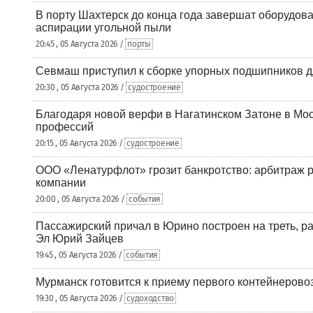
В порту Шахтерск до конца года завершат оборудова
аспирации угольной пыли
20:45 , 05 Августа 2026 /
порты
Севмаш приступил к сборке упорных подшипников д
20:30 , 05 Августа 2026 /
судостроение
Благодаря новой верфи в Нагатинском Затоне в Мос
профессий
20:15 , 05 Августа 2026 /
судостроение
ООО «Ленатурфлот» грозит банкротство: арбитраж р
компании
20:00 , 05 Августа 2026 /
события
Пассажирский причал в Юрино построен на треть, 
Эл Юрий Зайцев
19:45 , 05 Августа 2026 /
события
Мурманск готовится к приему первого контейнеровоз
19:30 , 05 Августа 2026 /
судоходство