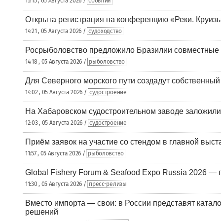
15:15 , 05 Августа 2026 /
события
Открыта регистрация на конференцию «Реки. Круиз
14:21 , 05 Августа 2026 /
судоходство
Росрыболовство предложило Бразилии совместные п
14:18 , 05 Августа 2026 /
рыболовство
Для Северного морского пути создадут собственны
14:02 , 05 Августа 2026 /
судостроение
На Хабаровском судостроительном заводе заложили
12:03 , 05 Августа 2026 /
судостроение
Приём заявок на участие со стендом в главной выст
11:57 , 05 Августа 2026 /
рыболовство
Global Fishery Forum & Seafood Expo Russia 2026 — 
11:30 , 05 Августа 2026 /
пресс-релизы
Вместо импорта — свои: в России представят ката
решений