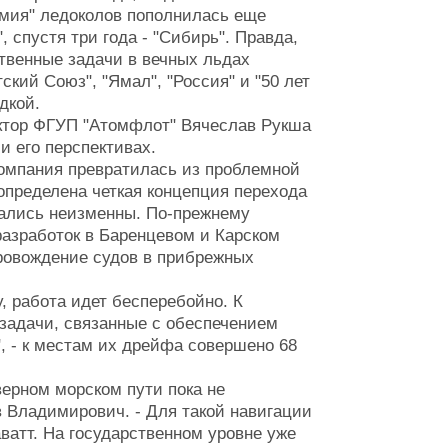
рмия" ледоколов пополнилась еще
, спустя три года - "Сибирь". Правда,
ственные задачи в вечных льдах
ий Союз", "Ямал", "Россия" и "50 лет
дкой.
ктор ФГУП "Атомфлот" Вячеслав Рукша
и его перспективах.
 компания превратилась из проблемной
определена четкая концепция перехода
тались неизменны. По-прежнему
азработок в Баренцевом и Карском
ровождение судов в прибрежных
у, работа идет бесперебойно. К
задачи, связанные с обеспечением
 - к местам их дрейфа совершено 68
верном морском пути пока не
 Владимирович. - Для такой навигации
атт. На государственном уровне уже