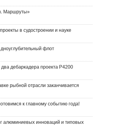
ы. Маршруты»
роекты в судостроении и науке
й дноуглубительный флот
 два дебаркадера проекта Р4200
авке рыбной отрасли заканчивается
готовимся к главному событию года!
лог алюминиевых инноваций и типовых