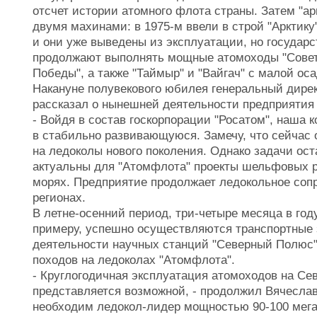
отсчет истории атомного флота страны. Затем "а
двумя махинами: в 1975-м ввели в строй "Арктику"
и они уже выведены из эксплуатации, но государ
продолжают выполнять мощные атомоходы "Советск
Победы", а также "Таймыр" и "Вайгач" с малой оса
Накануне полувекового юбилея генеральный дире
рассказал о нынешней деятельности предприятия 
- Войдя в состав госкорпорации "Росатом", наша
в стабильно развивающуюся. Замечу, что сейчас 
на ледоколы нового поколения. Однако задачи ос
актуальны для "Атомфлота" проекты шельфовых р
морях. Предприятие продолжает ледокольное соп
регионах.
В летне-осенний период, три-четыре месяца в год
примеру, успешно осуществляются транспортные 
деятельности научных станций "Северный Полюс",
походов на ледоколах "Атомфлота".
- Круглогодичная эксплуатация атомоходов на Се
представляется возможной, - продолжил Вячеслав
необходим ледокол-лидер мощностью 90-100 мегав