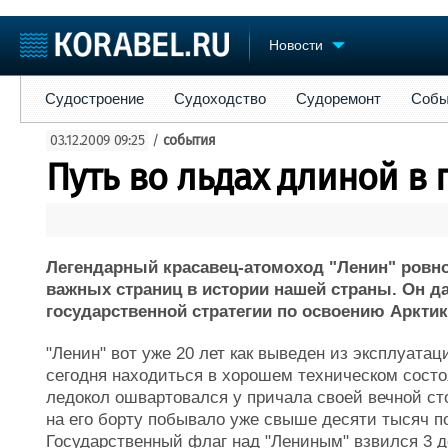
Новости
Судостроение
Судоходство
Судоремонт
События
Пре
Судостроение
Судоходство
Судоремонт
Собы
Судостроение
Торговая площадка
Конфере
03.12.2009 09:25
/
события
Пульс
Доска объявлений
Выставк
Путь во льдах длиной в 
Новости
Продажа флота
Личност
Компании
Оборудование
Словарь
Репутация
Изделия
Работа
Материалы
Легендарный красавец-атомоход "Ленин" ровно
Крюинг
Услуги
важных страниц в истории нашей страны. Он да
Журнал
государственной стратегии по освоению Арктик
Реклама
"Ленин" вот уже 20 лет как выведен из эксплуата
сегодня находиться в хорошем техническом состоя
ледокол ошвартовался у причала своей вечной ст
на его борту побывало уже свыше десяти тысяч п
Государственный флаг над "Лениным" взвился 3 де