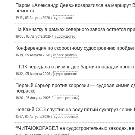
Паром «Александр Деев» возвратился на маршрут 
ремонта
19:15 , 05 Августа 2026 /
судоремонт
На Камчатку в рамках северного завоза остается при
19:00 , 05 Августа 2026 /
судоходство
Конференция по скоростному судостроению пройде
16:39 , 05 Августа 2026 /
пресс-релизы
ГТЛК передала в лизинг две баржи-площадки проек
16:32 , 05 Августа 2026 /
судостроение
Первый барьер против коррозии — судовая химия дл
покраске
16:20 , 05 Августа 2026 /
пресс-релизы
Невский ССЗ спустил на воду пятый сухогруз сери
15:47 , 05 Августа 2026 /
судостроение
#ЧИТАЮКОРАБЕЛ на судостроительных заводах, вер