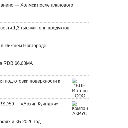
Ванино — Холмск после планового
везти 1,3 тысячи тонн продуктов
т в Нижнем Новгороде
та RDB 66.68МА
я подготовки поверхности к
и RSD59 — «Архип Куинджи»
фях и КБ 2026 год