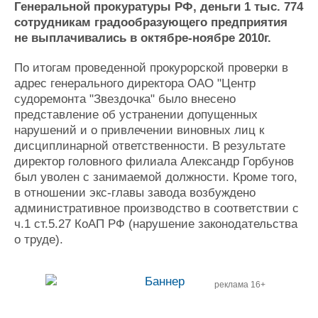
Генеральной прокуратуры РФ, деньги 1 тыс. 774
Журнал
сотрудникам градообразующего предприятия
Реклама
не выплачивались в октябре-ноябре 2010г.
По итогам проведенной прокурорской проверки в
Конференции
Флот
адрес генерального директора ОАО "Центр
Выставки и семинары
Галерея флота
судоремонта "Звездочка" было внесено
Личности
Форум
представление об устранении допущенных
Словарь
Отзывы
нарушений и о привлечении виновных лиц к
Все службы
дисциплинарной ответственности. В результате
директор головного филиала Александр Горбунов
был уволен с занимаемой должности. Кроме того,
в отношении экс-главы завода возбуждено
административное производство в соответствии с
ч.1 ст.5.27 КоАП РФ (нарушение законодательства
о труде).
реклама 16+