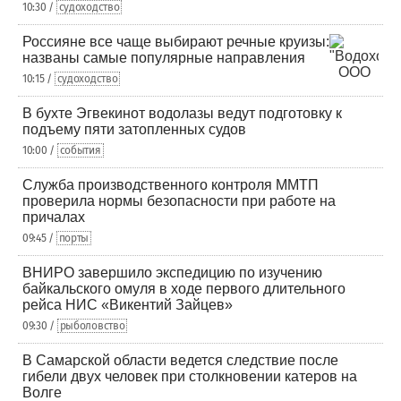
10:30 /
судоходство
Россияне все чаще выбирают речные круизы:
названы самые популярные направления
10:15 /
судоходство
В бухте Эгвекинот водолазы ведут подготовку к
подъему пяти затопленных судов
10:00 /
события
Служба производственного контроля ММТП
проверила нормы безопасности при работе на
причалах
09:45 /
порты
ВНИРО завершило экспедицию по изучению
байкальского омуля в ходе первого длительного
рейса НИС «Викентий Зайцев»
09:30 /
рыболовство
В Самарской области ведется следствие после
гибели двух человек при столкновении катеров на
Волге