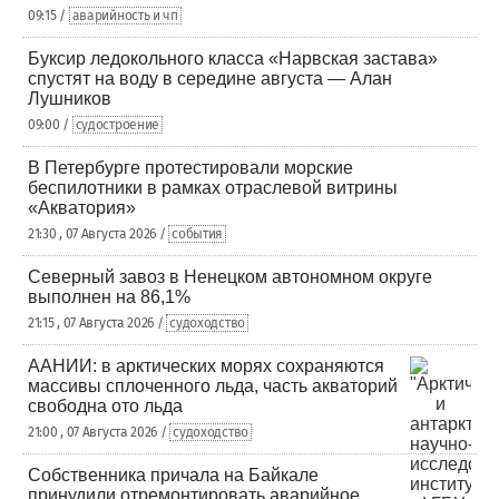
09:15 /
аварийность и чп
Буксир ледокольного класса «Нарвская застава»
спустят на воду в середине августа — Алан
Лушников
09:00 /
судостроение
В Петербурге протестировали морские
беспилотники в рамках отраслевой витрины
«Акватория»
21:30 , 07 Августа 2026 /
события
Северный завоз в Ненецком автономном округе
выполнен на 86,1%
21:15 , 07 Августа 2026 /
судоходство
ААНИИ: в арктических морях сохраняются
массивы сплоченного льда, часть акваторий
свободна ото льда
21:00 , 07 Августа 2026 /
судоходство
Собственника причала на Байкале
принудили отремонтировать аварийное