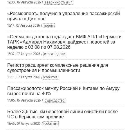
19:30 , 07 Августа 2026 /
аварийность и чп
«Росморпорт» получил в управление пассажирский
причал в Диксоне
16:17 , 07 Августа 2026 /
порты
«Севмаш» до конца года сдаст ВМФ АПЛ «Пермь» и
ТАРК «Адмирал Нахимов»: дайджест новостей за
неделю с 03.08 по 07.08.2026
15:37 , 07 Августа 2026 /
итоги недели
Регистр расширяет комплексные решения для
судостроения и промышленности
15:15 , 07 Августа 2026 /
события
Пассажиропоток между Россией и Китаем по Амуру
вырос почти на 40%
14:05 , 07 Августа 2026 /
судоходство
Более 3,6 тыс. км береговой линии очистили после
ЧС в Керченском проливе
13:46 , 07 Августа 2026 /
события