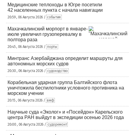
Медицинские теплоходы в Югре посетили
42 населенных пункта с начала навигации
20:59 , 06 Августа 2026 /
события
Махачкалинский морпорт в январе-
июле увеличил грузоперевалку в
полтора раза
20:45 , 06 Августа 2026 /
порты
Минтранс Азербайджана определит маршруты для
автономных морских судов
20:30 , 06 Августа 2026 /
судоходство
Корабельная ударная группа Балтийского флота
уничтожила беспилотники условного противника на
морском учении
20:15 , 06 Августа 2026 /
вмф
Научные суда «Эколог» и «Посейдон» Карельского
центра РАН выйдут в экспедиции осенью 2026 года
20:00 , 06 Августа 2026 /
судоремонт