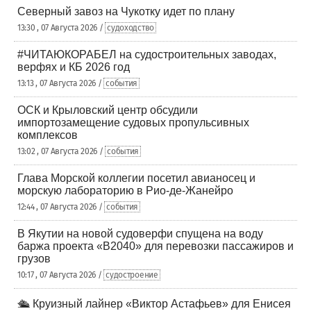
Северный завоз на Чукотку идет по плану
13:30 , 07 Августа 2026 /
судоходство
#ЧИТАЮКОРАБЕЛ на судостроительных заводах,
верфях и КБ 2026 год
13:13 , 07 Августа 2026 /
события
ОСК и Крыловский центр обсудили
импортозамещение судовых пропульсивных
комплексов
13:02 , 07 Августа 2026 /
события
Глава Морской коллегии посетил авианосец и
морскую лабораторию в Рио-де-Жанейро
12:44 , 07 Августа 2026 /
события
В Якутии на новой судоверфи спущена на воду
баржа проекта «В2040» для перевозки пассажиров и
грузов
10:17 , 07 Августа 2026 /
судостроение
🛳️ Круизный лайнер «Виктор Астафьев» для Енисея