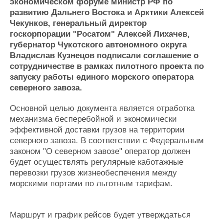
Новости
Продажа флота
экономическом форуме министр РФ по
развитию Дальнего Востока и Арктики Алексей
Компании
Оборудование
Чекунков, генеральный директор
Репутация
Изделия
госкорпорации "Росатом" Алексей Лихачев,
Работа
Материалы
губернатор Чукотского автономного округа
Крюинг
Услуги
Владислав Кузнецов подписали соглашение о
Журнал
сотрудничестве в рамках пилотного проекта по
Реклама
запуску работы единого морского оператора
северного завоза.
Конференции
Флот
Основной целью документа является отработка
Выставки и семинары
Галерея флота
механизма бесперебойной и экономически
Личности
Форум
эффективной доставки грузов на территории
Словарь
Отзывы
северного завоза. В соответствии с Федеральным
Все службы
законом "О северном завозе" оператор должен
будет осуществлять регулярные каботажные
перевозки грузов жизнеобеспечения между
морскими портами по льготным тарифам.
Маршрут и график рейсов будет утверждаться