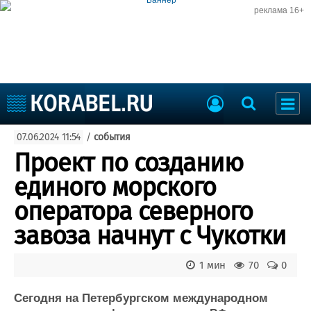
реклама 16+
Судостроение
07.06.2024 11:54
/
события
Судоходство
Судоремонт
Проект по созданию
События
Пресс-релизы
единого морского
Порты
Рыболовство
оператора северного
ВМФ
Образование
завоза начнут с Чукотки
Яхты и катера
Еще
1 мин
70
0
Судостроение
Торговая площадка
Пульс
Доска объявлений
Сегодня на Петербургском международном