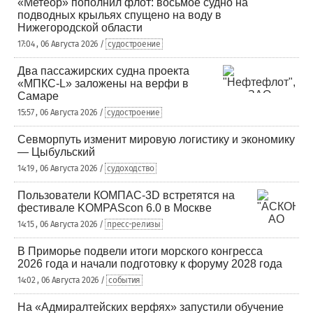
«Метеор» пополнил флот: восьмое судно на
подводных крыльях спущено на воду в
Нижегородской области
17:04 , 06 Августа 2026 /
судостроение
Два пассажирских судна проекта
«МПКС-L» заложены на верфи в
Самаре
15:57 , 06 Августа 2026 /
судостроение
Севморпуть изменит мировую логистику и экономику
— Цыбульский
14:19 , 06 Августа 2026 /
судоходство
Пользователи КОМПАС-3D встретятся на
фестивале KOMPAScon 6.0 в Москве
14:15 , 06 Августа 2026 /
пресс-релизы
В Приморье подвели итоги морского конгресса
2026 года и начали подготовку к форуму 2028 года
14:02 , 06 Августа 2026 /
события
На «Адмиралтейских верфях» запустили обучение