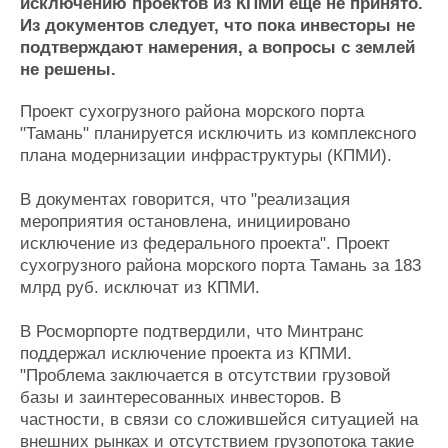
Новости
Продажа флота
исключению проектов из КПМИ еще не принято.
Из документов следует, что пока инвесторы не
Компании
Оборудование
подтверждают намерения, а вопросы с землей
Репутация
Изделия
не решены.
Работа
Материалы
Крюинг
Услуги
Проект сухогрузного района морского порта
Журнал
"Тамань" планируется исключить из комплексного
Реклама
плана модернизации инфраструктуры (КПМИ).
В документах говорится, что "реализация
Конференции
Флот
мероприятия остановлена, инициировано
Выставки и семинары
Галерея флота
исключение из федерального проекта". Проект
Личности
Форум
сухогрузного района морского порта Тамань за 183
Словарь
Отзывы
млрд руб. исключат из КПМИ.
Все службы
В Росморпорте подтвердили, что Минтранс
поддержал исключение проекта из КПМИ.
"Проблема заключается в отсутствии грузовой
базы и заинтересованных инвесторов. В
частности, в связи со сложившейся ситуацией на
внешних рынках и отсутствием грузопотока такие