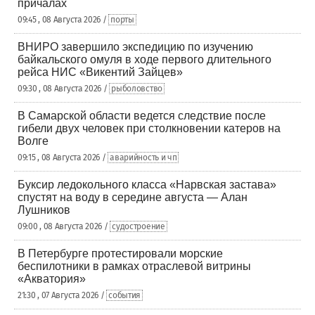
причалах
09:45 , 08 Августа 2026 /
порты
ВНИРО завершило экспедицию по изучению
байкальского омуля в ходе первого длительного
рейса НИС «Викентий Зайцев»
09:30 , 08 Августа 2026 /
рыболовство
В Самарской области ведется следствие после
гибели двух человек при столкновении катеров на
Волге
09:15 , 08 Августа 2026 /
аварийность и чп
Буксир ледокольного класса «Нарвская застава»
спустят на воду в середине августа — Алан
Лушников
09:00 , 08 Августа 2026 /
судостроение
В Петербурге протестировали морские
беспилотники в рамках отраслевой витрины
«Акватория»
21:30 , 07 Августа 2026 /
события