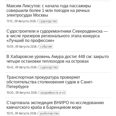
Максим Ликсутов: с начала года пассажиры
совершили более 1 млн поездок на речных
электросудах Москвы
11:15 , 09 Августа 2026 /
судоходство
Судостроители и судоремонтники Северодвинска —
в числе призеров регионального этапа конкурса
«Лучший по профессии»
10:59 , 09 Августа 2026 /
события
В Хабаровске уровень Амура достиг 448 см: закрыто
четыре остановки теплоходов на островах
10:45 , 09 Августа 2026 /
судоходство
Транспортная прокуратура проверяет
обстоятельства столкновения судов в Санкт-
Петербурге
10:30 , 09 Августа 2026 /
аварийность и чп
Стартовала экспедиция ВНИРО по исследованию
камчатского краба в Баренцевом море
10:15 , 09 Августа 2026 /
рыболовство