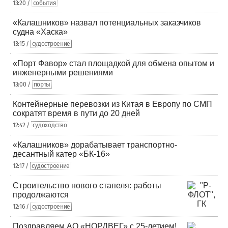
13:20 /
события
«Калашников» назвал потенциальных заказчиков
судна «Хаска»
13:15 /
судостроение
«Порт Фавор» стал площадкой для обмена опытом и
инженерными решениями
13:00 /
порты
Контейнерные перевозки из Китая в Европу по СМП
сократят время в пути до 20 дней
12:42 /
судоходство
«Калашников» дорабатывает транспортно-
десантный катер «БК-16»
12:17 /
судостроение
Строительство нового стапеля: работы
продолжаются
12:16 /
судостроение
Поздравляем АО «НОРДВЕГ» с 25-летием!