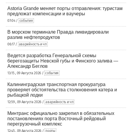
Astoria Grande меняет порты отправления: туристам
предложат компенсации и ваучеры
07:04 /
события
В морском терминале Правда ликвидировали
разлив нефтепродуктов
06:17 /
аварийность и чп
Ведется разработка Генеральной схемы
берегозащиты Невской губы и Финского залива —
Александр Беглов
13:15 , 09 Августа 2026 /
события
Калининградская транспортная прокуратура
проверяет обстоятельства столкновения катера и
рыбацкой лодки
12:59 , 09 Августа 2026 /
аварийность и чп
Минтранс официально закрепил в обязательных
постановлениях порта Восточный рейдовый
перегрузочный комплекс
12:45 , 09 Августа 2026 /
порты