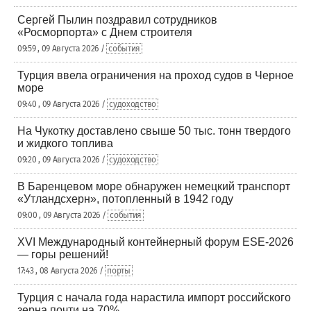
Сергей Пылин поздравил сотрудников
«Росморпорта» с Днем строителя
09:59 , 09 Августа 2026 /
события
Турция ввела ограничения на проход судов в Черное
море
09:40 , 09 Августа 2026 /
судоходство
На Чукотку доставлено свыше 50 тыс. тонн твердого
и жидкого топлива
09:20 , 09 Августа 2026 /
судоходство
В Баренцевом море обнаружен немецкий транспорт
«Утландсхерн», потопленный в 1942 году
09:00 , 09 Августа 2026 /
события
XVI Международный контейнерный форум ESE-2026
— горы решений!
17:43 , 08 Августа 2026 /
порты
Турция с начала года нарастила импорт российского
зерна почти на 70%