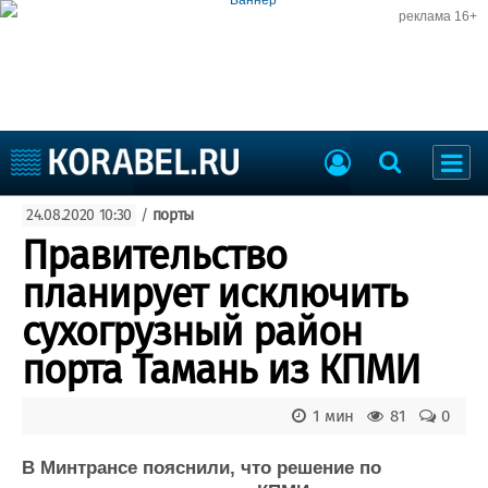
реклама 16+
Судостроение
24.08.2020 10:30
/
порты
Судоходство
Судоремонт
Правительство
События
Пресс-релизы
планирует исключить
Порты
Рыболовство
сухогрузный район
ВМФ
Образование
порта Тамань из КПМИ
Яхты и катера
Еще
1 мин
81
0
Судостроение
Торговая площадка
Пульс
Доска объявлений
В Минтрансе пояснили, что решение по