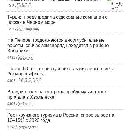
12:15 /
события
Турция предупредила судоходные компании о
рисках в Черном море
12:13 /
судоходство
На Печоре продолжаются дноуглубительные
работы, сейчас земснаряд находится в районе
Хабарихи
09:23 /
события
Почти 4,3 тыс. первокурсников зачислены в вузы
Росморречфлота
08:23 /
образование
Володин взял на контроль проблему частного
причала в Хвалынске
08:16 /
события
Рост круизного туризма в России: спрос вырос на
10–15% с 2020 года
07:57 /
судоходство