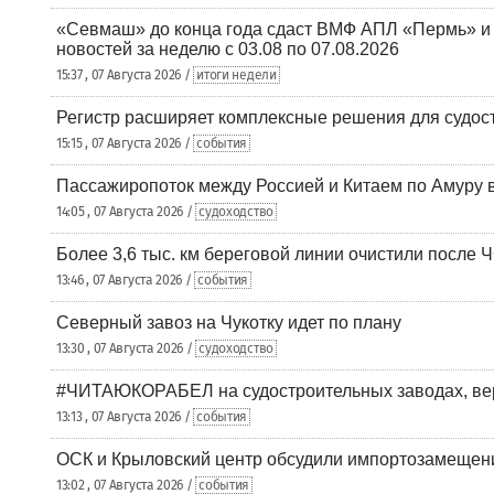
«Севмаш» до конца года сдаст ВМФ АПЛ «Пермь» и
новостей за неделю с 03.08 по 07.08.2026
15:37 , 07 Августа 2026 /
итоги недели
Регистр расширяет комплексные решения для судо
15:15 , 07 Августа 2026 /
события
Пассажиропоток между Россией и Китаем по Амуру 
14:05 , 07 Августа 2026 /
судоходство
Более 3,6 тыс. км береговой линии очистили после 
13:46 , 07 Августа 2026 /
события
Северный завоз на Чукотку идет по плану
13:30 , 07 Августа 2026 /
судоходство
#ЧИТАЮКОРАБЕЛ на судостроительных заводах, вер
13:13 , 07 Августа 2026 /
события
ОСК и Крыловский центр обсудили импортозамещен
13:02 , 07 Августа 2026 /
события