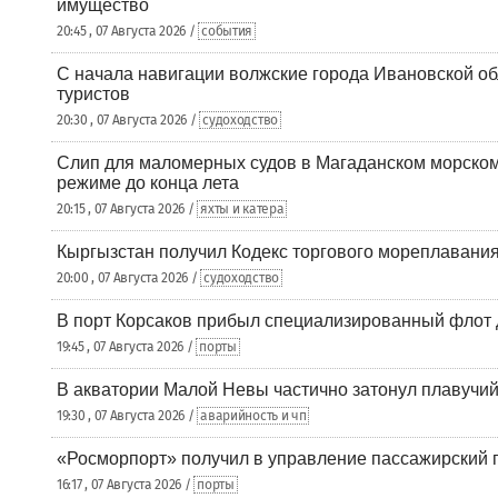
имущество
20:45 , 07 Августа 2026 /
события
С начала навигации волжские города Ивановской об
туристов
20:30 , 07 Августа 2026 /
судоходство
Слип для маломерных судов в Магаданском морском 
режиме до конца лета
20:15 , 07 Августа 2026 /
яхты и катера
Кыргызстан получил Кодекс торгового мореплавания
20:00 , 07 Августа 2026 /
судоходство
В порт Корсаков прибыл специализированный флот 
19:45 , 07 Августа 2026 /
порты
В акватории Малой Невы частично затонул плавучий
19:30 , 07 Августа 2026 /
аварийность и чп
«Росморпорт» получил в управление пассажирский 
16:17 , 07 Августа 2026 /
порты