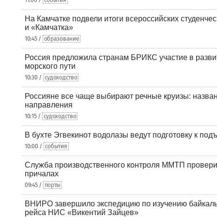
11:00 /
события
На Камчатке подвели итоги всероссийских студенче
и «Камчатка»
10:45 /
образование
Россия предложила странам БРИКС участие в разв
морского пути
10:30 /
судоходство
Россияне все чаще выбирают речные круизы: назв
направления
10:15 /
судоходство
В бухте Эгвекинот водолазы ведут подготовку к под
10:00 /
события
Служба производственного контроля ММТП провери
причалах
09:45 /
порты
ВНИРО завершило экспедицию по изучению байкальс
рейса НИС «Викентий Зайцев»