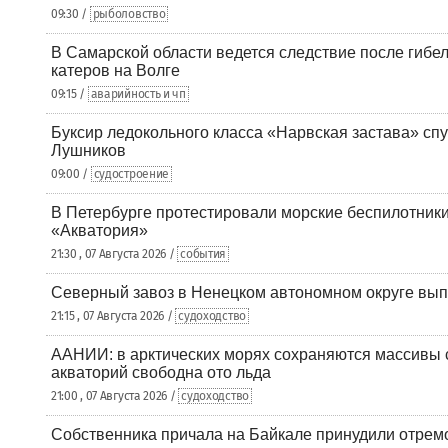
09:30 /
рыболовство
В Самарской области ведется следствие после гибел
катеров на Волге
09:15 /
аварийность и чп
Буксир ледокольного класса «Нарвская застава» спу
Лушников
09:00 /
судостроение
В Петербурге протестировали морские беспилотники
«Акватория»
21:30 , 07 Августа 2026 /
события
Северный завоз в Ненецком автономном округе вып
21:15 , 07 Августа 2026 /
судоходство
ААНИИ: в арктических морях сохраняются массивы с
акваторий свободна ото льда
21:00 , 07 Августа 2026 /
судоходство
Собственника причала на Байкале принудили отрем