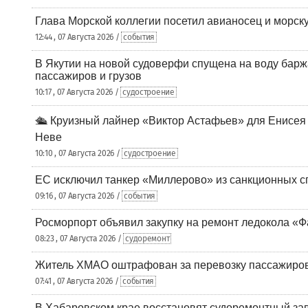
Глава Морской коллегии посетил авианосец и морс
12:44 , 07 Августа 2026 /
события
В Якутии на новой судоверфи спущена на воду барж
пассажиров и грузов
10:17 , 07 Августа 2026 /
судостроение
🛳️ Круизный лайнер «Виктор Астафьев» для Енисея
Неве
10:10 , 07 Августа 2026 /
судостроение
ЕС исключил танкер «Миллерово» из санкционных с
09:16 , 07 Августа 2026 /
события
Росморпорт объявил закупку на ремонт ледокола «Ф
08:23 , 07 Августа 2026 /
судоремонт
Житель ХМАО оштрафован за перевозку пассажиров 
07:41 , 07 Августа 2026 /
события
В Хабаровском крае восстановят судоремонтный за