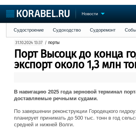
Новости
Судостроение
Судоходство
Судоремонт
События
Пре
Судостроение
Судоходство
Судоремонт
Собы
Судостроение
Торговая площадка
Конфере
31.10.2024 13:37
/
порты
Пульс
Доска объявлений
Выставк
Порт Высоцк до конца го
Новости
Продажа флота
Личност
Компании
Оборудование
Словарь
экспорт около 1,3 млн т
Репутация
Изделия
Работа
Материалы
Крюинг
Услуги
Журнал
В навигацию 2025 года зерновой терминал пор
Реклама
доставляемые речными судами.
По завершении реконструкции Городецкого гидроу
планирует принимать до 500 тыс. тонн в год сель
средней и нижней Волги.