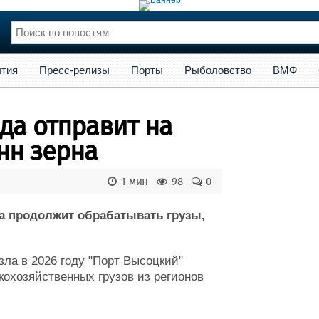
сс-релизы
Порты
Рыболовство
ВМФ
Образование
Яхт
тия
Пресс-релизы
Порты
Рыболовство
ВМФ
нции
Флот
и и семинары
Галерея флота
да отправит на
и
Форум
Отзывы
онн зерна
Все службы
1 мин
98
0
та продолжит обрабатывать грузы,
зла в 2026 году "Порт Высоцкий"
скохозяйственных грузов из регионов