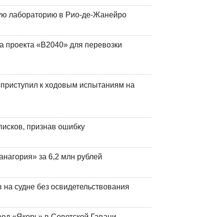
кую лабораторию в Рио-де-Жанейро
а проекта «В2040» для перевозки
 приступил к ходовым испытаниям на
писков, признав ошибку
анагория» за 6,2 млн рублей
на судне без освидетельствования
вод «Якорь» в Советской Гавани