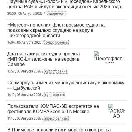
Научные суда «Эколог» и «Посейдон» Карельского
центра РАН выйдут в экспедиции осенью 2026 года
20:00 , 06 Августа 2026 /
судоремонт
«Метеор» пополнил флот: восьмое судно на
подводных крыльях спущено на воду в
Нижегородской области
17:04 , 06 Августа 2026 /
судостроение
Два пассажирских судна проекта
«МПКС-L» заложены на верфи в
Самаре
15:57 , 06 Августа 2026 /
судостроение
Севморпуть изменит мировую логистику и экономику
— Цыбульский
14:19 , 06 Августа 2026 /
судоходство
Пользователи КОМПАС-3D встретятся на
фестивале KOMPAScon 6.0 в Москве
14:15 , 06 Августа 2026 /
пресс-релизы
В Приморье подвели итоги морского конгресса