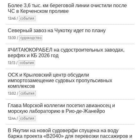
Более 3,6 тыс. км береговой линии очистили после
ЧС в Керченском проливе
13:46 /
события
Северный завоз на Чукотку идет по плану
13:30 /
судоходство
#ЧИТАЮКОРАБЕЛ на судостроительных заводах,
верфях и КБ 2026 год
13:13 /
события
ОСК и Крыловский центр обсудили
импортозамещение судовых пропульсивных
комплексов
13:02 /
события
Глава Морской коллегии посетил авианосец и
морскую лабораторию в Рио-де-Жанейро
12:44 /
события
В Якутии на новой судоверфи спущена на воду
баржа проекта «В2040» для перевозки пассажиров и