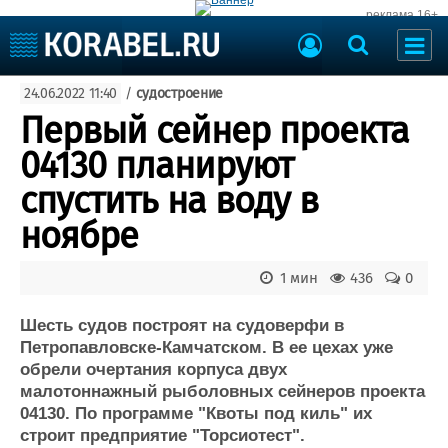
реклама 16+
Судостроение
24.06.2022 11:40
/
судостроение
Судоходство
Судоремонт
Первый сейнер проекта
События
Пресс-релизы
04130 планируют
Порты
Рыболовство
спустить на воду в
ВМФ
Образование
ноябре
Яхты и катера
Еще
1 мин
436
0
Судостроение
Торговая площадка
Пульс
Доска объявлений
Шесть судов построят на судоверфи в
Новости
Продажа флота
Петропавловске-Камчатском. В ее цехах уже
обрели очертания корпуса двух
Компании
Оборудование
малотоннажный рыболовных сейнеров проекта
Репутация
Изделия
04130. По программе "Квоты под киль" их
Работа
Материалы
строит предприятие "Торсиотест".
Крюинг
Услуги