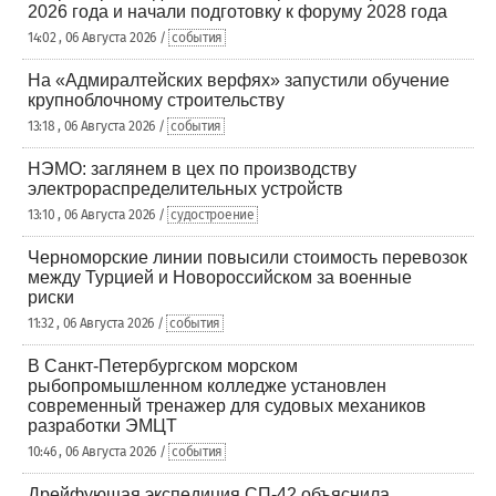
2026 года и начали подготовку к форуму 2028 года
14:02 , 06 Августа 2026 /
события
На «Адмиралтейских верфях» запустили обучение
крупноблочному строительству
13:18 , 06 Августа 2026 /
события
НЭМО: заглянем в цех по производству
электрораспределительных устройств
13:10 , 06 Августа 2026 /
судостроение
Черноморские линии повысили стоимость перевозок
между Турцией и Новороссийском за военные
риски
11:32 , 06 Августа 2026 /
события
В Санкт-Петербургском морском
рыбопромышленном колледже установлен
современный тренажер для судовых механиков
разработки ЭМЦТ
10:46 , 06 Августа 2026 /
события
Дрейфующая экспедиция СП-42 объяснила