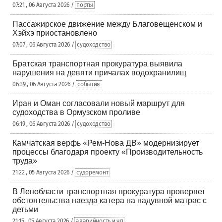
07:21 , 06 Августа 2026 /
порты
Пассажирское движение между Благовещенском и
Хэйхэ приостановлено
07:07 , 06 Августа 2026 /
судоходство
Братская транспортная прокуратура выявила
нарушения на девяти причалах водохранилищ
06:39 , 06 Августа 2026 /
события
Иран и Оман согласовали новый маршрут для
судоходства в Ормузском проливе
06:19 , 06 Августа 2026 /
судоходство
Камчатская верфь «Рем-Нова ДВ» модернизирует
процессы благодаря проекту «Производительность
труда»
21:22 , 05 Августа 2026 /
судоремонт
В Ленобласти транспортная прокуратура проверяет
обстоятельства наезда катера на надувной матрас с
детьми
21:15 , 05 Августа 2026 /
аварийность и чп