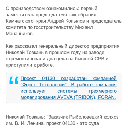
Журнал
С производством ознакомились: первый
Реклама
заместитель председателя заксобрания
Камчатского края Андрей Копылов и председатель
комитета по госстроительству Михаил
Конференции
Флот
Мананников.
Выставки и семинары
Галерея флота
Личности
Форум
Как рассказал генеральный директор предприятия
Словарь
Отзывы
Николай Товкань в прошлом году на заводе
Все службы
отремонтировали два цеха на бывшей СРВ и
приступили к работе.
Проект 04130 разработан компанией
"Форсс Технологии". В работе компания
использует системы трехмерного
моделирования АVEVA (TRIBON), FORAN.
Николай Товкань: "Заказчик Рыболовецкий колхоз
им. В. И. Ленина, проект 04130 - это суда