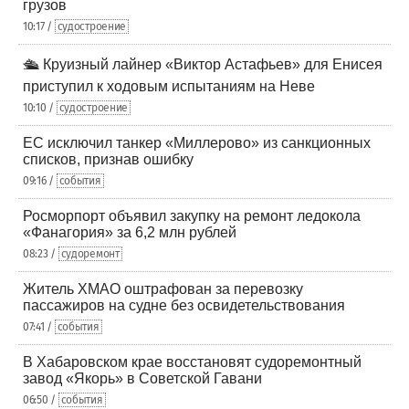
грузов
10:17 /
судостроение
🛳️ Круизный лайнер «Виктор Астафьев» для Енисея
приступил к ходовым испытаниям на Неве
10:10 /
судостроение
ЕС исключил танкер «Миллерово» из санкционных
списков, признав ошибку
09:16 /
события
Росморпорт объявил закупку на ремонт ледокола
«Фанагория» за 6,2 млн рублей
08:23 /
судоремонт
Житель ХМАО оштрафован за перевозку
пассажиров на судне без освидетельствования
07:41 /
события
В Хабаровском крае восстановят судоремонтный
завод «Якорь» в Советской Гавани
06:50 /
события