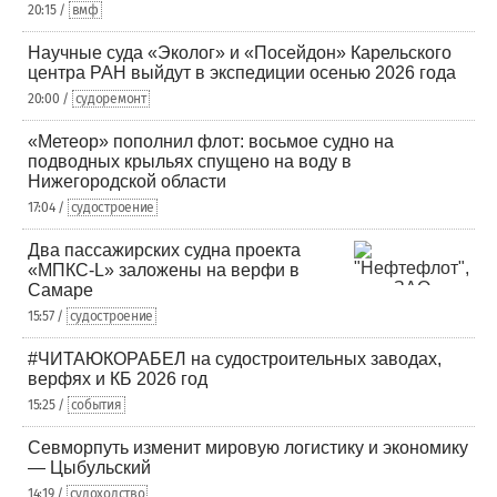
20:15 /
вмф
Научные суда «Эколог» и «Посейдон» Карельского
центра РАН выйдут в экспедиции осенью 2026 года
20:00 /
судоремонт
«Метеор» пополнил флот: восьмое судно на
подводных крыльях спущено на воду в
Нижегородской области
17:04 /
судостроение
Два пассажирских судна проекта
«МПКС-L» заложены на верфи в
Самаре
15:57 /
судостроение
#ЧИТАЮКОРАБЕЛ на судостроительных заводах,
верфях и КБ 2026 год
15:25 /
события
Севморпуть изменит мировую логистику и экономику
— Цыбульский
14:19 /
судоходство