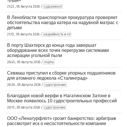
21:22 , 05 Августа 2026 /
судоремонт
В Ленобласти транспортная прокуратура проверяет
обстоятельства наезда катера на надувной матрас с
детьми
21:15 , 05 Августа 2026 /
аварийность и чп
В порту Шахтерск до конца года завершат
оборудование всех точек перегрузки системами
аспирации угольной пыли
20:45 , 05 Августа 2026 /
порты
Севмаш приступил к сборке упорных подшипников
для атомного ледокола «Сталинград»
20:30 , 05 Августа 2026 /
судостроение
Благодаря новой верфи в Нагатинском Затоне в
Москве появилось 10 судостроительных профессий
20:15 , 05 Августа 2026 /
судостроение
ООО «Ленатурфлот» грозит банкротство: арбитраж
рассмотрит иск о несостоятельности компании