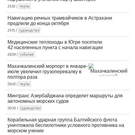
21:30 /
порты
Навигацию речных трамвайчиков в Астрахани
продлили до конца октября
21:15 /
судоходство
Медицинские теплоходы в Югре посетили
42 населенных пункта с начала навигации
20:59 /
события
Махачкалинский морпорт в январе-
июле увеличил грузоперевалку в
полтора раза
20:45 /
порты
Минтранс Азербайджана определит маршруты для
автономных морских судов
20:30 /
судоходство
Корабельная ударная группа Балтийского флота
уничтожила беспилотники условного противника на
морском учении