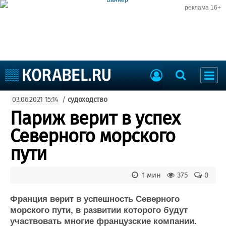
реклама 16+
Судостроение
03.06.2021 15:14
/
судоходство
Судоходство
Судоремонт
Париж верит в успех
События
Пресс-релизы
Северного морского
Порты
Рыболовство
пути
ВМФ
Образование
Яхты и катера
1 мин
375
0
Еще
Франция верит в успешность Северного
Судостроение
Торговая площадка
морского пути, в развитии которого будут
Пульс
Доска объявлений
участвовать многие французские компании.