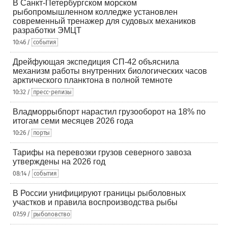
В Санкт-Петербургском морском
рыбопромышленном колледже установлен
современный тренажер для судовых механиков
разработки ЭМЦТ
10:46 /
события
Дрейфующая экспедиция СП-42 объяснила
механизм работы внутренних биологических часов
арктического планктона в полной темноте
10:32 /
пресс-релизы
Владморрыбпорт нарастил грузооборот на 18% по
итогам семи месяцев 2026 года
10:26 /
порты
Тарифы на перевозки грузов северного завоза
утверждены на 2026 год
08:14 /
события
В России унифицируют границы рыболовных
участков и правила воспроизводства рыбы
07:59 /
рыболовство