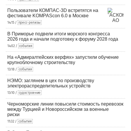
Пользователи КОМПАС-3D встретятся на
фестивале KOMPAScon 6.0 в Москве
14:15 /
пресс-релизы
В Приморье подвели итоги морского конгресса
2026 года и начали подготовку к форуму 2028 года
14:02 /
события
На «Адмиралтейских верфях» запустили обучение
крупноблочному строительству
13:18 /
события
НЭМО: заглянем в цех по производству
электрораспределительных устройств
13:10 /
судостроение
Черноморские линии повысили стоимость перевозок
между Турцией и Новороссийском за военные
риски
11:32 /
события