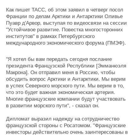
Новости
Продажа флота
Компании
Оборудование
Как пишет ТАСС, об этом заявил в четверг посол
Репутация
Изделия
Франции по делам Арктики и Антарктики Оливье
Работа
Материалы
Пуавр д'Арвор, выступая по видеосвязи на сессии
Крюинг
Услуги
"Устойчивое развитие. Повестка многосторонних
институтов" в рамках Петербургского
Журнал
международного экономического форума (ПМЭФ).
Реклама
"Я хотел бы вам передать сегодня послание
Конференции
Флот
президента Французской Республики [Эмманюэля
Выставки и семинары
Галерея флота
Макрона]. Он отправил меня в Россию, чтобы
Личности
Форум
обсудить вопрос Арктики и Антарктики. Мы верим
Словарь
Отзывы
в успех Северного морского пути. Мы верим в то,
Все службы
что это будет важная экономическая артерия.
Многие французские компании будут участвовать
в развитии морского пути", - сказал он.
Дипломат выразил надежду на сотрудничество
французской стороны с Росатомом. "Французские
инвесторы действительно очень заинтересованы в