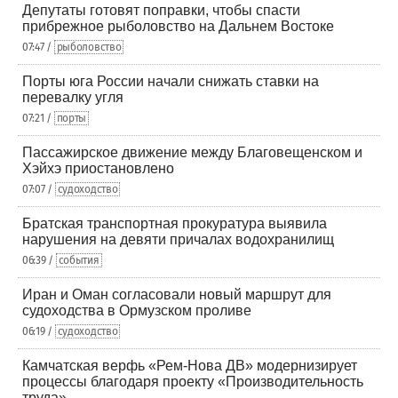
Депутаты готовят поправки, чтобы спасти
прибрежное рыболовство на Дальнем Востоке
07:47 /
рыболовство
Порты юга России начали снижать ставки на
перевалку угля
07:21 /
порты
Пассажирское движение между Благовещенском и
Хэйхэ приостановлено
07:07 /
судоходство
Братская транспортная прокуратура выявила
нарушения на девяти причалах водохранилищ
06:39 /
события
Иран и Оман согласовали новый маршрут для
судоходства в Ормузском проливе
06:19 /
судоходство
Камчатская верфь «Рем-Нова ДВ» модернизирует
процессы благодаря проекту «Производительность
труда»