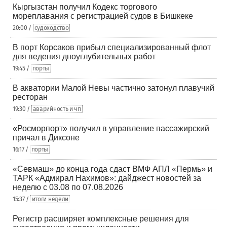
Кыргызстан получил Кодекс торгового
мореплавания с регистрацией судов в Бишкеке
20:00 /
судоходство
В порт Корсаков прибыл специализированный флот
для ведения дноуглубительных работ
19:45 /
порты
В акватории Малой Невы частично затонул плавучий
ресторан
19:30 /
аварийность и чп
«Росморпорт» получил в управление пассажирский
причал в Диксоне
16:17 /
порты
«Севмаш» до конца года сдаст ВМФ АПЛ «Пермь» и
ТАРК «Адмирал Нахимов»: дайджест новостей за
неделю с 03.08 по 07.08.2026
15:37 /
итоги недели
Регистр расширяет комплексные решения для