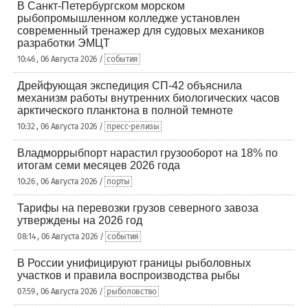
В Санкт-Петербургском морском
рыбопромышленном колледже установлен
современный тренажер для судовых механиков
разработки ЭМЦТ
10:46 , 06 Августа 2026 /
события
Дрейфующая экспедиция СП-42 объяснила
механизм работы внутренних биологических часов
арктического планктона в полной темноте
10:32 , 06 Августа 2026 /
пресс-релизы
Владморрыбпорт нарастил грузооборот на 18% по
итогам семи месяцев 2026 года
10:26 , 06 Августа 2026 /
порты
Тарифы на перевозки грузов северного завоза
утверждены на 2026 год
08:14 , 06 Августа 2026 /
события
В России унифицируют границы рыболовных
участков и правила воспроизводства рыбы
07:59 , 06 Августа 2026 /
рыболовство