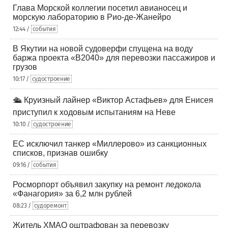
Глава Морской коллегии посетил авианосец и
морскую лабораторию в Рио-де-Жанейро
12:44 /
события
В Якутии на новой судоверфи спущена на воду
баржа проекта «В2040» для перевозки пассажиров и
грузов
10:17 /
судостроение
🛳️ Круизный лайнер «Виктор Астафьев» для Енисея
приступил к ходовым испытаниям на Неве
10:10 /
судостроение
ЕС исключил танкер «Миллерово» из санкционных
списков, признав ошибку
09:16 /
события
Росморпорт объявил закупку на ремонт ледокола
«Фанагория» за 6,2 млн рублей
08:23 /
судоремонт
Житель ХМАО оштрафован за перевозку