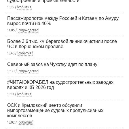
судостроения и промышленности
15:15 /
события
Пассажиропоток между Россией и Китаем по Амуру
вырос почти на 40%
14:05 /
судоходство
Более 3,6 тыс. км береговой линии очистили после
ЧС в Керченском проливе
13:46 /
события
Северный завоз на Чукотку идет по плану
13:30 /
судоходство
#ЧИТАЮКОРАБЕЛ на судостроительных заводах,
верфях и КБ 2026 год
13:13 /
события
ОСК и Крыловский центр обсудили
импортозамещение судовых пропульсивных
комплексов
13:02 /
события