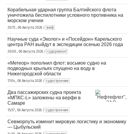
Корабельная ударная группа Балтийского флота
уничтожила беспилотники условного противника на
морском учении
20:15 , 06 Августа 2026 /
вмф
Научные суда «Эколог» и «Посейдон» Карельского
центра РАН выйдут в экспедиции осенью 2026 года
20:00 , 06 Августа 2026 /
судоремонт
«Метеор» пополнил флот: восьмое судно на
подводных крыльях спущено на воду в
Нижегородской области
17:04 , 06 Августа 2026 /
судостроение
Два пассажирских судна проекта
«МПКС-L» заложены на верфи в
Самаре
15:57 , 06 Августа 2026 /
судостроение
Севморпуть изменит мировую логистику и экономику
— Цыбульский