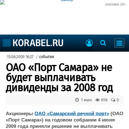
реклама 16+
Судостроение
15.06.2009 16:27
/
события
Судоходство
Судоремонт
ОАО «Порт Самара» не
События
Пресс-релизы
будет выплачивать
Порты
Рыболовство
дивиденды за 2008 год
ВМФ
Образование
Яхты и катера
1 мин
618
0
Еще
Акционеры
ОАО «Самарский речной порт»
(ОАО
Судостроение
Торговая площадка
«Порт Самара») на годовом собрании 4 июня
Пульс
Доска объявлений
2009 года приняли решение не выплачивать