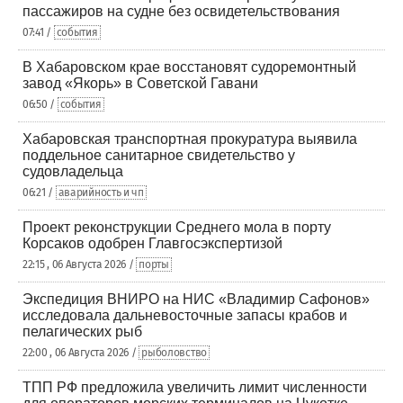
пассажиров на судне без освидетельствования
07:41 /
события
В Хабаровском крае восстановят судоремонтный
завод «Якорь» в Советской Гавани
06:50 /
события
Хабаровская транспортная прокуратура выявила
поддельное санитарное свидетельство у
судовладельца
06:21 /
аварийность и чп
Проект реконструкции Среднего мола в порту
Корсаков одобрен Главгосэкспертизой
22:15 , 06 Августа 2026 /
порты
Экспедиция ВНИРО на НИС «Владимир Сафонов»
исследовала дальневосточные запасы крабов и
пелагических рыб
22:00 , 06 Августа 2026 /
рыболовство
ТПП РФ предложила увеличить лимит численности