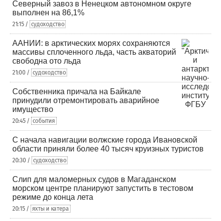
Северный завоз в Ненецком автономном округе
выполнен на 86,1%
21:15 /
судоходство
ААНИИ: в арктических морях сохраняются
массивы сплоченного льда, часть акваторий
свободна ото льда
21:00 /
судоходство
Собственника причала на Байкале
принудили отремонтировать аварийное
имущество
20:45 /
события
С начала навигации волжские города Ивановской
области приняли более 40 тысяч круизных туристов
20:30 /
судоходство
Слип для маломерных судов в Магаданском
морском центре планируют запустить в тестовом
режиме до конца лета
20:15 /
яхты и катера