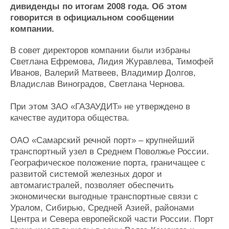
Новости
Продажа флота
дивиденды по итогам 2008 года. Об этом
Компании
Оборудование
говорится в официальном сообщении
Репутация
Изделия
компании.
Работа
Материалы
Крюинг
Услуги
В совет директоров компании были избраны
Светлана Ефремова, Лидия Журавлева, Тимофей
Журнал
Иванов, Валерий Матвеев, Владимир Долгов,
Реклама
Владислав Виноградов, Светлана Чернова.
Конференции
Флот
При этом ЗАО «ГАЗАУДИТ» не утверждено в
качестве аудитора общества.
Выставки и семинары
Галерея флота
Личности
Форум
ОАО «Самарский речной порт» – крупнейший
Словарь
Отзывы
транспортный узел в Среднем Поволжье России.
Все службы
Географическое положение порта, граничащее с
развитой системой железных дорог и
автомагистралей, позволяет обеспечить
экономически выгодные транспортные связи с
Уралом, Сибирью, Средней Азией, районами
Центра и Севера европейской части России. Порт