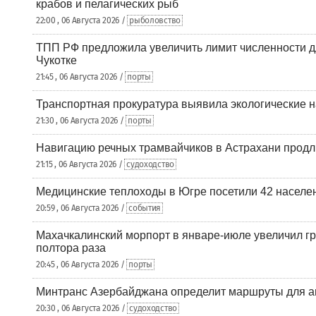
крабов и пелагических рыб
22:00 , 06 Августа 2026 /
рыболовство
ТПП РФ предложила увеличить лимит численности д
Чукотке
21:45 , 06 Августа 2026 /
порты
Транспортная прокуратура выявила экологические 
21:30 , 06 Августа 2026 /
порты
Навигацию речных трамвайчиков в Астрахани продл
21:15 , 06 Августа 2026 /
судоходство
Медицинские теплоходы в Югре посетили 42 населен
20:59 , 06 Августа 2026 /
события
Махачкалинский морпорт в январе-июле увеличил гр
полтора раза
20:45 , 06 Августа 2026 /
порты
Минтранс Азербайджана определит маршруты для а
20:30 , 06 Августа 2026 /
судоходство