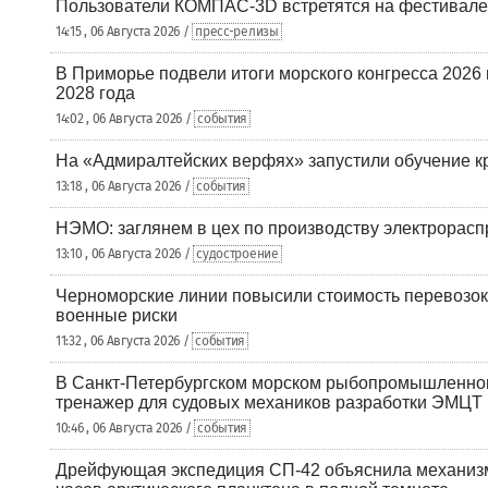
Пользователи КОМПАС-3D встретятся на фестивале
14:15 , 06 Августа 2026 /
пресс-релизы
В Приморье подвели итоги морского конгресса 2026 
2028 года
14:02 , 06 Августа 2026 /
события
На «Адмиралтейских верфях» запустили обучение к
13:18 , 06 Августа 2026 /
события
НЭМО: заглянем в цех по производству электрорасп
13:10 , 06 Августа 2026 /
судостроение
Черноморские линии повысили стоимость перевозок
военные риски
11:32 , 06 Августа 2026 /
события
В Санкт-Петербургском морском рыбопромышленно
тренажер для судовых механиков разработки ЭМЦТ
10:46 , 06 Августа 2026 /
события
Дрейфующая экспедиция СП-42 объяснила механизм