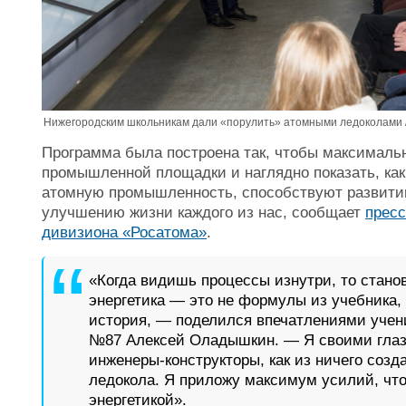
Нижегородским школьникам дали «порулить» атомными ледоколами 
Программа была построена так, чтобы максимальн
промышленной площадки и наглядно показать, ка
атомную промышленность, способствуют развитию
улучшению жизни каждого из нас, сообщает
прес
дивизиона «Росатома»
.
«Когда видишь процессы изнутри, то станов
энергетика — это не формулы из учебника,
история, — поделился впечатлениями учени
№87 Алексей Оладышкин. — Я своими глаза
инженеры-конструкторы, как из ничего соз
ледокола. Я приложу максимум усилий, что
энергетикой».