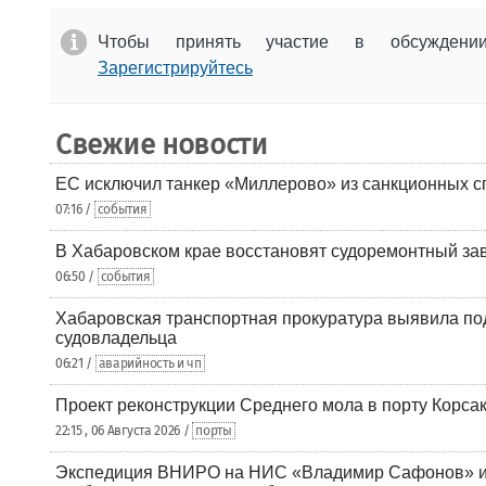
Чтобы принять участие в обсужден
Зарегистрируйтесь
Свежие новости
ЕС исключил танкер «Миллерово» из санкционных с
07:16 /
события
В Хабаровском крае восстановят судоремонтный за
06:50 /
события
Хабаровская транспортная прокуратура выявила по
судовладельца
06:21 /
аварийность и чп
Проект реконструкции Среднего мола в порту Корса
22:15 , 06 Августа 2026 /
порты
Экспедиция ВНИРО на НИС «Владимир Сафонов» и