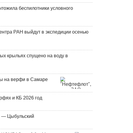
чтожила беспилотники условного
центра РАН выйдут в экспедиции осенью
ых крыльях спущено на воду в
ны на верфи в Самаре
фях и КБ 2026 год
у — Цыбульский