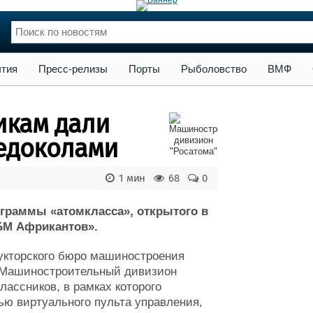
сс-релизы
Порты
Рыболовство
ВМФ
Образование
Яхт
тия
Пресс-релизы
Порты
Рыболовство
ВМФ
нции
Флот
и и семинары
Галерея флота
икам дали
и
Форум
Отзывы
едоколами
Все службы
1 мин
68
0
граммы «атомкласса», открытого в
БМ Африкантов».
укторского бюро машиностроения
 Машиностроительный дивизион
лассников, в рамках которого
ю виртуального пульта управления,