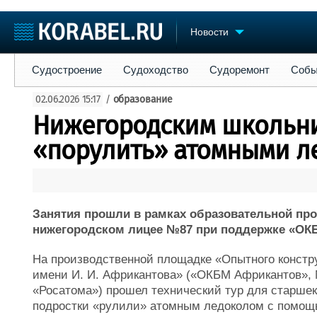
Новости
Судостроение
Судоходство
Судоремонт
События
Пре
Судостроение
Судоходство
Судоремонт
Собы
Судостроение
Торговая площадка
Конфере
02.06.2026 15:17
/
образование
Пульс
Доска объявлений
Выставк
Нижегородским школьн
Новости
Продажа флота
Личност
Компании
Оборудование
Словарь
«порулить» атомными л
Репутация
Изделия
Работа
Материалы
Крюинг
Услуги
Журнал
Занятия прошли в рамках образовательной про
Реклама
нижегородском лицее №87 при поддержке «ОК
На производственной площадке «Опытного констр
имени И. И. Африкантова» («ОКБМ Африкантов»,
«Росатома»)
прошел технический тур для старшек
подростки «рулили» атомным ледоколом с помощь