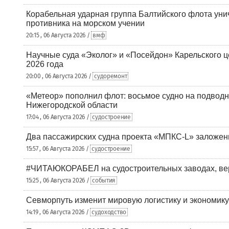
Корабельная ударная группа Балтийского флота уни
противника на морском учении
20:15 , 06 Августа 2026 /
вмф
Научные суда «Эколог» и «Посейдон» Карельского 
2026 года
20:00 , 06 Августа 2026 /
судоремонт
«Метеор» пополнил флот: восьмое судно на подводн
Нижегородской области
17:04 , 06 Августа 2026 /
судостроение
Два пассажирских судна проекта «МПКС-L» заложе
15:57 , 06 Августа 2026 /
судостроение
#ЧИТАЮКОРАБЕЛ на судостроительных заводах, вер
15:25 , 06 Августа 2026 /
события
Севморпуть изменит мировую логистику и экономик
14:19 , 06 Августа 2026 /
судоходство