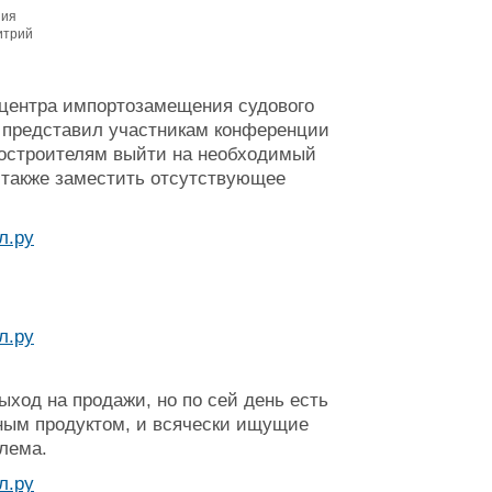
ния
итрий
 центра импортозамещения судового
 представил участникам конференции
остроителям выйти на необходимый
а также заместить отсутствующее
ход на продажи, но по сей день есть
ным продуктом, и всячески ищущие
блема.