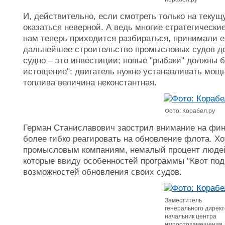
И, действительно, если смотреть только на текущ
оказаться неверной. А ведь многие стратегическ
нам теперь приходится разбираться, принимали ещ
дальнейшее строительство промысловых судов до
судно – это инвестиции; новые "рыбаки" должны 
истощение"; двигатель нужно устанавливать мощн
топлива величина неконстантная.
Фото: Корабел.ру
Герман Станиславович заострил внимание на фи
более гибко реагировать на обновление флота. Хо
промысловым компаниям, немалый процент людей 
которые ввиду особенностей программы "Квот под
возможностей обновления своих судов.
Заместитель
генерального директ
начальник центра
импортозамещения