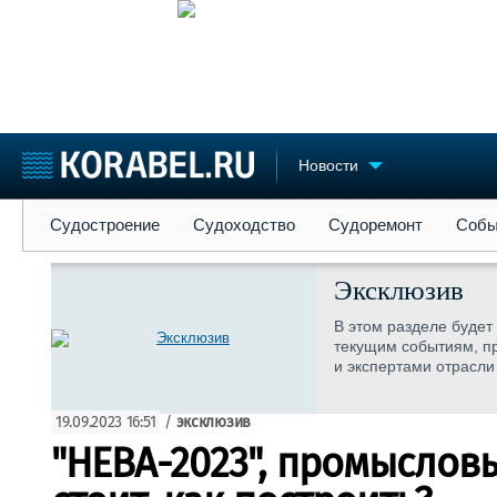
Новости
Судостроение
Судоходство
Судоремонт
События
Пре
Судостроение
Судоходство
Судоремонт
Собы
Судостроение
Торговая площадка
Конфере
Пульс
Доска объявлений
Выставк
Эксклюзив
Новости
Продажа флота
Личност
В этом разделе будет
Компании
Оборудование
Словарь
текущим событиям, п
Репутация
Изделия
и экспертами отрасли
Работа
Материалы
Крюинг
Услуги
19.09.2023 16:51
/
эксклюзив
Журнал
"НЕВА-2023", промыслов
Реклама