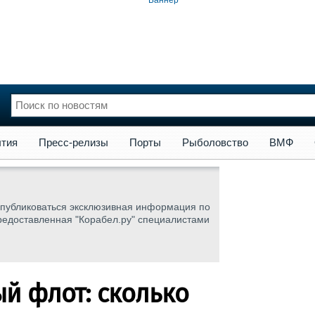
сс-релизы
Порты
Рыболовство
ВМФ
Образование
Яхт
тия
Пресс-релизы
Порты
Рыболовство
ВМФ
нции
Флот
и и семинары
Галерея флота
и
Форум
 публиковаться эксклюзивная информация по
Отзывы
редоставленная "Корабел.ру" специалистами
Все службы
ый флот: сколько