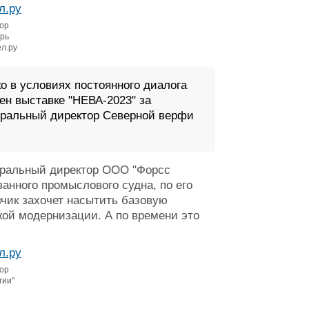
ор
рь
ел.ру
о в условиях постоянного диалога
ен выставке "НЕВА-2023" за
еральный директор Северной верфи
еральный директор ООО "Форсс
нного промыслового судна, по его
азчик захочет насытить базовую
кой модернизации. А по времени это
ор
гии"