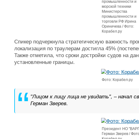
промышленности и
морской техники
Министерства
промышленности и
торговли РФ Ирина
Ориничева / Фото:
Корабел.ру
Спикер подчеркнула стратегическую важность про
локализация по траулерам достигла 45% (постепен
Также отметила, что сроки достройки судов на да
установленные границы.
Фото: Корабел.ру
"Лицом к лицу лица не увидать", – начал 
Герман Зверев.
Президент НО "ВАР
Герман Зверев /
Фото
Корабел.ру