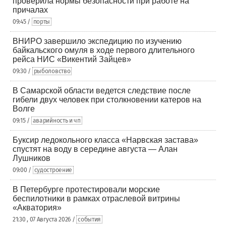
проверила нормы безопасности при работе на
причалах
09:45 /
порты
ВНИРО завершило экспедицию по изучению
байкальского омуля в ходе первого длительного
рейса НИС «Викентий Зайцев»
09:30 /
рыболовство
В Самарской области ведется следствие после
гибели двух человек при столкновении катеров на
Волге
09:15 /
аварийность и чп
Буксир ледокольного класса «Нарвская застава»
спустят на воду в середине августа — Алан
Лушников
09:00 /
судостроение
В Петербурге протестировали морские
беспилотники в рамках отраслевой витрины
«Акватория»
21:30 , 07 Августа 2026 /
события