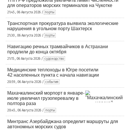
ТПП РФ предложила увеличить лимит численности
для операторов морских терминалов на Чукотке
21:45 , 06 Августа 2026 /
порты
Транспортная прокуратура выявила экологические
нарушения в угольном порту Шахтерск
21:30 , 06 Августа 2026 /
порты
Навигацию речных трамвайчиков в Астрахани
продлили до конца октября
21:15 , 06 Августа 2026 /
судоходство
Медицинские теплоходы в Югре посетили
42 населенных пункта с начала навигации
20:59 , 06 Августа 2026 /
события
Махачкалинский морпорт в январе-
июле увеличил грузоперевалку в
полтора раза
20:45 , 06 Августа 2026 /
порты
Минтранс Азербайджана определит маршруты для
автономных морских судов