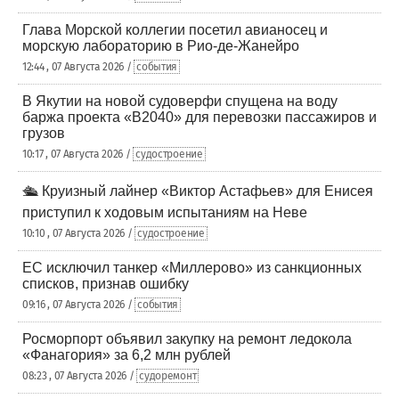
Глава Морской коллегии посетил авианосец и
морскую лабораторию в Рио-де-Жанейро
12:44 , 07 Августа 2026 /
события
В Якутии на новой судоверфи спущена на воду
баржа проекта «В2040» для перевозки пассажиров и
грузов
10:17 , 07 Августа 2026 /
судостроение
🛳️ Круизный лайнер «Виктор Астафьев» для Енисея
приступил к ходовым испытаниям на Неве
10:10 , 07 Августа 2026 /
судостроение
ЕС исключил танкер «Миллерово» из санкционных
списков, признав ошибку
09:16 , 07 Августа 2026 /
события
Росморпорт объявил закупку на ремонт ледокола
«Фанагория» за 6,2 млн рублей
08:23 , 07 Августа 2026 /
судоремонт