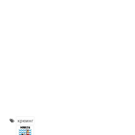
крюинг