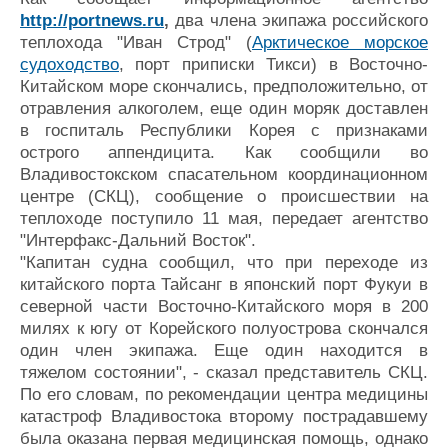
Журнал
http://portnews.ru
,
два члена экипажа российского
Реклама
теплохода "Иван Строд" (
Арктическое морское
судоходство
, порт приписки Тикси) в Восточно-
Китайском море скончались, предположительно, от
Конференции
Флот
отравления алкоголем, еще один моряк доставлен
Выставки и семинары
Галерея флота
в госпиталь Республики Корея с признаками
Личности
Форум
острого аппендицита. Как сообщили во
Владивостокском спасательном координационном
Словарь
Отзывы
центре (СКЦ), сообщение о происшествии на
Все службы
теплоходе поступило 11 мая, передает агентство
"Интерфакс-Дальний Восток".
"Капитан судна сообщил, что при переходе из
китайского порта Тайсанг в японский порт Фукуи в
северной части Восточно-Китайского моря в 200
милях к югу от Корейского полуострова скончался
один член экипажа. Еще один находится в
тяжелом состоянии", - сказал представитель СКЦ.
По его словам, по рекомендации центра медицины
катастроф Владивостока второму пострадавшему
была оказана первая медицинская помощь, однако