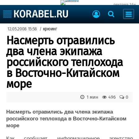
реклама 16+
Судостроение
12.05.2008 15:58
/
крюинг
Судоходство
Судоремонт
Насмерть отравились
События
Пресс-релизы
два члена экипажа
Порты
Рыболовство
российского теплохода
ВМФ
Образование
в Восточно-Китайском
Яхты и катера
Еще
море
Судостроение
Торговая площадка
1 мин
496
0
Пульс
Доска объявлений
Новости
Продажа флота
Насмерть отравились два члена экипажа
Компании
Оборудование
российского теплохода в Восточно-Китайском
Репутация
Изделия
море
Работа
Материалы
Крюинг
Услуги
Как сообщает информационное агентство