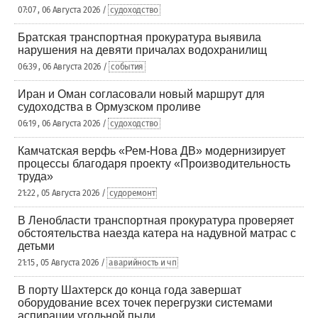
07:07 , 06 Августа 2026 /
судоходство
Братская транспортная прокуратура выявила
нарушения на девяти причалах водохранилищ
06:39 , 06 Августа 2026 /
события
Иран и Оман согласовали новый маршрут для
судоходства в Ормузском проливе
06:19 , 06 Августа 2026 /
судоходство
Камчатская верфь «Рем-Нова ДВ» модернизирует
процессы благодаря проекту «Производительность
труда»
21:22 , 05 Августа 2026 /
судоремонт
В Ленобласти транспортная прокуратура проверяет
обстоятельства наезда катера на надувной матрас с
детьми
21:15 , 05 Августа 2026 /
аварийность и чп
В порту Шахтерск до конца года завершат
оборудование всех точек перегрузки системами
аспирации угольной пыли