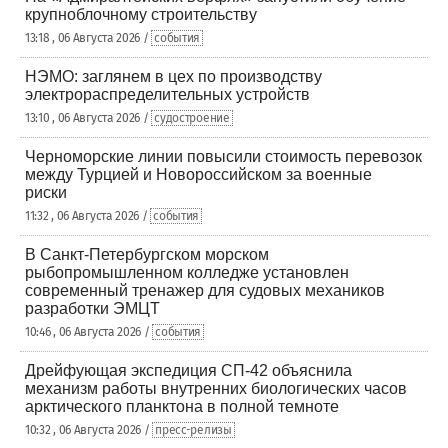
крупноблочному строительству
13:18 , 06 Августа 2026 /
события
НЭМО: заглянем в цех по производству
электрораспределительных устройств
13:10 , 06 Августа 2026 /
судостроение
Черноморские линии повысили стоимость перевозок
между Турцией и Новороссийском за военные
риски
11:32 , 06 Августа 2026 /
события
В Санкт-Петербургском морском
рыбопромышленном колледже установлен
современный тренажер для судовых механиков
разработки ЭМЦТ
10:46 , 06 Августа 2026 /
события
Дрейфующая экспедиция СП-42 объяснила
механизм работы внутренних биологических часов
арктического планктона в полной темноте
10:32 , 06 Августа 2026 /
пресс-релизы