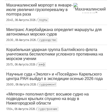
Махачкалинский морпорт в январе-
июле увеличил грузоперевалку в
полтора раза
20:45 , 06 Августа 2026 /
порты
Минтранс Азербайджана определит маршруты для
автономных морских судов
20:30 , 06 Августа 2026 /
судоходство
Корабельная ударная группа Балтийского флота
уничтожила беспилотники условного противника на
морском учении
20:15 , 06 Августа 2026 /
вмф
Научные суда «Эколог» и «Посейдон» Карельского
центра РАН выйдут в экспедиции осенью 2026 года
20:00 , 06 Августа 2026 /
судоремонт
«Метеор» пополнил флот: восьмое судно на
подводных крыльях спущено на воду в
Нижегородской области
17:04 , 06 Августа 2026 /
судостроение