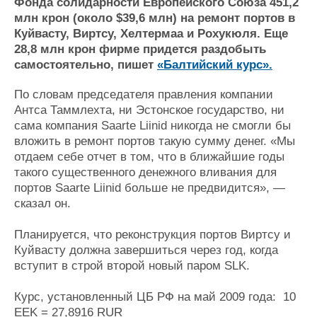
Новости
Продажа флота
Фонда солидарности Европейского Союза 451,2
млн крон (около $39,6 млн) на ремонт портов в
Компании
Оборудование
Куйвасту, Виртсу, Хелтермаа и Рохукюля. Еще
Репутация
Изделия
28,8 млн крон фирме придется раздобыть
Работа
Материалы
самостоятельно, пишет
«Балтийский курс».
Крюинг
Услуги
Журнал
По словам председателя правления компании
Реклама
Антса Таммлехта, ни Эстонское государство, ни
сама компания Saarte Liinid никогда не смогли бы
вложить в ремонт портов такую сумму денег. «Мы
Конференции
Флот
отдаем себе отчет в том, что в ближайшие годы
Выставки и семинары
Галерея флота
такого существенного денежного вливания для
Личности
Форум
портов Saarte Liinid больше не предвидится», —
Словарь
Отзывы
сказал он.
Все службы
Планируется, что реконструкция портов Виртсу и
Куйвасту должна завершиться через год, когда
вступит в строй второй новый паром SLK.
Курс, установленный ЦБ РФ на май 2009 года: 10
EEK = 27,8916 RUR