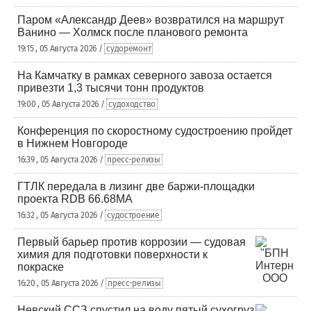
Паром «Александр Деев» возвратился на маршрут
Ванино — Холмск после планового ремонта
19:15 , 05 Августа 2026 /
судоремонт
На Камчатку в рамках северного завоза остается
привезти 1,3 тысячи тонн продуктов
19:00 , 05 Августа 2026 /
судоходство
Конференция по скоростному судостроению пройдет
в Нижнем Новгороде
16:39 , 05 Августа 2026 /
пресс-релизы
ГТЛК передала в лизинг две баржи-площадки
проекта RDB 66.68МА
16:32 , 05 Августа 2026 /
судостроение
Первый барьер против коррозии — судовая
химия для подготовки поверхности к
покраске
16:20 , 05 Августа 2026 /
пресс-релизы
Невский ССЗ спустил на воду пятый сухогруз