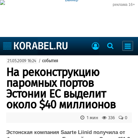
реклама 16+
Судостроение
21.05.2009 16:24
/
события
Судоходство
Судоремонт
На реконструкцию
События
Пресс-релизы
паромных портов
Порты
Рыболовство
Эстонии ЕС выделит
ВМФ
Образование
около $40 миллионов
Яхты и катера
Еще
1 мин
336
0
Судостроение
Торговая площадка
Пульс
Доска объявлений
Эстонская компания Saarte Liinid получила от