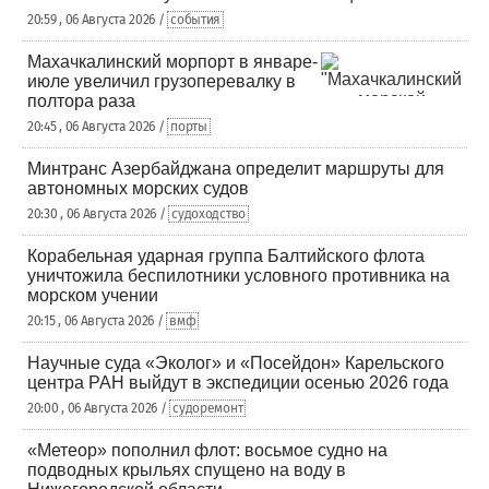
20:59 , 06 Августа 2026 /
события
Махачкалинский морпорт в январе-
июле увеличил грузоперевалку в
полтора раза
20:45 , 06 Августа 2026 /
порты
Минтранс Азербайджана определит маршруты для
автономных морских судов
20:30 , 06 Августа 2026 /
судоходство
Корабельная ударная группа Балтийского флота
уничтожила беспилотники условного противника на
морском учении
20:15 , 06 Августа 2026 /
вмф
Научные суда «Эколог» и «Посейдон» Карельского
центра РАН выйдут в экспедиции осенью 2026 года
20:00 , 06 Августа 2026 /
судоремонт
«Метеор» пополнил флот: восьмое судно на
подводных крыльях спущено на воду в