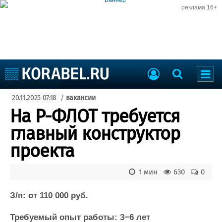
реклама 16+
Судостроение
20.11.2025 07:18
/
вакансии
Судоходство
Судоремонт
На Р-ФЛОТ требуется
События
Пресс-релизы
главный конструктор
Порты
Рыболовство
проекта
ВМФ
Образование
Яхты и катера
1 мин
630
0
Еще
З/п: от 110 000 руб.
Судостроение
Торговая площадка
Пульс
Доска объявлений
Требуемый опыт работы: 3−6 лет