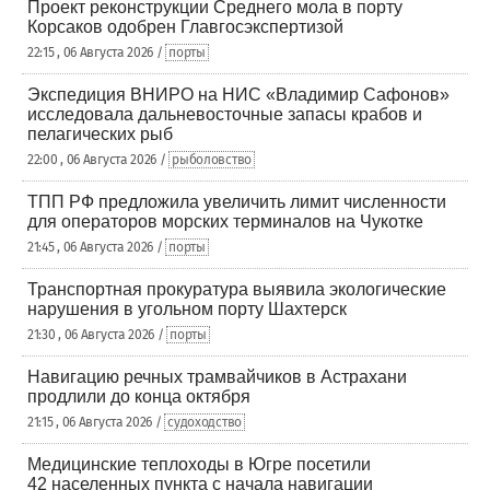
Проект реконструкции Среднего мола в порту
Корсаков одобрен Главгосэкспертизой
22:15 , 06 Августа 2026 /
порты
Экспедиция ВНИРО на НИС «Владимир Сафонов»
исследовала дальневосточные запасы крабов и
пелагических рыб
22:00 , 06 Августа 2026 /
рыболовство
ТПП РФ предложила увеличить лимит численности
для операторов морских терминалов на Чукотке
21:45 , 06 Августа 2026 /
порты
Транспортная прокуратура выявила экологические
нарушения в угольном порту Шахтерск
21:30 , 06 Августа 2026 /
порты
Навигацию речных трамвайчиков в Астрахани
продлили до конца октября
21:15 , 06 Августа 2026 /
судоходство
Медицинские теплоходы в Югре посетили
42 населенных пункта с начала навигации