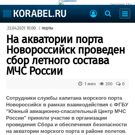
реклама 16+
Судостроение
22.04.2021 10:00
/
порты
Судоходство
Судоремонт
На акватории порта
События
Пресс-релизы
Новороссийск проведен
Порты
Рыболовство
сбор летного состава
ВМФ
Образование
МЧС России
Яхты и катера
Еще
1 мин
200
0
Судостроение
Торговая площадка
Пульс
Доска объявлений
Сотрудники службы капитана морского порта
Новости
Продажа флота
Новороссийск в рамках взаимодействия с ФГБУ
"Южный авиационно-спасательный Центр МЧС
Компании
Оборудование
России" приняли участие в организации
Репутация
Изделия
проведения Сбора и обеспечения безопасности
Работа
Материалы
на акватории морского порта в районе полетов.
Крюинг
Услуги