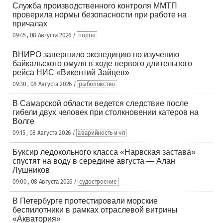
Служба производственного контроля ММТП
проверила нормы безопасности при работе на
причалах
09:45 , 08 Августа 2026 /
порты
ВНИРО завершило экспедицию по изучению
байкальского омуля в ходе первого длительного
рейса НИС «Викентий Зайцев»
09:30 , 08 Августа 2026 /
рыболовство
В Самарской области ведется следствие после
гибели двух человек при столкновении катеров на
Волге
09:15 , 08 Августа 2026 /
аварийность и чп
Буксир ледокольного класса «Нарвская застава»
спустят на воду в середине августа — Алан
Лушников
09:00 , 08 Августа 2026 /
судостроение
В Петербурге протестировали морские
беспилотники в рамках отраслевой витрины
«Акватория»