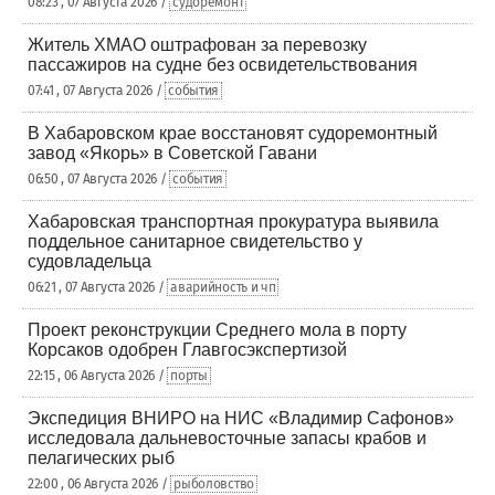
08:23 , 07 Августа 2026 /
судоремонт
Житель ХМАО оштрафован за перевозку
пассажиров на судне без освидетельствования
07:41 , 07 Августа 2026 /
события
В Хабаровском крае восстановят судоремонтный
завод «Якорь» в Советской Гавани
06:50 , 07 Августа 2026 /
события
Хабаровская транспортная прокуратура выявила
поддельное санитарное свидетельство у
судовладельца
06:21 , 07 Августа 2026 /
аварийность и чп
Проект реконструкции Среднего мола в порту
Корсаков одобрен Главгосэкспертизой
22:15 , 06 Августа 2026 /
порты
Экспедиция ВНИРО на НИС «Владимир Сафонов»
исследовала дальневосточные запасы крабов и
пелагических рыб
22:00 , 06 Августа 2026 /
рыболовство