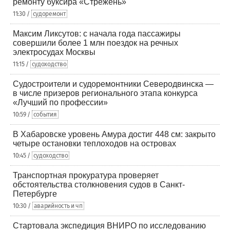
ремонту буксира «Стрежень»
11:30 /
судоремонт
Максим Ликсутов: с начала года пассажиры
совершили более 1 млн поездок на речных
электросудах Москвы
11:15 /
судоходство
Судостроители и судоремонтники Северодвинска —
в числе призеров регионального этапа конкурса
«Лучший по профессии»
10:59 /
события
В Хабаровске уровень Амура достиг 448 см: закрыто
четыре остановки теплоходов на островах
10:45 /
судоходство
Транспортная прокуратура проверяет
обстоятельства столкновения судов в Санкт-
Петербурге
10:30 /
аварийность и чп
Стартовала экспедиция ВНИРО по исследованию