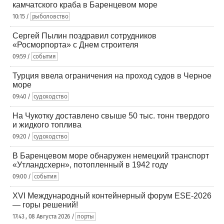
камчатского краба в Баренцевом море
10:15 /
рыболовство
Сергей Пылин поздравил сотрудников
«Росморпорта» с Днем строителя
09:59 /
события
Турция ввела ограничения на проход судов в Черное
море
09:40 /
судоходство
На Чукотку доставлено свыше 50 тыс. тонн твердого
и жидкого топлива
09:20 /
судоходство
В Баренцевом море обнаружен немецкий транспорт
«Утландсхерн», потопленный в 1942 году
09:00 /
события
XVI Международный контейнерный форум ESE-2026
— горы решений!
17:43 , 08 Августа 2026 /
порты