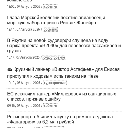
13:02 , 07 Августа 2026 /
события
Глава Морской коллегии посетил авианосец и
морскую лабораторию в Рио-де-Жанейро
12:44 , 07 Августа 2026 /
события
В Якутии на новой судоверфи спущена на воду
баржа проекта «В2040» для перевозки пассажиров и
грузов
10:17 , 07 Августа 2026 /
судостроение
🛳️ Круизный лайнер «Виктор Астафьев» для Енисея
приступил к ходовым испытаниям на Неве
10:10 , 07 Августа 2026 /
судостроение
ЕС исключил танкер «Миллерово» из санкционных
списков, признав ошибку
09:16 , 07 Августа 2026 /
события
Росморпорт объявил закупку на ремонт ледокола
«Фанагория» за 6,2 млн рублей