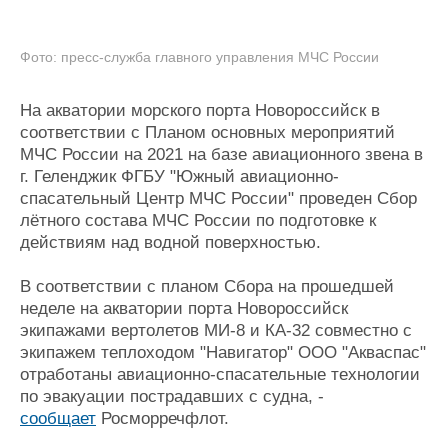
Журнал
Реклама
Фото: пресс-служба главного управления МЧС России
Конференции
Флот
На акватории морского порта Новороссийск в
Выставки и семинары
Галерея флота
соответствии с Планом основных мероприятий
Личности
Форум
МЧС России на 2021 на базе авиационного звена в
Словарь
Отзывы
г. Геленджик ФГБУ "Южный авиационно-
спасательный Центр МЧС России" проведен Сбор
Все службы
лётного состава МЧС России по подготовке к
действиям над водной поверхностью.
В соответствии с планом Сбора на прошедшей
неделе на акватории порта Новороссийск
экипажами вертолетов МИ-8 и КА-32 совместно с
экипажем теплоходом "Навигатор" ООО "Акваспас"
отработаны авиационно-спасательные технологии
по эвакуации пострадавших с судна, -
сообщает
Росморречфлот.