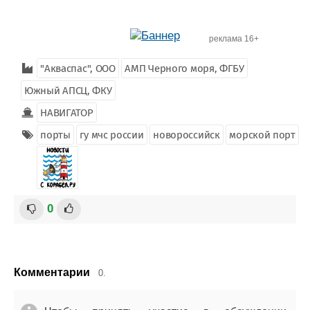
реклама 16+
"Акваспас", ООО
АМП Черного моря, ФГБУ
Южный АПСЦ, ФКУ
НАВИГАТОР
порты
гу мчс россии
новороссийск
морской порт
0
Комментарии
0.