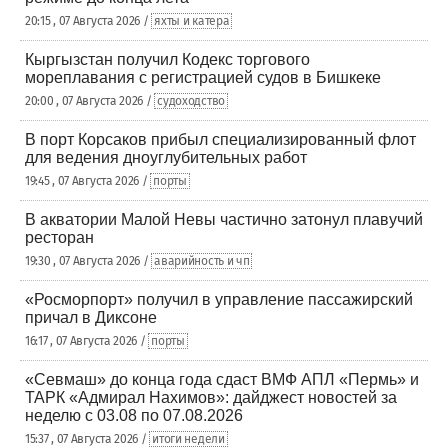
20:15 , 07 Августа 2026 /
яхты и катера
Кыргызстан получил Кодекс торгового
мореплавания с регистрацией судов в Бишкеке
20:00 , 07 Августа 2026 /
судоходство
В порт Корсаков прибыл специализированный флот
для ведения дноуглубительных работ
19:45 , 07 Августа 2026 /
порты
В акватории Малой Невы частично затонул плавучий
ресторан
19:30 , 07 Августа 2026 /
аварийность и чп
«Росморпорт» получил в управление пассажирский
причал в Диксоне
16:17 , 07 Августа 2026 /
порты
«Севмаш» до конца года сдаст ВМФ АПЛ «Пермь» и
ТАРК «Адмирал Нахимов»: дайджест новостей за
неделю с 03.08 по 07.08.2026
15:37 , 07 Августа 2026 /
итоги недели