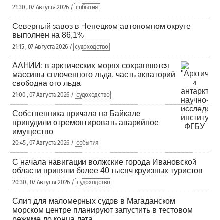
21:30 , 07 Августа 2026 /
события
Северный завоз в Ненецком автономном округе
выполнен на 86,1%
21:15 , 07 Августа 2026 /
судоходство
ААНИИ: в арктических морях сохраняются
массивы сплоченного льда, часть акваторий
свободна ото льда
21:00 , 07 Августа 2026 /
судоходство
Собственника причала на Байкале
принудили отремонтировать аварийное
имущество
20:45 , 07 Августа 2026 /
события
С начала навигации волжские города Ивановской
области приняли более 40 тысяч круизных туристов
20:30 , 07 Августа 2026 /
судоходство
Слип для маломерных судов в Магаданском
морском центре планируют запустить в тестовом
режиме до конца лета