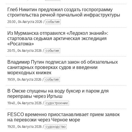
Глеб Никитин предложил создать госпрограмму
строительства речной причальной инфраструктуры
20:30 , 04 Августа 2026 /
события
Из Мурманска отправился «Ледокол знаний»:
стартовала седьмая арктическая экспедиция
«Росатома»
20:15 , 04 Августа 2026 /
события
Владимир Путин подписал закон об обязательных
санитарных проверках судов и введении
мореходных книжек
19:59 , 04 Августа 2026 /
события
В Омске спущены на воду буксир и паром для
переправы через Иртыш
19:40 , 04 Августа 2026 /
судостроение
FESCO временно приостанавливает прием заявок
на перевозки через Черное море
19:20 , 04 Августа 2026 /
судоходство