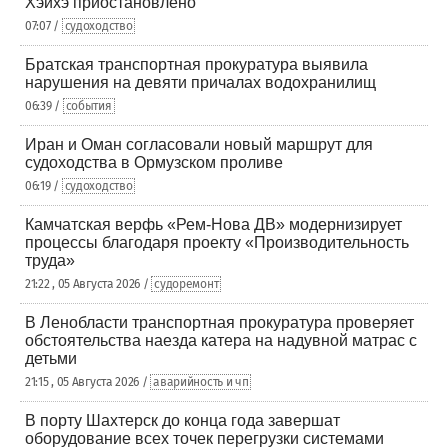
Хэйхэ приостановлено
07:07 /
судоходство
Братская транспортная прокуратура выявила
нарушения на девяти причалах водохранилищ
06:39 /
события
Иран и Оман согласовали новый маршрут для
судоходства в Ормузском проливе
06:19 /
судоходство
Камчатская верфь «Рем-Нова ДВ» модернизирует
процессы благодаря проекту «Производительность
труда»
21:22 , 05 Августа 2026 /
судоремонт
В Ленобласти транспортная прокуратура проверяет
обстоятельства наезда катера на надувной матрас с
детьми
21:15 , 05 Августа 2026 /
аварийность и чп
В порту Шахтерск до конца года завершат
оборудование всех точек перегрузки системами