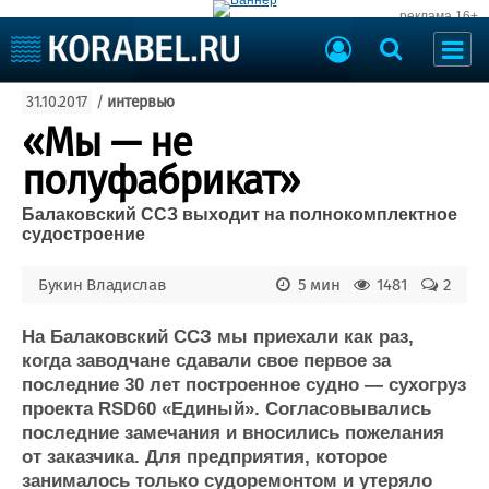
реклама 16+
Судостроение
31.10.2017
/
интервью
Судоходство
Судоремонт
«Мы — не
События
Пресс-релизы
полуфабрикат»
Порты
Рыболовство
Балаковский ССЗ выходит на полнокомплектное
ВМФ
судостроение
Образование
Яхты и катера
Еще
Букин Владислав
5 мин
1481
2
Судостроение
Торговая площадка
На Балаковский ССЗ мы приехали как раз,
Пульс
Доска объявлений
когда заводчане сдавали свое первое за
Новости
Продажа флота
последние 30 лет построенное судно — сухогруз
Компании
Оборудование
проекта RSD60 «Единый». Согласовывались
Репутация
Изделия
последние замечания и вносились пожелания
Работа
Материалы
от заказчика. Для предприятия, которое
занималось только судоремонтом и утеряло
Крюинг
Услуги