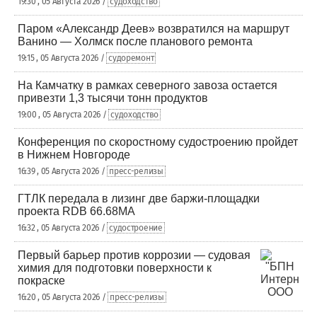
19:30 , 05 Августа 2026 /
судоходство
Паром «Александр Деев» возвратился на маршрут
Ванино — Холмск после планового ремонта
19:15 , 05 Августа 2026 /
судоремонт
На Камчатку в рамках северного завоза остается
привезти 1,3 тысячи тонн продуктов
19:00 , 05 Августа 2026 /
судоходство
Конференция по скоростному судостроению пройдет
в Нижнем Новгороде
16:39 , 05 Августа 2026 /
пресс-релизы
ГТЛК передала в лизинг две баржи-площадки
проекта RDB 66.68МА
16:32 , 05 Августа 2026 /
судостроение
Первый барьер против коррозии — судовая
химия для подготовки поверхности к
покраске
16:20 , 05 Августа 2026 /
пресс-релизы