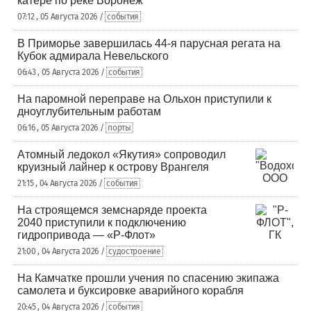
катере по реке Воронеж
07:12 , 05 Августа 2026 /
события
В Приморье завершилась 44-я парусная регата на
Кубок адмирала Невельского
06:43 , 05 Августа 2026 /
события
На паромной переправе на Ольхон приступили к
дноуглубительным работам
06:16 , 05 Августа 2026 /
порты
Атомный ледокол «Якутия» сопроводил
круизный лайнер к острову Врангеля
21:15 , 04 Августа 2026 /
события
На строящемся земснаряде проекта
2040 приступили к подключению
гидропривода — «Р-Флот»
21:00 , 04 Августа 2026 /
судостроение
На Камчатке прошли учения по спасению экипажа
самолета и буксировке аварийного корабля
20:45 , 04 Августа 2026 /
события