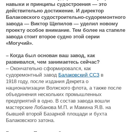
навыки и принципы судостроения — это
Журнал
действительно достижение. И директор
Реклама
Балаковского судостроительно-судоремонтного
завода — Виктор Щепилов — уделил новому
проекту особое внимание. Тем более на стапеле
Конференции
Флот
завода стоит второе судно этой серии
Выставки и семинары
Галерея флота
«Могучий».
Личности
Форум
Словарь
Отзывы
– Когда был основан ваш завод, как
Все службы
развивался, чем занимаетесь сейчас?
– Окончательно сформировался, как
судоремонтный завод
Балаковский ССЗ
в
1918 году, после издания Декрета о
национализации Волжского флота, а также после
объединения нескольких промышленных
предприятий в одно. В состав завода вошли
мастерские Лобанова М.П. и Мамина Я.В. на
бывшей второй Базарной площади и бухта
Балаковского затона.