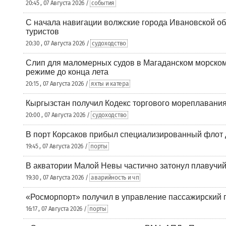
20:45 , 07 Августа 2026 /
события
С начала навигации волжские города Ивановской об
туристов
20:30 , 07 Августа 2026 /
судоходство
Слип для маломерных судов в Магаданском морском 
режиме до конца лета
20:15 , 07 Августа 2026 /
яхты и катера
Кыргызстан получил Кодекс торгового мореплавания
20:00 , 07 Августа 2026 /
судоходство
В порт Корсаков прибыл специализированный флот 
19:45 , 07 Августа 2026 /
порты
В акватории Малой Невы частично затонул плавучий
19:30 , 07 Августа 2026 /
аварийность и чп
«Росморпорт» получил в управление пассажирский 
16:17 , 07 Августа 2026 /
порты