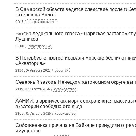
В Самарской области ведется следствие после гибел
катеров на Волге
09:15 /
аварийность и чп
Буксир ледокольного класса «Нарвская застава» спу
Лушников
09:00 /
судостроение
В Петербурге протестировали морские беспилотники
«Акватория»
21:30 , 07 Августа 2026 /
события
Северный завоз в Ненецком автономном округе вып
21:15 , 07 Августа 2026 /
судоходство
ААНИИ: в арктических морях сохраняются массивы с
акваторий свободна ото льда
21:00 , 07 Августа 2026 /
судоходство
Собственника причала на Байкале принудили отрем
имущество