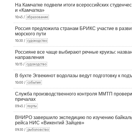
На Камчатке подвели итоги всероссийских студенче
и «Камчатка»
10:45 /
образование
Россия предложила странам БРИКС участие в разв
морского пути
10:30 /
судоходство
Россияне все чаще выбирают речные круизы: назв
направления
10:15 /
судоходство
В бухте Эгвекинот водолазы ведут подготовку к под
10:00 /
события
Служба производственного контроля ММТП провери
причалах
09:45 /
порты
ВНИРО завершило экспедицию по изучению байкальс
рейса НИС «Викентий Зайцев»
09:30 /
рыболовство