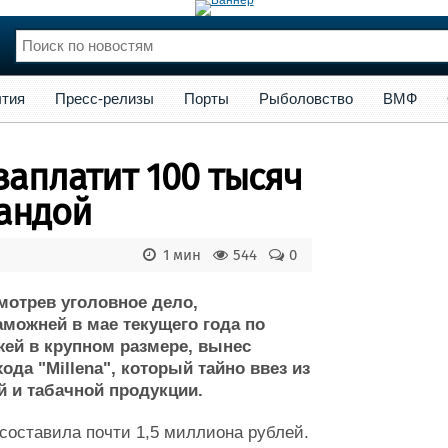
сс-релизы
Порты
Рыболовство
ВМФ
Образование
Яхт
тия
Пресс-релизы
Порты
Рыболовство
ВМФ
нции
Флот
и и семинары
Галерея флота
заплатит 100 тысяч
и
Форум
Отзывы
бандой
Все службы
1 мин
544
0
мотрев уголовное дело,
можней в мае текущего года по
ей в крупном размере, вынес
да "Millena", который тайно ввез из
 и табачной продукции.
составила почти 1,5 миллиона рублей.