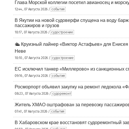
Глава Морской коллегии посетил авианосец и морс
12:44 , 07 Августа 2026 /
события
В Якутии на новой судоверфи спущена на воду барж
пассажиров и грузов
10:17 , 07 Августа 2026 /
судостроение
🛳️ Круизный лайнер «Виктор Астафьев» для Енисея
Неве
10:10 , 07 Августа 2026 /
судостроение
ЕС исключил танкер «Миллерово» из санкционных с
09:16 , 07 Августа 2026 /
события
Росморпорт объявил закупку на ремонт ледокола «Ф
08:23 , 07 Августа 2026 /
судоремонт
Житель ХМАО оштрафован за перевозку пассажиров 
07:41 , 07 Августа 2026 /
события
В Хабаровском крае восстановят судоремонтный за