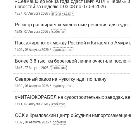
«Севмаш» до конца года сдаст ВМФ АПЛ «Пермь» и
новостей за неделю с 03.08 по 07.08.2026
15:37 , 07 Августа 2026 /
итоги недели
Регистр расширяет комплексные решения для судо
15:15 , 07 Августа 2026 /
события
Пассажиропоток между Россией и Китаем по Амуру 
14:05 , 07 Августа 2026 /
судоходство
Более 3,6 тыс. км береговой линии очистили после 
13:46 , 07 Августа 2026 /
события
Северный завоз на Чукотку идет по плану
13:30 , 07 Августа 2026 /
судоходство
#ЧИТАЮКОРАБЕЛ на судостроительных заводах, вер
13:13 , 07 Августа 2026 /
события
ОСК и Крыловский центр обсудили импортозамещен
13:02 , 07 Августа 2026 /
события