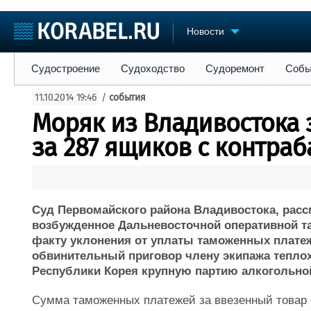
Новости
Судостроение
Судоходство
Судоремонт
События
Пре
Судостроение
Судоходство
Судоремонт
Собы
Судостроение
Торговая площадка
Конфере
11.10.2014 19:46
/
события
Пульс
Доска объявлений
Выставк
Моряк из Владивостока 
Новости
Продажа флота
Личност
Компании
Оборудование
Словарь
за 287 ящиков с контра
Репутация
Изделия
Работа
Материалы
Крюинг
Услуги
Журнал
Суд Первомайского района Владивостока, расс
Реклама
возбужденное Дальневосточной оперативной та
факту уклонения от уплаты таможенных платеж
обвинительный приговор члену экипажа теплохо
Республики Корея крупную партию алкогольной
Сумма таможенных платежей за ввезенный товар 