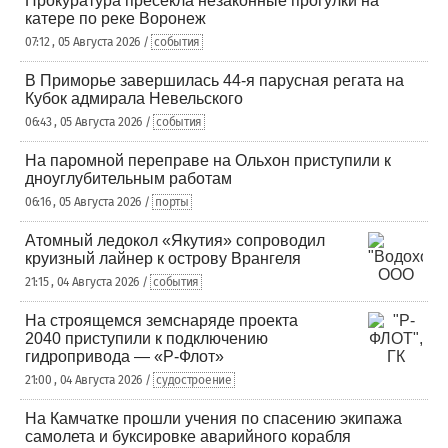
Прокуратура пресекла незаконные прогулки на
катере по реке Воронеж
07:12 , 05 Августа 2026 /
события
В Приморье завершилась 44-я парусная регата на
Кубок адмирала Невельского
06:43 , 05 Августа 2026 /
события
На паромной переправе на Ольхон приступили к
дноуглубительным работам
06:16 , 05 Августа 2026 /
порты
Атомный ледокол «Якутия» сопроводил
круизный лайнер к острову Врангеля
21:15 , 04 Августа 2026 /
события
На строящемся земснаряде проекта
2040 приступили к подключению
гидропривода — «Р-Флот»
21:00 , 04 Августа 2026 /
судостроение
На Камчатке прошли учения по спасению экипажа
самолета и буксировке аварийного корабля