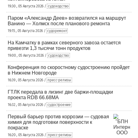
19:30 , 05 Августа 2026 /
судоходство
Паром «Александр Деев» возвратился на маршрут
Ванино — Холмск после планового ремонта
19:15 , 05 Августа 2026 /
судоремонт
На Камчатку в рамках северного завоза остается
привезти 1,3 тысячи тонн продуктов
19:00 , 05 Августа 2026 /
судоходство
Конференция по скоростному судостроению пройдет
в Нижнем Новгороде
16:39 , 05 Августа 2026 /
пресс-релизы
ГТЛК передала в лизинг две баржи-площадки
проекта RDB 66.68МА
16:32 , 05 Августа 2026 /
судостроение
Первый барьер против коррозии — судовая
химия для подготовки поверхности к
покраске
16:20 , 05 Августа 2026 /
пресс-релизы