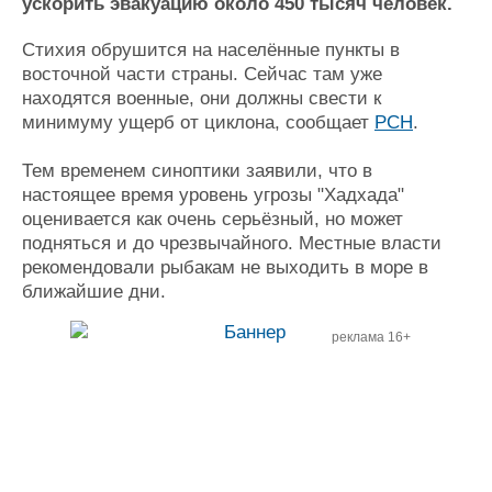
Новости
Продажа флота
ускорить эвакуацию около 450 тысяч человек.
Компании
Оборудование
Стихия обрушится на населённые пункты в
Репутация
Изделия
восточной части страны. Сейчас там уже
Работа
Материалы
находятся военные, они должны свести к
Крюинг
Услуги
минимуму ущерб от циклона, сообщает
РСН
.
Журнал
Реклама
Тем временем синоптики заявили, что в
настоящее время уровень угрозы "Хадхада"
оценивается как очень серьёзный, но может
Конференции
Флот
подняться и до чрезвычайного. Местные власти
Выставки и семинары
Галерея флота
рекомендовали рыбакам не выходить в море в
Личности
Форум
ближайшие дни.
Словарь
Отзывы
Все службы
реклама 16+