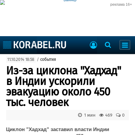
реклама 16+
Судостроение
11.10.2014 18:58
/
события
Судоходство
Судоремонт
Из-за циклона "Хадхад"
События
Пресс-релизы
в Индии ускорили
Порты
Рыболовство
эвакуацию около 450
ВМФ
Образование
тыс. человек
Яхты и катера
Еще
1 мин
469
0
Судостроение
Торговая площадка
Пульс
Доска объявлений
Циклон "Хадхад" заставил власти Индии