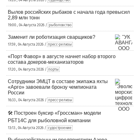
19:20 , 04 Августа 2026 /
судоходство
Вылов российских рыбаков с начала года превысил
2,89 млн тонн
19:00 , 04 Августа 2026 /
рыболовство
Заменит ли роботизация сварщиков?
17:59 , 04 Августа 2026 /
пресс-релизы
«Порт Фавор» в августе начнет набор второго
состава докеров-механизаторов
17:20 , 04 Августа 2026 /
порты
Сотрудники ЭМЦТ в составе экипажа яхты
«Арго» завоевали бронзу чемпионата
России
16:33 , 04 Августа 2026 /
пресс-релизы
🛠️ Построен буксир «Гроссман» модели
РБТ14С для рыболовной компании
13:13 , 04 Августа 2026 /
судостроение
Рыбохозяйственным предприятиям Азово-