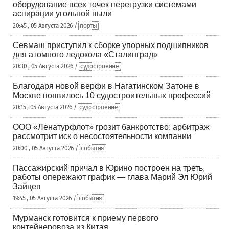
оборудование всех точек перегрузки системами
аспирации угольной пыли
20:45 , 05 Августа 2026 /
порты
Севмаш приступил к сборке упорных подшипников
для атомного ледокола «Сталинград»
20:30 , 05 Августа 2026 /
судостроение
Благодаря новой верфи в Нагатинском Затоне в
Москве появилось 10 судостроительных профессий
20:15 , 05 Августа 2026 /
судостроение
ООО «Ленатурфлот» грозит банкротство: арбитраж
рассмотрит иск о несостоятельности компании
20:00 , 05 Августа 2026 /
события
Пассажирский причал в Юрино построен на треть,
работы опережают график — глава Марий Эл Юрий
Зайцев
19:45 , 05 Августа 2026 /
события
Мурманск готовится к приему первого
контейнеровоза из Китая