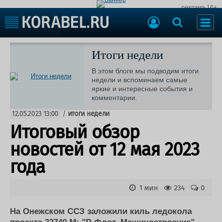
реклама 16+
Судостроение
Судоходство
Итоги недели
Судоремонт
События
В этом блоге мы подводим итоги
Пресс-релизы
недели и вспоминаем самые
Порты
яркие и интересные события и
Рыболовство
комментарии.
ВМФ
Образование
12.05.2023 13:00
/
итоги недели
Яхты и катера
Еще
Итоговый обзор
новостей от 12 мая 2023
Судостроение
Торговая площадка
Пульс
Доска объявлений
года
Новости
Продажа флота
Компании
Оборудование
1 мин
234
0
Репутация
Изделия
Работа
Материалы
На Онежском ССЗ заложили киль ледокола
Крюинг
Услуги