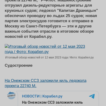
проекта 22740 М; "Р-Флот. Машиностроение"
Журнал
отгрузил дизель-редукторные агрегаты для
Реклама
круизных судов; ледокол "Капитан Драницын"
обеспечил проводку во льдах 25 судов; новая
партия электросудов готовится к отправке в
Конференции
Флот
Москву из Санкт-Петербурга — эти и другие
Выставки и семинары
Галерея флота
важные события отрасли в итоговом обзоре
Личности
Форум
новостей от Корабел.ру.
Словарь
Отзывы
Все службы
Итоговый обзор новостей от 12 мая 2023 года / Фото: Корабел.ру
Судостроение
На Онежском ССЗ заложили киль ледокола
проекта 22740 М.