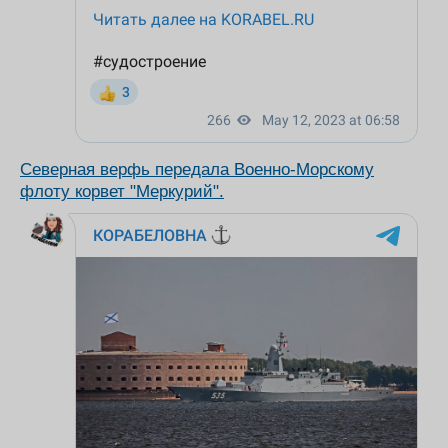
Северная верфь передала Военно-Морскому
флоту корвет "Меркурий".