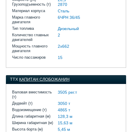
Грузоподъемность (т)
2870
Материал корпуса
Сталь
Марка главного
6ЧРН 36/45
двигателя
Тип топлива
Дизельный
Количество главных
2
двигателей
Мощность главного
2х662
двигателя
Число пассажиров
15
ТТХ
КАПИТАН СЛОБОЖАНИН
Валовая вместимость
3505 рег.т
(т)
Дедвейт (т)
3050 т
Водоизмещение (т)
4865 т
Длина габаритная (м)
128,3 м
Ширина габаритная (м)
15,63 м
Высота борта (м)
5,45 м