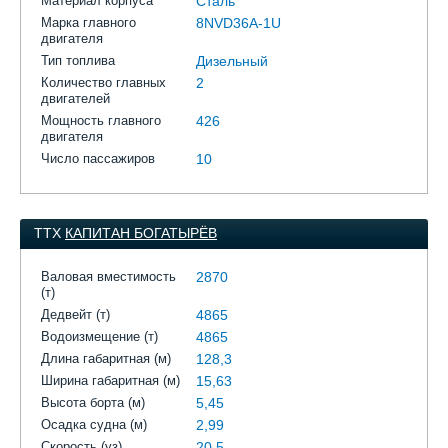
Материал корпуса
Сталь
Марка главного
8NVD36A-1U
двигателя
Тип топлива
Дизельный
Количество главных
2
двигателей
Мощность главного
426
двигателя
Число пассажиров
10
ТТХ
КАПИТАН БОГАТЫРЁВ
Валовая вместимость
2870
(т)
Дедвейт (т)
4865
Водоизмещение (т)
4865
Длина габаритная (м)
128,3
Ширина габаритная (м)
15,63
Высота борта (м)
5,45
Осадка судна (м)
2,99
Скорость (уз)
20,5