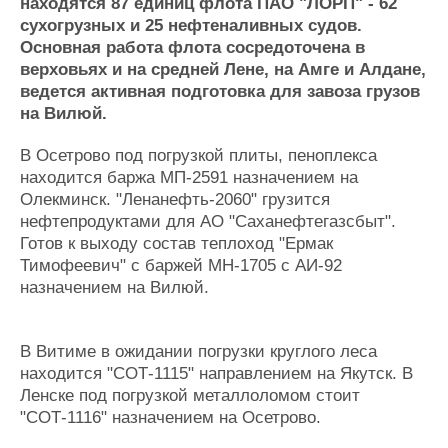
Новости
Продажа флота
находятся 87 единиц флота ПАО "ЛОРП" - 62
сухогрузных и 25 нефтеналивных судов.
Компании
Оборудование
Основная работа флота сосредоточена в
Репутация
Изделия
верховьях и на средней Лене, на Амге и Алдане,
Работа
Материалы
ведется активная подготовка для завоза грузов
Крюинг
Услуги
на Вилюй.
Журнал
Реклама
В Осетрово под погрузкой плиты, пеноплекса
находится баржа МП-2591 назначением на
Олекминск. "Ленанефть-2060" грузится
Конференции
Флот
нефтепродуктами для АО "Саханефтегазсбыт".
Выставки и семинары
Галерея флота
Готов к выходу состав теплоход "Ермак
Личности
Форум
Тимофеевич" с баржей МН-1705 с АИ-92
Словарь
Отзывы
назначением на Вилюй.
Все службы
В Витиме в ожидании погрузки круглого леса
находится "СОТ-1115" направлением на Якутск. В
Ленске под погрузкой металлоломом стоит
"СОТ-1116" назначением на Осетрово.