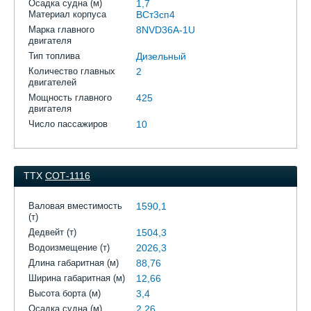
Осадка судна (м)
1,7
Материал корпуса
ВСт3сп4
Марка главного
8NVD36A-1U
двигателя
Тип топлива
Дизельный
Количество главных
2
двигателей
Мощность главного
425
двигателя
Число пассажиров
10
ТТХ
СОТ-1116
Валовая вместимость
1590,1
(т)
Дедвейт (т)
1504,3
Водоизмещение (т)
2026,3
Длина габаритная (м)
88,76
Ширина габаритная (м)
12,66
Высота борта (м)
3,4
Осадка судна (м)
2,26