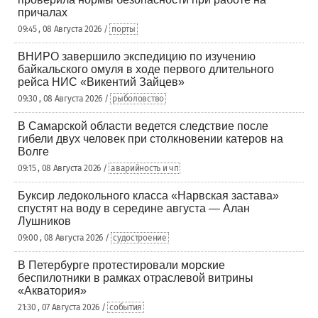
причалах
09:45 , 08 Августа 2026 /
порты
ВНИРО завершило экспедицию по изучению
байкальского омуля в ходе первого длительного
рейса НИС «Викентий Зайцев»
09:30 , 08 Августа 2026 /
рыболовство
В Самарской области ведется следствие после
гибели двух человек при столкновении катеров на
Волге
09:15 , 08 Августа 2026 /
аварийность и чп
Буксир ледокольного класса «Нарвская застава»
спустят на воду в середине августа — Алан
Лушников
09:00 , 08 Августа 2026 /
судостроение
В Петербурге протестировали морские
беспилотники в рамках отраслевой витрины
«Акватория»
21:30 , 07 Августа 2026 /
события