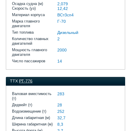
Осадка судна (м)
2,079
Скорость (уз)
12,42
Материал корпуса
ВСт3сп4
Марка главного
Г-70
двигателя
Тип топлива
Дизельный
Количество главных
2
двигателей
Мощность главного
2000
двигателя
Число пассажиров
14
ТТХ
РТ-776
Валовая вместимость
283
(т)
Дедвейт (т)
28
Водоизмещение (т)
252
Длина габаритная (м)
32,7
Ширина габаритная (м)
8,3
Высота борта (м)
2,7