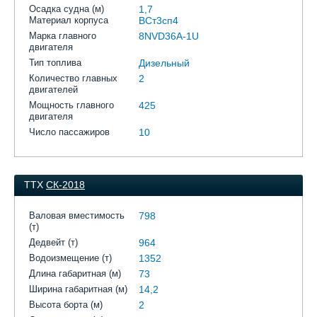
Осадка судна (м)
1,7
Материал корпуса
ВСт3сп4
Марка главного
8NVD36A-1U
двигателя
Тип топлива
Дизельный
Количество главных
2
двигателей
Мощность главного
425
двигателя
Число пассажиров
10
ТТХ
СК-2018
Валовая вместимость
798
(т)
Дедвейт (т)
964
Водоизмещение (т)
1352
Длина габаритная (м)
73
Ширина габаритная (м)
14,2
Высота борта (м)
2