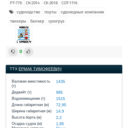
РТ-776
СК-2014
СК-2018
СОТ-1116
судоходство
порты
судоходные компании
танкеры
балкер
сухогруз
0
ТТХ
ЕРМАК ТИМОФЕЕВИЧ
Валовая вместимость
1435
(т)
Дедвейт (т)
985
Водоизмещение (т)
1515
Длина габаритная (м)
72,95
Ширина габаритная (м)
14,9
Высота борта (м)
2,2
Осадка судна (м)
1,85