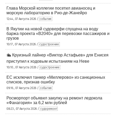
Глава Морской коллегии посетил авианосец и
морскую лабораторию в Рио-де-Жанейро
12:44 , 07 Августа 2026 /
события
В Якутии на новой судоверфи спущена на воду
баржа проекта «В2040» для перевозки пассажиров и
грузов
10:17 , 07 Августа 2026 /
судостроение
🛳️ Круизный лайнер «Виктор Астафьев» для Енисея
приступил к ходовым испытаниям на Неве
10:10 , 07 Августа 2026 /
судостроение
ЕС исключил танкер «Миллерово» из санкционных
списков, признав ошибку
09:16 , 07 Августа 2026 /
события
Росморпорт объявил закупку на ремонт ледокола
«Фанагория» за 6,2 млн рублей
08:23 , 07 Августа 2026 /
судоремонт