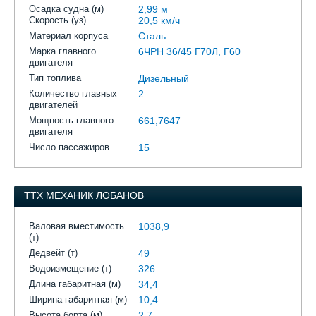
Осадка судна (м)
2,99 м
Скорость (уз)
20,5 км/ч
Материал корпуса
Сталь
Марка главного
6ЧРН 36/45 Г70Л, Г60
двигателя
Тип топлива
Дизельный
Количество главных
2
двигателей
Мощность главного
661,7647
двигателя
Число пассажиров
15
ТТХ
МЕХАНИК ЛОБАНОВ
Валовая вместимость
1038,9
(т)
Дедвейт (т)
49
Водоизмещение (т)
326
Длина габаритная (м)
34,4
Ширина габаритная (м)
10,4
Высота борта (м)
2,7