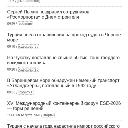
10:15 /
рыболовство
Сергей Пылин поздравил сотрудников
«Росморпорта» с Днем строителя
09:59 /
события
Турция ввела ограничения на проход судов в Черное
море
09:40 /
судоходство
На Чукотку доставлено свыше 50 тыс. тонн твердого
и жидкого топлива
09:20 /
судоходство
В Баренцевом море обнаружен немецкий транспорт
«Утландсхерн», потопленный в 1942 году
09:00 /
события
XVI Международный контейнерный форум ESE-2026
— горы решений!
17:43 , 08 Августа 2026 /
порты
Турция с начала года нарастила импорт российского