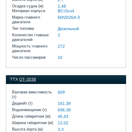
Осадка судна (м)
1,48
Материал корпуса
ВСт3сп4
Марка главного
6NVD26A-3
двигателя
Тип топлива
Дизельный
Количество главных
2
двигателей
Мощность главного
272
двигателя
Число пассажиров
10
ТТХ
ОТ-2038
Валовая вместимость
609
(т)
Дедвейт (т)
161,38
Водоизмещение (т)
696,38
Длина габаритная (м)
45,43
Ширина габаритная (м)
12,02
Высота борта (м)
3,3