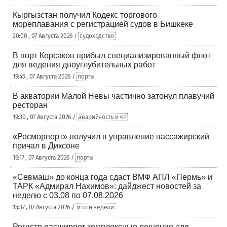
Кыргызстан получил Кодекс торгового
мореплавания с регистрацией судов в Бишкеке
20:00 , 07 Августа 2026 /
судоходство
В порт Корсаков прибыл специализированный флот
для ведения дноуглубительных работ
19:45 , 07 Августа 2026 /
порты
В акватории Малой Невы частично затонул плавучий
ресторан
19:30 , 07 Августа 2026 /
аварийность и чп
«Росморпорт» получил в управление пассажирский
причал в Диксоне
16:17 , 07 Августа 2026 /
порты
«Севмаш» до конца года сдаст ВМФ АПЛ «Пермь» и
ТАРК «Адмирал Нахимов»: дайджест новостей за
неделю с 03.08 по 07.08.2026
15:37 , 07 Августа 2026 /
итоги недели
Регистр расширяет комплексные решения для