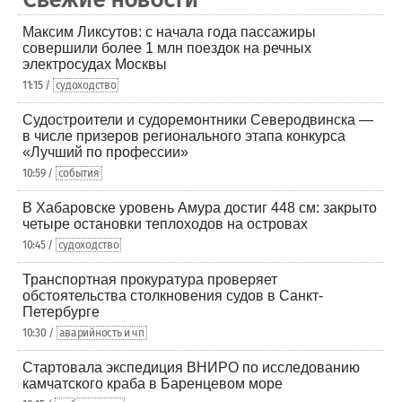
Максим Ликсутов: с начала года пассажиры
совершили более 1 млн поездок на речных
электросудах Москвы
11:15 /
судоходство
Судостроители и судоремонтники Северодвинска —
в числе призеров регионального этапа конкурса
«Лучший по профессии»
10:59 /
события
В Хабаровске уровень Амура достиг 448 см: закрыто
четыре остановки теплоходов на островах
10:45 /
судоходство
Транспортная прокуратура проверяет
обстоятельства столкновения судов в Санкт-
Петербурге
10:30 /
аварийность и чп
Стартовала экспедиция ВНИРО по исследованию
камчатского краба в Баренцевом море