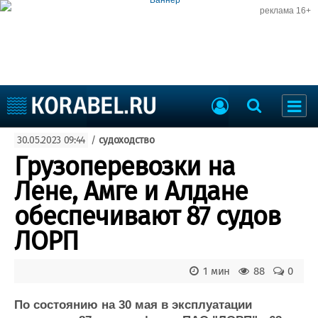
реклама 16+
Судостроение
30.05.2023 09:44
/
судоходство
Судоходство
Судоремонт
Грузоперевозки на
События
Пресс-релизы
Лене, Амге и Алдане
Порты
Рыболовство
обеспечивают 87 судов
ВМФ
Образование
ЛОРП
Яхты и катера
Еще
1 мин
88
0
Судостроение
Торговая площадка
Пульс
Доска объявлений
По состоянию на 30 мая в эксплуатации