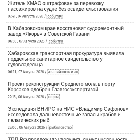
Житель ХМАО оштрафован за перевозку
пассажиров на судне без освидетельствования
07:41 , 07 Августа 2026 /
события
В Хабаровском крае восстановят судоремонтный
завод «Якорь» в Советской Гавани
06:50 , 07 Августа 2026 /
события
Хабаровская транспортная прокуратура выявила
поддельное санитарное свидетельство у
судовладельца
06:21 , 07 Августа 2026 /
аварийность и чп
Проект реконструкции Среднего мола в порту
Корсаков одобрен Главгосэкспертизой
22:15 , 06 Августа 2026 /
порты
Экспедиция ВНИРО на НИС «Владимир Сафонов»
исследовала дальневосточные запасы крабов и
пелагических рыб
22:00 , 06 Августа 2026 /
рыболовство
ТПП РФ предложила увеличить лимит численности