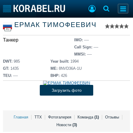
Список судов
ЕРМАК ТИМОФЕЕВИЧ
Тип судна
Добавить судно
RU
Добавить проект
Танкер
Последние 100
IMO:
----
Call Sign:
----
Судостроение
Торговая площадка
MMSI:
----
Пульс
Доска объявлений
DWT:
985
Year built:
1994
Новости
Продажа флота
GT:
1435
ME:
8NVD36A-1U
Компании
Оборудование
TEU:
----
BHP:
426
Репутация
Изделия
Работа
Материалы
Загрузить фото
Крюинг
Услуги
Журнал
Реклама
Главная
ТТХ
Фотогалерея
Команда
(1)
Отзывы
Новости
(3)
Конференции
Флот