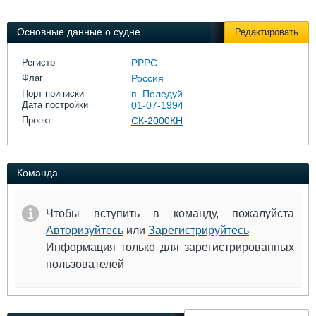
Выставки и семинары
Галерея флота
Личности
Форум
Основные данные о судне
Редактировать
Словарь
Отзывы
Все службы
Регистр
РРРС
Флаг
Россия
Порт приписки
п. Пеледуй
Дата постройки
01-07-1994
Проект
СК-2000КН
Команда
Чтобы вступить в команду, пожалуйста
Авторизуйтесь
или
Зарегистрируйтесь
Информация только для зарегистрированных
пользователей