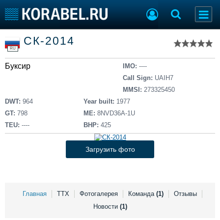
Список судов
СК-2014
Тип судна
Добавить судно
RU
Добавить проект
Буксир
Последние 100
IMO:
----
Call Sign:
UAIH7
Судостроение
Торговая площадка
MMSI:
273325450
Пульс
Доска объявлений
DWT:
964
Year built:
1977
Новости
Продажа флота
GT:
798
ME:
8NVD36A-1U
Компании
Оборудование
TEU:
----
BHP:
425
Репутация
Изделия
Работа
Материалы
Загрузить фото
Крюинг
Услуги
Журнал
Реклама
Главная
ТТХ
Фотогалерея
Команда
(1)
Отзывы
Новости
(1)
Конференции
Флот