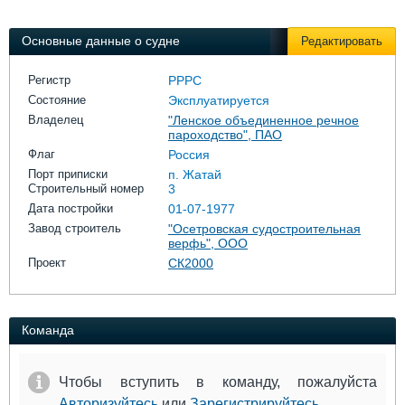
Выставки и семинары
Галерея флота
Личности
Форум
Основные данные о судне
Редактировать
Словарь
Отзывы
Все службы
Регистр
РРРС
Состояние
Эксплуатируется
Владелец
"Ленское объединенное речное
пароходство", ПАО
Флаг
Россия
Порт приписки
п. Жатай
Строительный номер
3
Дата постройки
01-07-1977
Завод строитель
"Осетровская судостроительная
верфь", ООО
Проект
СК2000
Команда
Чтобы вступить в команду, пожалуйста
Авторизуйтесь
или
Зарегистрируйтесь