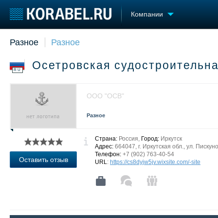
Компании
Разное
Разное
Судостроение
Торговая площадка
Конфере
Пульс
Доска объявлений
Выставк
Осетровская судостроительн
Новости
Продажа флота
Личност
RU
Компании
Оборудование
Словарь
Репутация
Изделия
ООО "ОСВ"
Работа
Материалы
Крюинг
Услуги
Разное
Журнал
Реклама
Страна:
Россия,
Город:
Иркутск
Адрес:
664047, г. Иркутская обл., ул. Пискуно
Телефон:
+7 (902) 763-40-54
Оставить отзыв
URL
:
https://cs8dyjw5jv.wixsite.com/-site