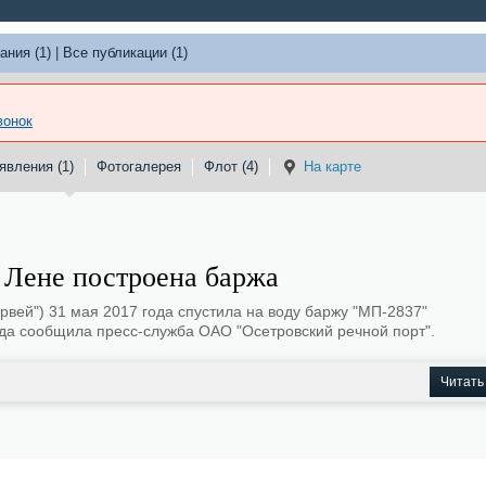
ания (1)
|
Все публикации (1)
вонок
явления (1)
Фотогалерея
Флот (4)
На карте
й Лене построена баржа
рвей") 31 мая 2017 года спустила на воду баржу "МП-2837"
ода сообщила пресс-служба ОАО "Осетровский речной порт".
Читать