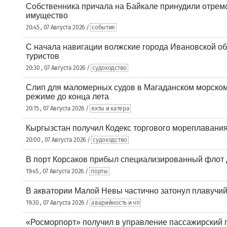
Собственника причала на Байкале принудили отрем
имущество
20:45 , 07 Августа 2026 /
события
С начала навигации волжские города Ивановской об
туристов
20:30 , 07 Августа 2026 /
судоходство
Слип для маломерных судов в Магаданском морском 
режиме до конца лета
20:15 , 07 Августа 2026 /
яхты и катера
Кыргызстан получил Кодекс торгового мореплавания
20:00 , 07 Августа 2026 /
судоходство
В порт Корсаков прибыл специализированный флот 
19:45 , 07 Августа 2026 /
порты
В акватории Малой Невы частично затонул плавучий
19:30 , 07 Августа 2026 /
аварийность и чп
«Росморпорт» получил в управление пассажирский 