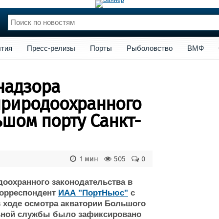
сс-релизы
Порты
Рыболовство
ВМФ
Образование
Яхт
тия
Пресс-релизы
Порты
Рыболовство
ВМФ
нции
Флот
и и семинары
Галерея флота
надзора
и
Форум
Отзывы
природоохранного
Все службы
ьшом порту Санкт-
1 мин
505
0
оохранного законодательства в
корреспондент
ИАА "ПортНьюс"
с
в ходе осмотра акватории Большого
льной службы было зафиксировано