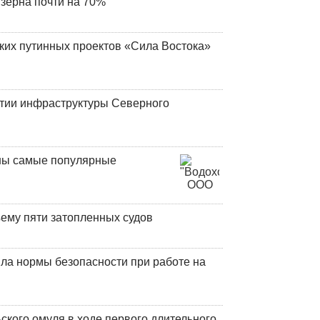
 зерна почти на 70%
ских путинных проектов «Сила Востока»
итии инфраструктуры Северного
аны самые популярные
ъему пяти затопленных судов
ла нормы безопасности при работе на
кого омуля в ходе первого длительного