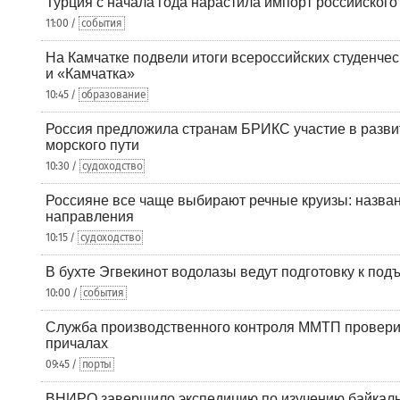
Турция с начала года нарастила импорт российского
11:00 /
события
На Камчатке подвели итоги всероссийских студенче
и «Камчатка»
10:45 /
образование
Россия предложила странам БРИКС участие в разв
морского пути
10:30 /
судоходство
Россияне все чаще выбирают речные круизы: назв
направления
10:15 /
судоходство
В бухте Эгвекинот водолазы ведут подготовку к под
10:00 /
события
Служба производственного контроля ММТП провери
причалах
09:45 /
порты
ВНИРО завершило экспедицию по изучению байкальс