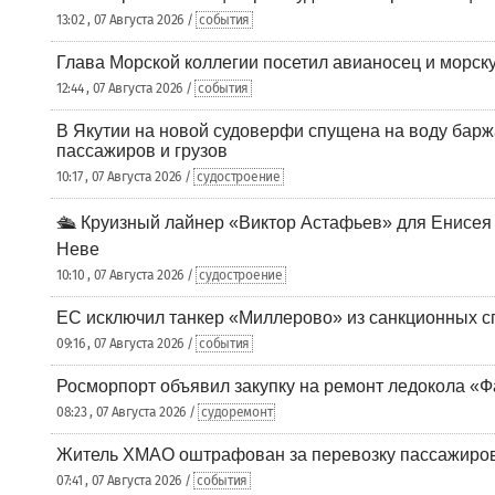
13:02 , 07 Августа 2026 /
события
Глава Морской коллегии посетил авианосец и морс
12:44 , 07 Августа 2026 /
события
В Якутии на новой судоверфи спущена на воду барж
пассажиров и грузов
10:17 , 07 Августа 2026 /
судостроение
🛳️ Круизный лайнер «Виктор Астафьев» для Енисея
Неве
10:10 , 07 Августа 2026 /
судостроение
ЕС исключил танкер «Миллерово» из санкционных с
09:16 , 07 Августа 2026 /
события
Росморпорт объявил закупку на ремонт ледокола «Ф
08:23 , 07 Августа 2026 /
судоремонт
Житель ХМАО оштрафован за перевозку пассажиров 
07:41 , 07 Августа 2026 /
события