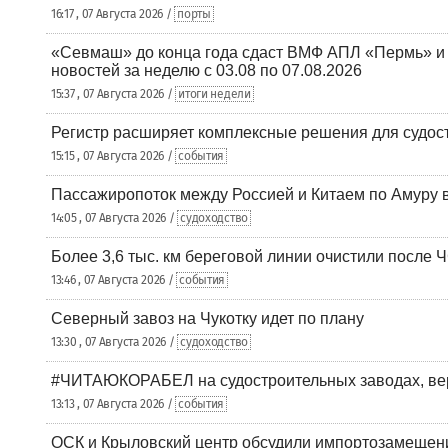
16:17 , 07 Августа 2026 /
порты
«Севмаш» до конца года сдаст ВМФ АПЛ «Пермь» и
новостей за неделю с 03.08 по 07.08.2026
15:37 , 07 Августа 2026 /
итоги недели
Регистр расширяет комплексные решения для судо
15:15 , 07 Августа 2026 /
события
Пассажиропоток между Россией и Китаем по Амуру 
14:05 , 07 Августа 2026 /
судоходство
Более 3,6 тыс. км береговой линии очистили после 
13:46 , 07 Августа 2026 /
события
Северный завоз на Чукотку идет по плану
13:30 , 07 Августа 2026 /
судоходство
#ЧИТАЮКОРАБЕЛ на судостроительных заводах, вер
13:13 , 07 Августа 2026 /
события
ОСК и Крыловский центр обсудили импортозамещен