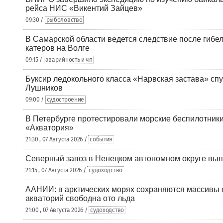
рейса НИС «Викентий Зайцев»
09:30 /
рыболовство
В Самарской области ведется следствие после гибел
катеров на Волге
09:15 /
аварийность и чп
Буксир ледокольного класса «Нарвская застава» спу
Лушников
09:00 /
судостроение
В Петербурге протестировали морские беспилотники
«Акватория»
21:30 , 07 Августа 2026 /
события
Северный завоз в Ненецком автономном округе вып
21:15 , 07 Августа 2026 /
судоходство
ААНИИ: в арктических морях сохраняются массивы с
акваторий свободна ото льда
21:00 , 07 Августа 2026 /
судоходство