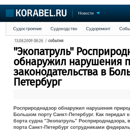
Новости
Судостроение
Судоходство
Судоремонт
События
Пре
Судостроение
Судоходство
Судоремонт
Собы
Судостроение
Торговая площадка
Конфере
13.08.2009 08:26
/
события
Пульс
Доска объявлений
Выставк
"Экопатруль" Росприрод
Новости
Продажа флота
Личност
Компании
Оборудование
Словарь
обнаружил нарушения 
Репутация
Изделия
законодательства в Бол
Работа
Материалы
Крюинг
Петербург
Услуги
Журнал
Реклама
Росприроднадзор обнаружил нарушения природ
Большом порту Санкт-Петербург. Как передал 
борта судна "Экопатруль" Росприроднадзора, 
порта Санкт-Петербург сотрудниками федера