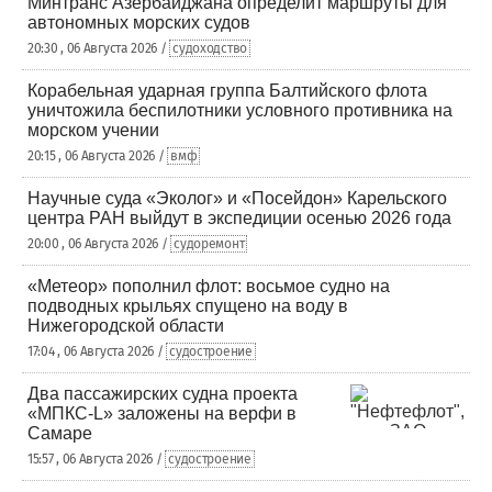
Минтранс Азербайджана определит маршруты для
автономных морских судов
20:30 , 06 Августа 2026 /
судоходство
Корабельная ударная группа Балтийского флота
уничтожила беспилотники условного противника на
морском учении
20:15 , 06 Августа 2026 /
вмф
Научные суда «Эколог» и «Посейдон» Карельского
центра РАН выйдут в экспедиции осенью 2026 года
20:00 , 06 Августа 2026 /
судоремонт
«Метеор» пополнил флот: восьмое судно на
подводных крыльях спущено на воду в
Нижегородской области
17:04 , 06 Августа 2026 /
судостроение
Два пассажирских судна проекта
«МПКС-L» заложены на верфи в
Самаре
15:57 , 06 Августа 2026 /
судостроение