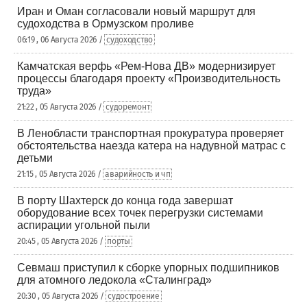
Иран и Оман согласовали новый маршрут для
судоходства в Ормузском проливе
06:19 , 06 Августа 2026 /
судоходство
Камчатская верфь «Рем-Нова ДВ» модернизирует
процессы благодаря проекту «Производительность
труда»
21:22 , 05 Августа 2026 /
судоремонт
В Ленобласти транспортная прокуратура проверяет
обстоятельства наезда катера на надувной матрас с
детьми
21:15 , 05 Августа 2026 /
аварийность и чп
В порту Шахтерск до конца года завершат
оборудование всех точек перегрузки системами
аспирации угольной пыли
20:45 , 05 Августа 2026 /
порты
Севмаш приступил к сборке упорных подшипников
для атомного ледокола «Сталинград»
20:30 , 05 Августа 2026 /
судостроение