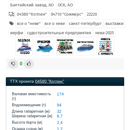
Балтийский завод, АО
ОСК, АО
04580 "Котлин"
04710 "Соммерс"
22220
все о "неве"
все о неве
санкт-петербург
выставки
верфи
судостроительные предприятия
нева-2025
0
ТТХ проекта
04580 "Котлин"
Валовая вместимость
174
(т)
Водоизмещение (т)
94
Длина габаритная (м)
32
Ширина габаритная (м)
8,7
Высота борта (м)
2,4
Осадка судна (м)
1,2