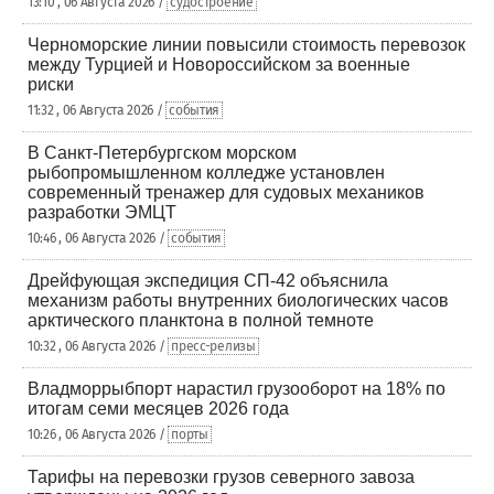
13:10 , 06 Августа 2026 /
судостроение
Черноморские линии повысили стоимость перевозок
между Турцией и Новороссийском за военные
риски
11:32 , 06 Августа 2026 /
события
В Санкт-Петербургском морском
рыбопромышленном колледже установлен
современный тренажер для судовых механиков
разработки ЭМЦТ
10:46 , 06 Августа 2026 /
события
Дрейфующая экспедиция СП-42 объяснила
механизм работы внутренних биологических часов
арктического планктона в полной темноте
10:32 , 06 Августа 2026 /
пресс-релизы
Владморрыбпорт нарастил грузооборот на 18% по
итогам семи месяцев 2026 года
10:26 , 06 Августа 2026 /
порты
Тарифы на перевозки грузов северного завоза