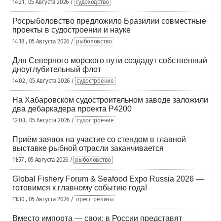
14:21 , 05 Августа 2026 /
судоходство
Росрыболовство предложило Бразилии совместные
проекты в судостроении и науке
14:18 , 05 Августа 2026 /
рыболовство
Для Северного морского пути создадут собственный
дноуглубительный флот
14:02 , 05 Августа 2026 /
судостроение
На Хабаровском судостроительном заводе заложили
два дебаркадера проекта Р4200
12:03 , 05 Августа 2026 /
судостроение
Приём заявок на участие со стендом в главной
выставке рыбной отрасли заканчивается
11:57 , 05 Августа 2026 /
рыболовство
Global Fishery Forum & Seafood Expo Russia 2026 —
готовимся к главному событию года!
11:30 , 05 Августа 2026 /
пресс-релизы
Вместо импорта — свои: в России представят