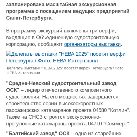
запланирована масштабная экскурсионная
Журнал
программа с посещением ведущих предприятий
Реклама
Санкт-Петербурга.
В программу экскурсий включены три верфи,
Конференции
Флот
входящие в Объединенную судостроительную
Выставки и семинары
Галерея флота
корпорацию, сообщают
организаторы выставки
.
Личности
Форум
Словарь
Отзывы
Все службы
Делегаты выставки "НЕВА 2025" посетят верфи Петербурга / Фото:
НЕВА Интернэшнл
"Средне-Невский судостроительный завод
ОСК" –
лидер отечественного композитного
судостроения. На его мощностях завершается
строительство серии высокоскоростных
пассажирских катамаранов проекта 04580 "Котлин".
Также на СНСЗ строятся экскурсионно-
прогулочные катамараны проекта 04710 "Соммерс".
"Балтийский завод" ОСК
– одно из старейших