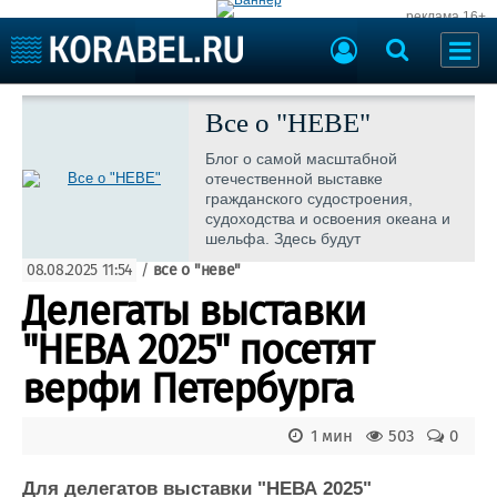
реклама 16+
Судостроение
Судоходство
Все о "НЕВЕ"
Судоремонт
События
Блог о самой масштабной
Пресс-релизы
отечественной выставке
Порты
гражданского судостроения,
Рыболовство
судоходства и освоения океана и
ВМФ
шельфа. Здесь будут
Образование
публиковаться актуальная
Яхты и катера
08.08.2025 11:54
/
все о "неве"
информация и новости о событии.
Еще
Делегаты выставки
Судостроение
Торговая площадка
"НЕВА 2025" посетят
Пульс
Доска объявлений
верфи Петербурга
Новости
Продажа флота
Компании
Оборудование
Репутация
Изделия
1 мин
503
0
Работа
Материалы
Для делегатов выставки "НЕВА 2025"
Крюинг
Услуги