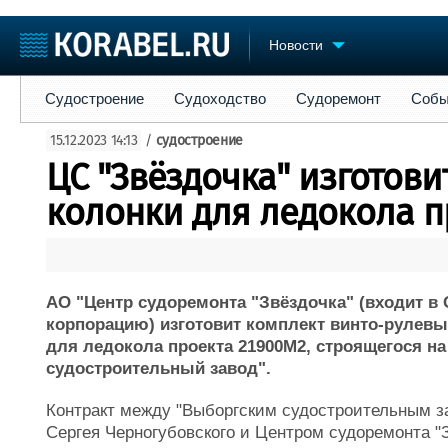
Новости
Судостроение
Судоходство
Судоремонт
События
Пре
Судостроение
Судоходство
Судоремонт
Собы
Судостроение
Торговая площадка
Конфере
15.12.2023 14:13
/
судостроение
Пульс
Доска объявлений
Выставк
ЦС "Звёздочка" изготов
Новости
Продажа флота
Личност
Компании
Оборудование
Словарь
колонки для ледокола п
Репутация
Изделия
Работа
Материалы
Крюинг
Услуги
Журнал
АО "Центр судоремонта "Звёздочка" (входит 
Реклама
корпорацию) изготовит комплект винто-рулев
для ледокола проекта 21900М2, строящегося н
судостроительный завод".
Контракт между "Выборгским судостроительным за
Сергея Черногубовского и Центром судоремонта "