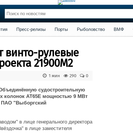
сс-релизы
Порты
Рыболовство
ВМФ
Образование
Яхт
тия
Пресс-релизы
Порты
Рыболовство
ВМФ
нции
Флот
и и семинары
Галерея флота
ит винто-рулевые
и
Форум
Отзывы
роекта 21900М2
Все службы
1 мин
290
0
в Объединённую судостроительную
ых колонок AT65E мощностью 9 МВт
а ПАО "Выборгский
водом" в лице генерального директора
Звёздочка" в лице заместителя