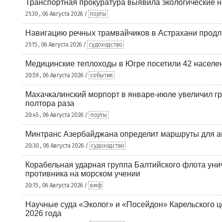
Транспортная прокуратура выявила экологические 
21:30 , 06 Августа 2026 /
порты
Навигацию речных трамвайчиков в Астрахани продл
21:15 , 06 Августа 2026 /
судоходство
Медицинские теплоходы в Югре посетили 42 населен
20:59 , 06 Августа 2026 /
события
Махачкалинский морпорт в январе-июле увеличил гр
полтора раза
20:45 , 06 Августа 2026 /
порты
Минтранс Азербайджана определит маршруты для а
20:30 , 06 Августа 2026 /
судоходство
Корабельная ударная группа Балтийского флота уни
противника на морском учении
20:15 , 06 Августа 2026 /
вмф
Научные суда «Эколог» и «Посейдон» Карельского 
2026 года