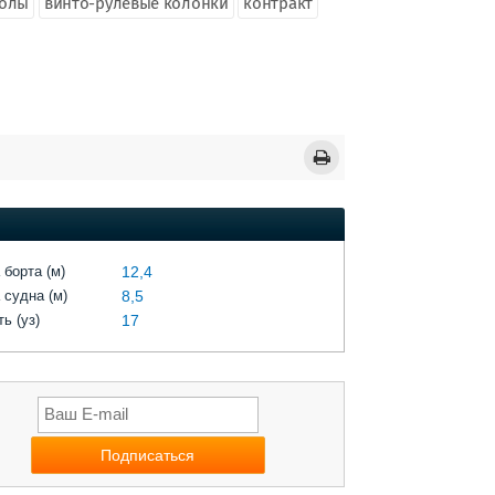
колы
винто-рулевые колонки
контракт
 борта (м)
12,4
 судна (м)
8,5
ь (уз)
17