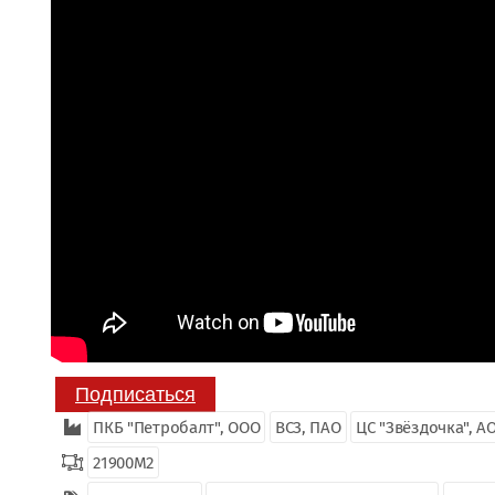
Подписаться
ПКБ "Петробалт", ООО
ВСЗ, ПАО
ЦС "Звёздочка", А
21900М2