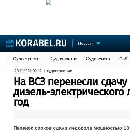
Новости
Судостроение
Судоходство
Судоремонт
События
Пре
Судостроение
Судоходство
Судоремонт
Собы
Судостроение
Торговая площадка
Конфере
20.11.2023 09:42
/
судостроение
Пульс
Доска объявлений
Выставк
На ВСЗ перенесли сдачу
Новости
Продажа флота
Личност
Компании
Оборудование
Словарь
дизель-электрического 
Репутация
Изделия
год
Работа
Материалы
Крюинг
Услуги
Журнал
Реклама
Перенос сроков сдачи ледокола мощностью 18