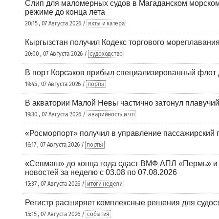
Слип для маломерных судов в Магаданском морском 
режиме до конца лета
20:15 , 07 Августа 2026 /
яхты и катера
Кыргызстан получил Кодекс торгового мореплавания
20:00 , 07 Августа 2026 /
судоходство
В порт Корсаков прибыл специализированный флот 
19:45 , 07 Августа 2026 /
порты
В акватории Малой Невы частично затонул плавучий
19:30 , 07 Августа 2026 /
аварийность и чп
«Росморпорт» получил в управление пассажирский 
16:17 , 07 Августа 2026 /
порты
«Севмаш» до конца года сдаст ВМФ АПЛ «Пермь» и
новостей за неделю с 03.08 по 07.08.2026
15:37 , 07 Августа 2026 /
итоги недели
Регистр расширяет комплексные решения для судо
15:15 , 07 Августа 2026 /
события