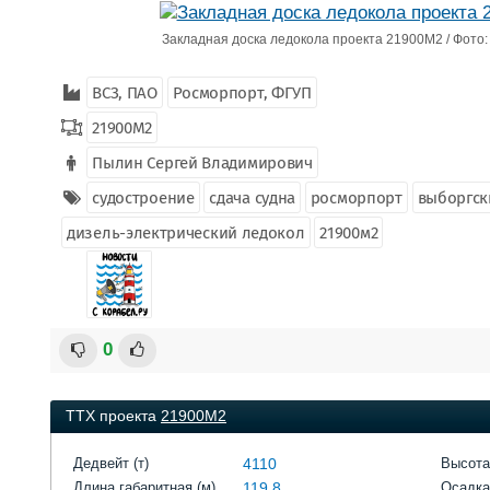
Закладная доска ледокола проекта 21900М2 / Фото:
ВСЗ, ПАО
Росморпорт, ФГУП
21900М2
Пылин Сергей Владимирович
судостроение
сдача судна
росморпорт
выборгск
дизель-электрический ледокол
21900м2
0
ТТХ проекта
21900М2
Дедвейт (т)
4110
Высота
Длина габаритная (м)
119,8
Осадка