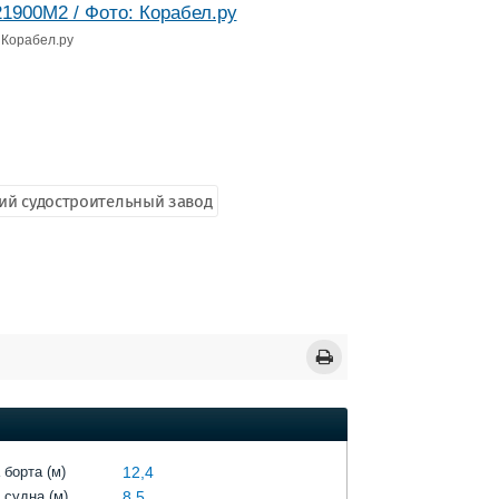
 Корабел.ру
ий судостроительный завод
 борта (м)
12,4
 судна (м)
8,5