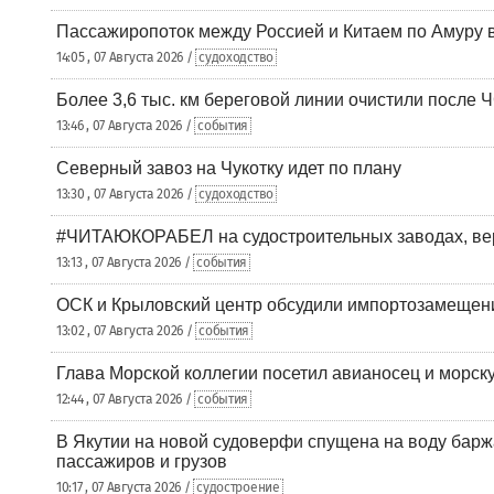
Пассажиропоток между Россией и Китаем по Амуру 
14:05 , 07 Августа 2026 /
судоходство
Более 3,6 тыс. км береговой линии очистили после 
13:46 , 07 Августа 2026 /
события
Северный завоз на Чукотку идет по плану
13:30 , 07 Августа 2026 /
судоходство
#ЧИТАЮКОРАБЕЛ на судостроительных заводах, вер
13:13 , 07 Августа 2026 /
события
ОСК и Крыловский центр обсудили импортозамещен
13:02 , 07 Августа 2026 /
события
Глава Морской коллегии посетил авианосец и морс
12:44 , 07 Августа 2026 /
события
В Якутии на новой судоверфи спущена на воду барж
пассажиров и грузов
10:17 , 07 Августа 2026 /
судостроение