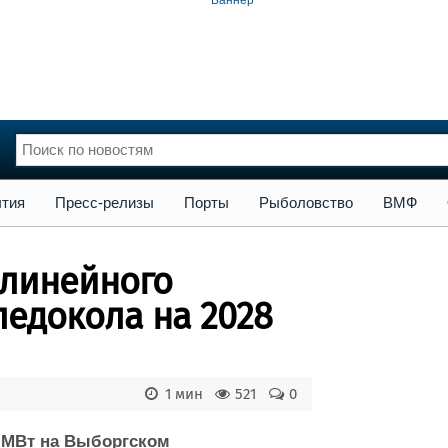
сс-релизы
Порты
Рыболовство
ВМФ
Образование
Яхт
тия
Пресс-релизы
Порты
Рыболовство
ВМФ
нции
Флот
и и семинары
Галерея флота
 линейного
и
Форум
Отзывы
ледокола на 2028
Все службы
1 мин
521
0
 МВт на Выборгском