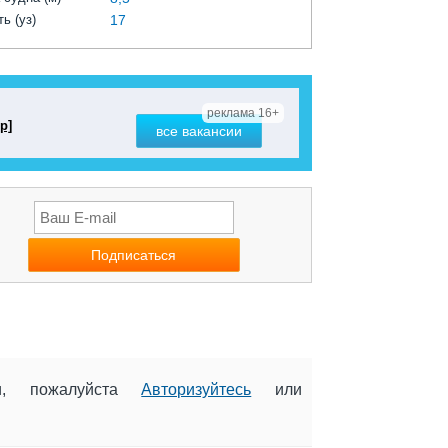
ь (уз)
17
реклама 16+
р]
все вакансии
ии, пожалуйста
Авторизуйтесь
или