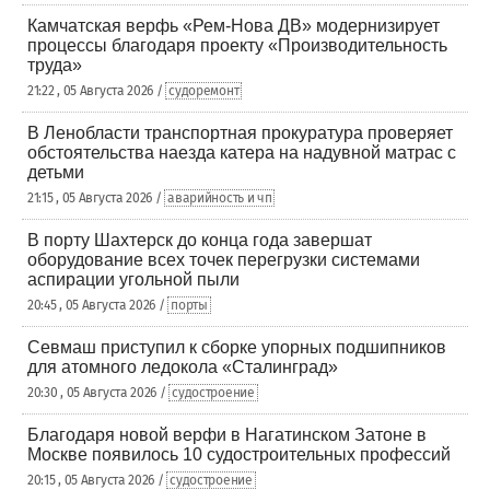
Камчатская верфь «Рем-Нова ДВ» модернизирует
процессы благодаря проекту «Производительность
труда»
21:22 , 05 Августа 2026 /
судоремонт
В Ленобласти транспортная прокуратура проверяет
обстоятельства наезда катера на надувной матрас с
детьми
21:15 , 05 Августа 2026 /
аварийность и чп
В порту Шахтерск до конца года завершат
оборудование всех точек перегрузки системами
аспирации угольной пыли
20:45 , 05 Августа 2026 /
порты
Севмаш приступил к сборке упорных подшипников
для атомного ледокола «Сталинград»
20:30 , 05 Августа 2026 /
судостроение
Благодаря новой верфи в Нагатинском Затоне в
Москве появилось 10 судостроительных профессий
20:15 , 05 Августа 2026 /
судостроение