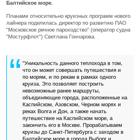
Балтийское море.
Журнал
Реклама
Планами относительно круизных программ нового
лайнера поделилась директор по развитию ПАО
"Московское речное пароходство" (оператор судна
Конференции
Флот
"Мостурфлот") Светлана Гончарова.
Выставки и семинары
Галерея флота
Личности
Форум
Словарь
Отзывы
Все службы
"Уникальность данного теплохода в том,
что он может совершать путешествия и
по морям, и по рекам в рамках одного
круиза. Это позволяет построить
невозможные ранее маршруты,
объединяющие города, расположенные на
Каспийском, Азовском, Черном морях и
реках Волга и Дон, а также начать
путешествие на Каспийском море, а
закончить его в Москве. Прорабатываем
круизы до Санкт-Петербурга с заходом в
Балтийское море в города Выборг и