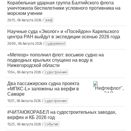
Корабельная ударная группа Балтийского флота
уничтожила беспилотники условного противника на
морском учении
20:15 , 06 Августа 2026 /
вмф
Научные суда «Эколог» и «Посейдон» Карельского
центра РАН выйдут в экспедиции осенью 2026 года
20:00 , 06 Августа 2026 /
судоремонт
«Метеор» пополнил флот: восьмое судно на
подводных крыльях спущено на воду в
Нижегородской области
17:04 , 06 Августа 2026 /
судостроение
Два пассажирских судна проекта
«МПКС-L» заложены на верфи в
Самаре
15:57 , 06 Августа 2026 /
судостроение
#ЧИТАЮКОРАБЕЛ на судостроительных заводах,
верфях и КБ 2026 год
15:25 , 06 Августа 2026 /
события