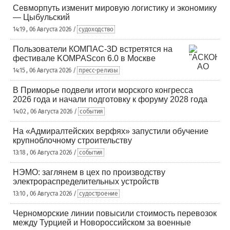
Севморпуть изменит мировую логистику и экономику
— Цыбульский
14:19 , 06 Августа 2026 /
судоходство
Пользователи КОМПАС-3D встретятся на
фестивале KOMPAScon 6.0 в Москве
14:15 , 06 Августа 2026 /
пресс-релизы
В Приморье подвели итоги морского конгресса
2026 года и начали подготовку к форуму 2028 года
14:02 , 06 Августа 2026 /
события
На «Адмиралтейских верфях» запустили обучение
крупноблочному строительству
13:18 , 06 Августа 2026 /
события
НЭМО: заглянем в цех по производству
электрораспределительных устройств
13:10 , 06 Августа 2026 /
судостроение
Черноморские линии повысили стоимость перевозок
между Турцией и Новороссийском за военные