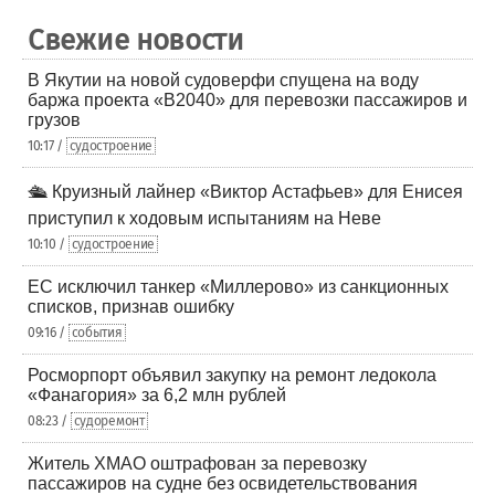
Свежие новости
В Якутии на новой судоверфи спущена на воду
баржа проекта «В2040» для перевозки пассажиров и
грузов
10:17 /
судостроение
🛳️ Круизный лайнер «Виктор Астафьев» для Енисея
приступил к ходовым испытаниям на Неве
10:10 /
судостроение
ЕС исключил танкер «Миллерово» из санкционных
списков, признав ошибку
09:16 /
события
Росморпорт объявил закупку на ремонт ледокола
«Фанагория» за 6,2 млн рублей
08:23 /
судоремонт
Житель ХМАО оштрафован за перевозку
пассажиров на судне без освидетельствования