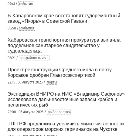
07:41 /
события
В Хабаровском крае восстановят судоремонтный
завод «Якорь» в Советской Гавани
06:50 /
события
Хабаровская транспортная прокуратура выявила
поддельное санитарное свидетельство у
судовладельца
06:21 /
аварийность и чп
Проект реконструкции Среднего мола в порту
Корсаков одобрен Главгосэкспертизой
22:15 , 06 Августа 2026 /
порты
Экспедиция ВНИРО на НИС «Владимир Сафонов»
исследовала дальневосточные запасы крабов и
пелагических рыб
22:00 , 06 Августа 2026 /
рыболовство
ТПП РФ предложила увеличить лимит численности
для операторов морских терминалов на Чукотке