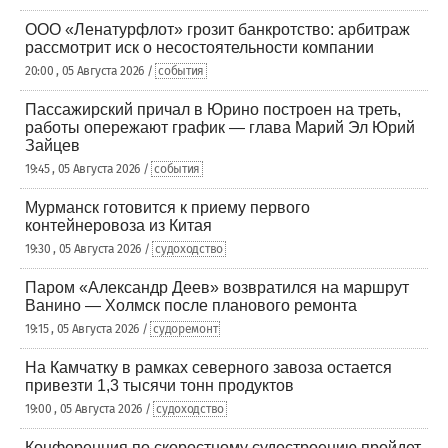
ООО «Ленатурфлот» грозит банкротство: арбитраж
рассмотрит иск о несостоятельности компании
20:00 , 05 Августа 2026 /
события
Пассажирский причал в Юрино построен на треть,
работы опережают график — глава Марий Эл Юрий
Зайцев
19:45 , 05 Августа 2026 /
события
Мурманск готовится к приему первого
контейнеровоза из Китая
19:30 , 05 Августа 2026 /
судоходство
Паром «Александр Деев» возвратился на маршрут
Ванино — Холмск после планового ремонта
19:15 , 05 Августа 2026 /
судоремонт
На Камчатку в рамках северного завоза остается
привезти 1,3 тысячи тонн продуктов
19:00 , 05 Августа 2026 /
судоходство
Конференция по скоростному судостроению пройдет