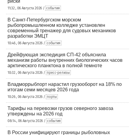
риски
11:32 , 06 Августа 2026 /
события
В Санкт-Петербургском морском
рыбопромышленном колледже установлен
современный тренажер для судовых механиков
разработки ЭМЦТ
10:46 , 06 Августа 2026 /
события
Дрейфующая экспедиция СП-42 объяснила
механизм работы внутренних биологических часов
арктического планктона в полной темноте
10:32 , 06 Августа 2026 /
пресс-релизы
Владморрыбпорт нарастил грузооборот на 18% по
итогам семи месяцев 2026 года
10:26 , 06 Августа 2026 /
порты
Тарифы на перевозки грузов северного завоза
утверждены на 2026 год
08:14 , 06 Августа 2026 /
события
В России унифицируют границы рыболовных