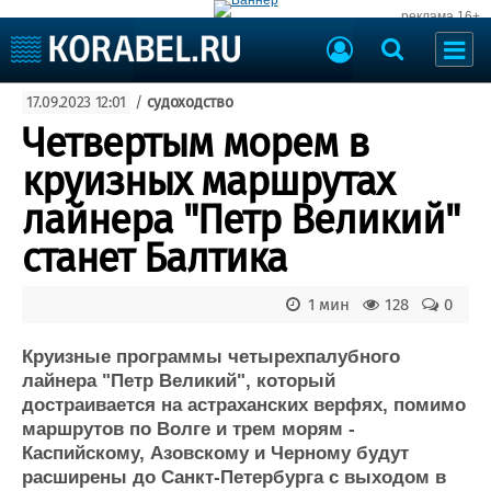
реклама 16+
Судостроение
17.09.2023 12:01
/
судоходство
Судоходство
Судоремонт
Четвертым морем в
События
Пресс-релизы
круизных маршрутах
Порты
Рыболовство
лайнера "Петр Великий"
ВМФ
Образование
станет Балтика
Яхты и катера
Еще
1 мин
128
0
Судостроение
Торговая площадка
Пульс
Доска объявлений
Круизные программы четырехпалубного
Новости
Продажа флота
лайнера "Петр Великий", который
достраивается на астраханских верфях, помимо
Компании
Оборудование
маршрутов по Волге и трем морям -
Репутация
Изделия
Каспийскому, Азовскому и Черному будут
Работа
Материалы
расширены до Санкт-Петербурга с выходом в
Крюинг
Услуги