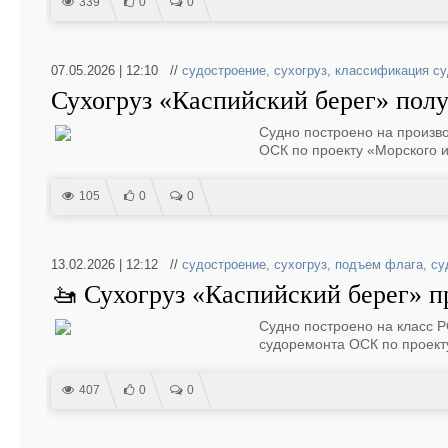
339
0
0
07.05.2026 | 12:10 //
судостроение
,
сухогруз
,
классификация су
Сухогруз «Каспийский берег» полу
Судно построено на произв
ОСК по проекту «Морского 
105
0
0
13.02.2026 | 12:12 //
судостроение
,
сухогруз
,
подъем флага
,
су
🚤 Сухогруз «Каспийский берег» п
Судно построено на класс 
судоремонта ОСК по проект
407
0
0