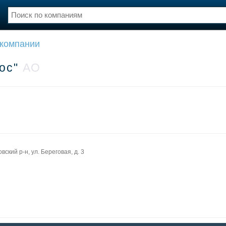
 компании
нции
Флот
и и семинары
Галерея флота
тос"
АО
и
Форум
Отзывы
Все службы
ский р-н, ул. Береговая, д. 3