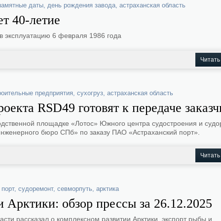
памятные даты
,
день рождения завода
,
астраханская область
т 40-летие
в эксплуатацию 6 февраля 1986 года
Читать
роительные предприятия
,
сухогруз
,
астраханская область
роекта RSD49 готовят к передаче заказч
одственной площадке «Лотос» Южного центра судостроения и суд
инженерного бюро СПб» по заказу ПАО «Астраханский порт».
Читать
,
порт
,
судоремонт
,
севморпуть
,
арктика
 Арктики: обзор прессы за 26.12.2025
сти рассказал о комплексном развитии Арктики, экспорт рыбы и