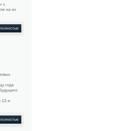
» с
ли на их
 полностью
новых
цу года
 будущего
 12-е
 полностью