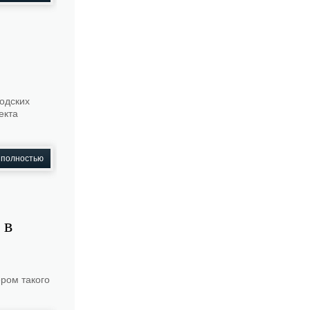
одских
екта
 полностью
 в
ром такого