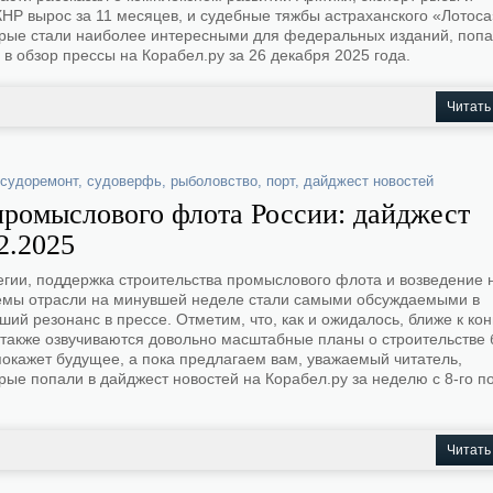
КНР вырос за 11 месяцев, и судебные тяжбы астраханского «Лотоса
орые стали наиболее интересными для федеральных изданий, попа
в обзор прессы на Корабел.ру за 26 декабря 2025 года.
Читать
судоремонт
,
судоверфь
,
рыболовство
,
порт
,
дайджест новостей
промыслового флота России: дайджест
2.2025
егии, поддержка строительства промыслового флота и возведение 
емы отрасли на минувшей неделе стали самыми обсуждаемыми в
й резонанс в прессе. Отметим, что, как и ожидалось, ближе к кон
а также озвучиваются довольно масштабные планы о строительстве
покажет будущее, а пока предлагаем вам, уважаемый читатель,
рые попали в дайджест новостей на Корабел.ру за неделю с 8-го по
Читать