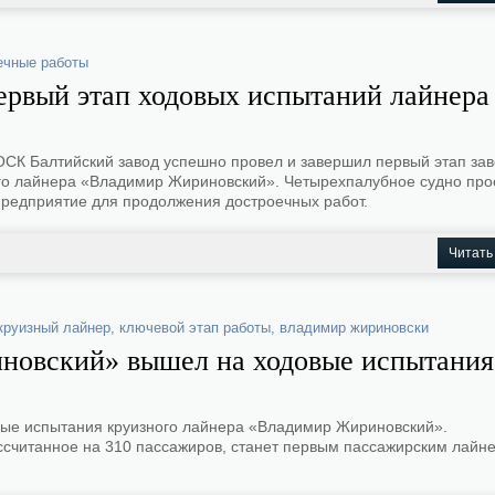
ечные работы
ервый этап ходовых испытаний лайнера
СК Балтийский завод успешно провел и завершил первый этап зав
го лайнера «Владимир Жириновский». Четырехпалубное судно про
предприятие для продолжения достроечных работ.
Читать
круизный лайнер
,
ключевой этап работы
,
владимир жириновски
новский» вышел на ходовые испытания
вые испытания круизного лайнера «Владимир Жириновский».
ссчитанное на 310 пассажиров, станет первым пассажирским лайне