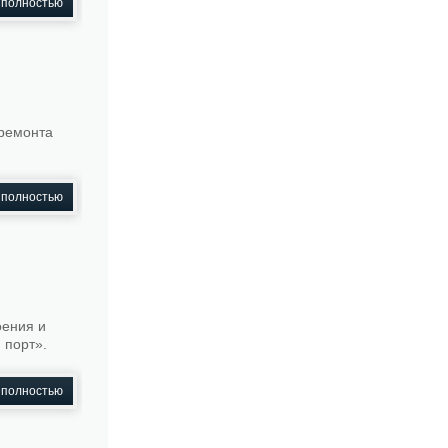
 полностью
оремонта
 полностью
оения и
 порт».
 полностью