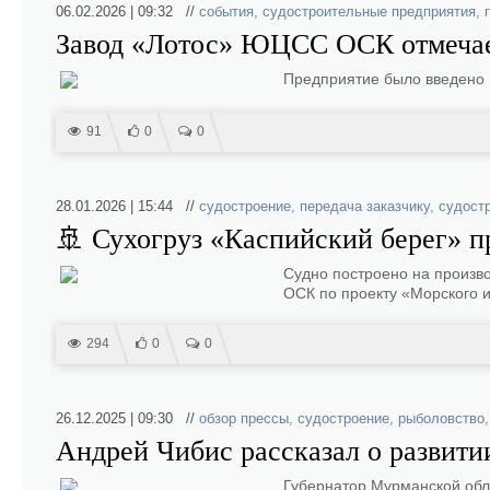
06.02.2026 | 09:32 //
события
,
судостроительные предприятия
,
Завод «Лотос» ЮЦСС ОСК отмечае
Предприятие было введено 
91
0
0
28.01.2026 | 15:44 //
судостроение
,
передача заказчику
,
судост
🚢 Сухогруз «Каспийский берег» п
Судно построено на произв
ОСК по проекту «Морского 
294
0
0
26.12.2025 | 09:30 //
обзор прессы
,
судостроение
,
рыболовство
Андрей Чибис рассказал о развитии
Губернатор Мурманской обла