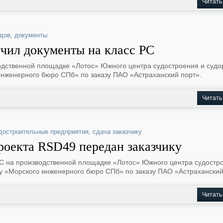
Читать
ПОДПИСАТЬСЯ
ОТМЕНА
дов
,
документы
чил документы на класс РС
одственной площадке «Лотос» Южного центра судостроения и суд
инженерного бюро СПб» по заказу ПАО «Астраханский порт».
Читать
достроительные предприятия
,
сдача заказчику
роекта RSD49 передан заказчику
РС на производственной площадке «Лотос» Южного центра судостр
у «Морского инженерного бюро СПб» по заказу ПАО «Астраханский
Читать