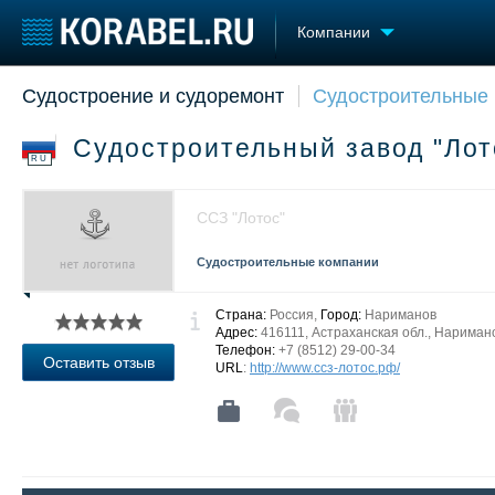
Компании
Судостроение и судоремонт
Судостроительные
Судостроение
Торговая площадка
Конфере
Пульс
Доска объявлений
Выставк
Судостроительный завод "Ло
Новости
Продажа флота
Личност
RU
Компании
Оборудование
Словарь
Репутация
Изделия
ССЗ "Лотос"
Работа
Материалы
Крюинг
Услуги
Судостроительные компании
Журнал
Реклама
Страна:
Россия,
Город:
Нариманов
Адрес:
416111, Астраханская обл., Нариманов
Телефон:
+7 (8512) 29-00-34
Оставить отзыв
URL
:
http://www.ссз-лотос.рф/