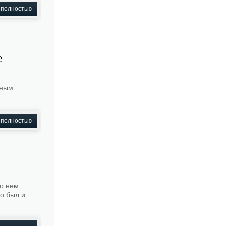
 полностью
е
чным
 полностью
 о нем
го был и