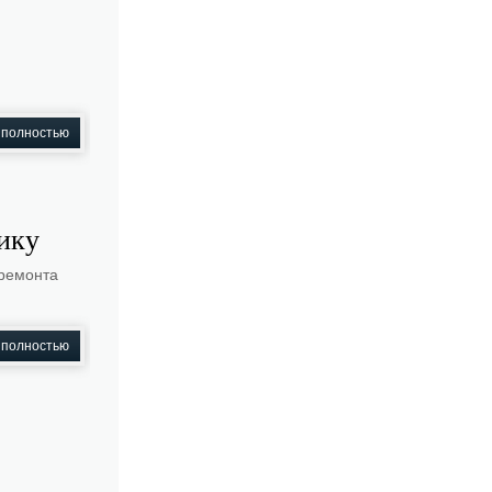
 полностью
ику
оремонта
 полностью