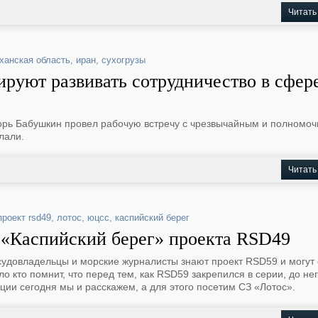
Читать
ханская область
,
иран
,
сухогрузы
ируют развивать сотрудничество в сфер
орь Бабушкин провел рабочую встречу с чрезвычайным и полномо
лали.
Читать
проект rsd49
,
лотос
,
юцсс
,
каспийский берег
 «Каспийский берег» проекта RSD49
судовладельцы и морские журналисты знают проект RSD59 и могут
о кто помнит, что перед тем, как RSD59 закрепился в серии, до не
ции сегодня мы и расскажем, а для этого посетим СЗ «Лотос».
Подпишитесь на наш MAX-канал
⚓️