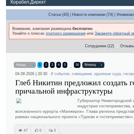
Корабел.Директ
Статьи (43)
|
Новости компании (74)
|
Упоминан
Внимание, компания размещена
бесплатно
.
Узнайте о плюсах
платного размещения
или
Закажите обратный з
Сотрудники (12)
Отзыв
Назад
1
2
3
4
5
36
Вперед
...
04.08.2026 | 20:30 //
события
,
совещание
,
круизные суда
,
госпр
Глеб Никитин предложил создать г
причальной инфраструктуры
Губернатор Нижегородской о
индустрии гостеприимства,
всесезонного курорта «Манжерок». Глава региона представ
рамках национального проекта «Туризм и гостеприимство»
47
0
0