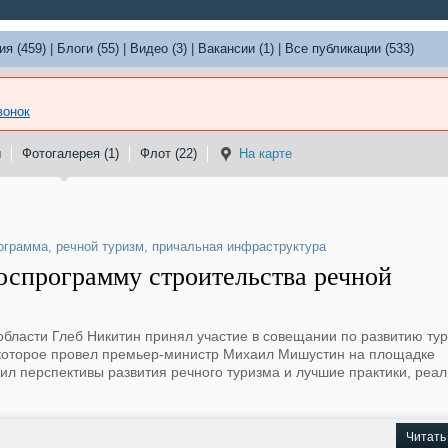
ия (459)
|
Блоги (55)
|
Видео (3)
|
Вакансии (1)
|
Все публикации (533)
вонок
ы
Фотогалерея (1)
Флот (22)
На карте
ограмма
,
речной туризм
,
причальная инфраструктура
оспрограмму строительства речной
бласти Глеб Никитин принял участие в совещании по развитию ту
 которое провел премьер-министр Михаил Мишустин на площадке
ил перспективы развития речного туризма и лучшие практики, реа
.
Читать