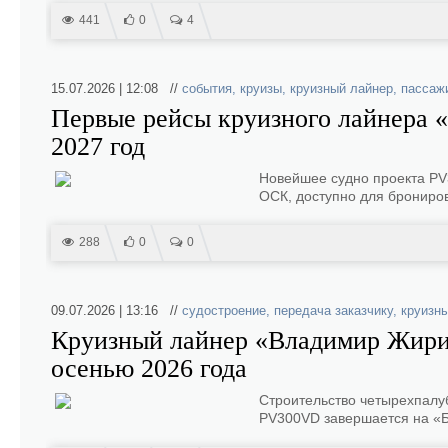
441
0
4
15.07.2026 | 12:08 //
события
,
круизы
,
круизный лайнер
,
пассаж
Первые рейсы круизного лайнера 
2027 год
Новейшее судно проекта PV
ОСК, доступно для брониро
288
0
0
09.07.2026 | 13:16 //
судостроение
,
передача заказчику
,
круизн
Круизный лайнер «Владимир Жирин
осенью 2026 года
Строительство четырехпалу
PV300VD завершается на «Б