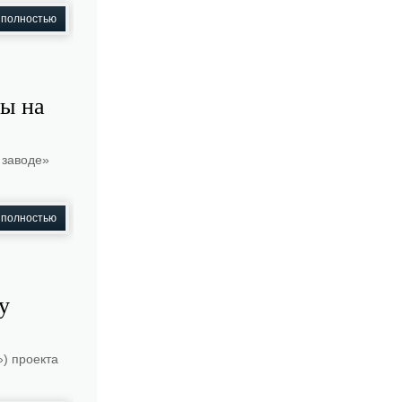
 полностью
ы на
 заводе»
 полностью
у
) проекта