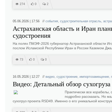
274
0
2
05.06.2026 | 17:56 //
события
,
судостроительная отрасль
,
астра
Астраханская область и Иран план
судостроения
На полях ПМЭФ-2026 губернатор Астраханской области Иг
послом Исламской Республики Иран в России Каземом Джа
73
0
0
16.05.2026 | 12:27 //
видео
,
судостроение
,
импортозамещение
,
Видео: Детальный обзор сухогруза
Практически все корабелы, 
подробно рассказать. Но мал
сухогруз проекта RSD49. Именно о его уникальной конструк