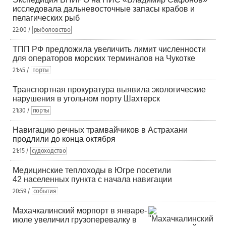
исследовала дальневосточные запасы крабов и
пелагических рыб
22:00 /
рыболовство
ТПП РФ предложила увеличить лимит численности
для операторов морских терминалов на Чукотке
21:45 /
порты
Транспортная прокуратура выявила экологические
нарушения в угольном порту Шахтерск
21:30 /
порты
Навигацию речных трамвайчиков в Астрахани
продлили до конца октября
21:15 /
судоходство
Медицинские теплоходы в Югре посетили
42 населенных пункта с начала навигации
20:59 /
события
Махачкалинский морпорт в январе-
июле увеличил грузоперевалку в