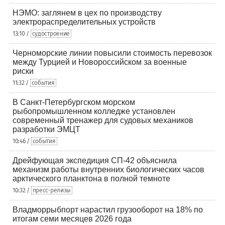
НЭМО: заглянем в цех по производству
электрораспределительных устройств
13:10 /
судостроение
Черноморские линии повысили стоимость перевозок
между Турцией и Новороссийском за военные
риски
11:32 /
события
В Санкт-Петербургском морском
рыбопромышленном колледже установлен
современный тренажер для судовых механиков
разработки ЭМЦТ
10:46 /
события
Дрейфующая экспедиция СП-42 объяснила
механизм работы внутренних биологических часов
арктического планктона в полной темноте
10:32 /
пресс-релизы
Владморрыбпорт нарастил грузооборот на 18% по
итогам семи месяцев 2026 года