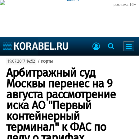
реклама 16+
Судостроение
19.07.2017 14:52
/
порты
Судоходство
Судоремонт
Арбитражный суд
События
Пресс-релизы
Москвы перенес на 9
Порты
Рыболовство
августа рассмотрение
ВМФ
Образование
иска АО "Первый
Яхты и катера
Еще
контейнерный
терминал" к ФАС по
Судостроение
Торговая площадка
Пульс
Доска объявлений
делу о тарифах