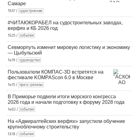
Самаре
15:57 /
судостроение
#ЧИТАЮКОРАБЕЛ на судостроительных заводах,
верфях и КБ 2026 год
15:25 /
события
Севморпуть изменит мировую логистику и экономику
— Цыбульский
14:19 /
судоходство
Пользователи КОМПАС-3D встретятся на
фестивале KOMPAScon 6.0 в Москве
14:15 /
пресс-релизы
В Приморье подвели итоги морского конгресса
2026 года и начали подготовку к форуму 2028 года
14:02 /
события
На «Адмиралтейских верфях» запустили обучение
крупноблочному строительству
13:18 /
события