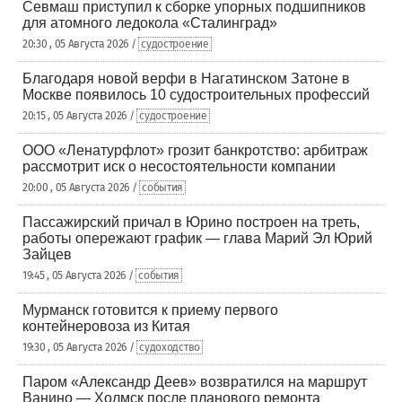
Севмаш приступил к сборке упорных подшипников
для атомного ледокола «Сталинград»
20:30 , 05 Августа 2026 /
судостроение
Благодаря новой верфи в Нагатинском Затоне в
Москве появилось 10 судостроительных профессий
20:15 , 05 Августа 2026 /
судостроение
ООО «Ленатурфлот» грозит банкротство: арбитраж
рассмотрит иск о несостоятельности компании
20:00 , 05 Августа 2026 /
события
Пассажирский причал в Юрино построен на треть,
работы опережают график — глава Марий Эл Юрий
Зайцев
19:45 , 05 Августа 2026 /
события
Мурманск готовится к приему первого
контейнеровоза из Китая
19:30 , 05 Августа 2026 /
судоходство
Паром «Александр Деев» возвратился на маршрут
Ванино — Холмск после планового ремонта