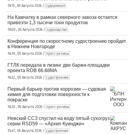
19:15 , 05 Августа 2026 /
судоремонт
На Камчатку в рамках северного завоза остается
привезти 1,3 тысячи тонн продуктов
19:00 , 05 Августа 2026 /
судоходство
Конференция по скоростному судостроению пройдет
в Нижнем Новгороде
16:39 , 05 Августа 2026 /
пресс-релизы
ГТЛК передала в лизинг две баржи-площадки
проекта RDB 66.68МА
16:32 , 05 Августа 2026 /
судостроение
Первый барьер против коррозии — судовая
химия для подготовки поверхности к
покраске
16:20 , 05 Августа 2026 /
пресс-релизы
Невский ССЗ спустил на воду пятый сухогруз
серии RSD59 — «Архип Куинджи»
15:47 , 05 Августа 2026 /
судостроение