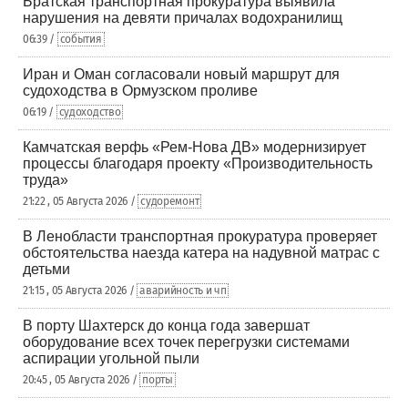
Братская транспортная прокуратура выявила
нарушения на девяти причалах водохранилищ
06:39 /
события
Иран и Оман согласовали новый маршрут для
судоходства в Ормузском проливе
06:19 /
судоходство
Камчатская верфь «Рем-Нова ДВ» модернизирует
процессы благодаря проекту «Производительность
труда»
21:22 , 05 Августа 2026 /
судоремонт
В Ленобласти транспортная прокуратура проверяет
обстоятельства наезда катера на надувной матрас с
детьми
21:15 , 05 Августа 2026 /
аварийность и чп
В порту Шахтерск до конца года завершат
оборудование всех точек перегрузки системами
аспирации угольной пыли
20:45 , 05 Августа 2026 /
порты