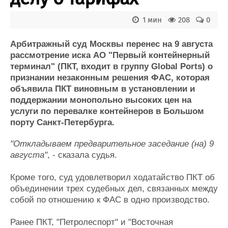
Новости
Продажа флота
Компании
Оборудование
1 мин
208
0
Репутация
Изделия
Работа
Материалы
Арбитражный суд Москвы перенес на 9 августа
Крюинг
Услуги
рассмотрение иска АО "Первый контейнерный
Журнал
терминал" (ПКТ, входит в группу Global Ports) о
Реклама
признании незаконным решения ФАС, которая
объявила ПКТ виновным в установлении и
поддержании монопольно высоких цен на
Конференции
Флот
услуги по перевалке контейнеров в Большом
Выставки и семинары
Галерея флота
порту Санкт-Петербурга.
Личности
Форум
Словарь
Отзывы
"Откладываем предварительное заседание (на) 9
Все службы
августа"
, - сказала судья.
Кроме того, суд удовлетворил ходатайство ПКТ об
объединении трех судебных дел, связанных между
собой по отношению к ФАС в одно производство.
Ранее ПКТ, "Петролеспорт" и "Восточная