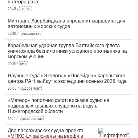
полтора раза
20:45 /
порты
Минтранс Азербайджана определит маршруты для
автономных морских судов
20:30 /
судоходство
Корабельная ударная группа Балтийского флота
уничтожила беспилотники условного противника на
морском учении
20:15 /
вмф
Научные суда «Эколог» и «Посейдон» Карельского
центра РАН выйдут в экспедиции осенью 2026 года
20:00 /
судоремонт
«Метеор» пополнил флот: восьмое судно на
подводных крыльях спущено на воду в
Нижегородской области
17:04 /
судостроение
Два пассажирских судна проекта
«МПКС-L» заложены на верфи в