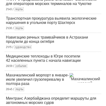
для операторов морских терминалов на Чукотке
21:45 /
порты
Транспортная прокуратура выявила экологические
нарушения в угольном порту Шахтерск
21:30 /
порты
Навигацию речных трамвайчиков в Астрахани
продлили до конца октября
21:15 /
судоходство
Медицинские теплоходы в Югре посетили
42 населенных пункта с начала навигации
20:59 /
события
Махачкалинский морпорт в январе-
июле увеличил грузоперевалку в
полтора раза
20:45 /
порты
Минтранс Азербайджана определит маршруты для
автономных морских судов