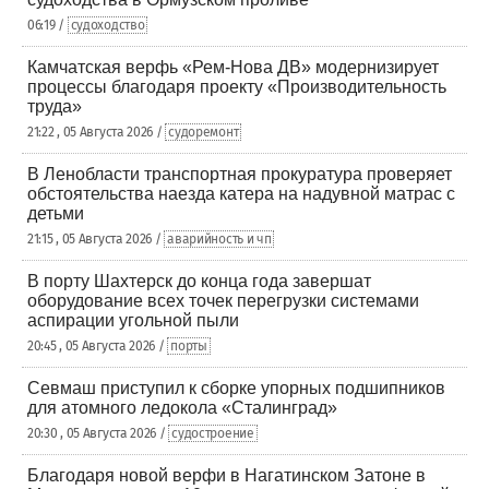
06:19 /
судоходство
Камчатская верфь «Рем-Нова ДВ» модернизирует
процессы благодаря проекту «Производительность
труда»
21:22 , 05 Августа 2026 /
судоремонт
В Ленобласти транспортная прокуратура проверяет
обстоятельства наезда катера на надувной матрас с
детьми
21:15 , 05 Августа 2026 /
аварийность и чп
В порту Шахтерск до конца года завершат
оборудование всех точек перегрузки системами
аспирации угольной пыли
20:45 , 05 Августа 2026 /
порты
Севмаш приступил к сборке упорных подшипников
для атомного ледокола «Сталинград»
20:30 , 05 Августа 2026 /
судостроение
Благодаря новой верфи в Нагатинском Затоне в