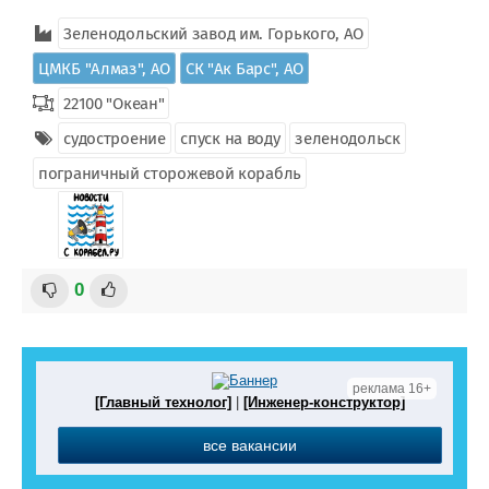
Зеленодольский завод им. Горького, АО
ЦМКБ "Алмаз", АО
СК "Ак Барс", АО
22100 "Океан"
судостроение
спуск на воду
зеленодольск
пограничный сторожевой корабль
0
реклама 16+
[Главный технолог]
|
[Инженер-конструктор]
все вакансии