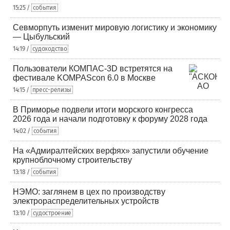
15:25 /
события
Севморпуть изменит мировую логистику и экономику
— Цыбульский
14:19 /
судоходство
Пользователи КОМПАС-3D встретятся на
фестивале KOMPAScon 6.0 в Москве
14:15 /
пресс-релизы
В Приморье подвели итоги морского конгресса
2026 года и начали подготовку к форуму 2028 года
14:02 /
события
На «Адмиралтейских верфях» запустили обучение
крупноблочному строительству
13:18 /
события
НЭМО: заглянем в цех по производству
электрораспределительных устройств
13:10 /
судостроение