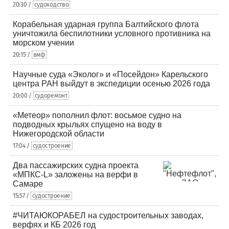
20:30 /
судоходство
Корабельная ударная группа Балтийского флота
уничтожила беспилотники условного противника на
морском учении
20:15 /
вмф
Научные суда «Эколог» и «Посейдон» Карельского
центра РАН выйдут в экспедиции осенью 2026 года
20:00 /
судоремонт
«Метеор» пополнил флот: восьмое судно на
подводных крыльях спущено на воду в
Нижегородской области
17:04 /
судостроение
Два пассажирских судна проекта
«МПКС-L» заложены на верфи в
Самаре
15:57 /
судостроение
#ЧИТАЮКОРАБЕЛ на судостроительных заводах,
верфях и КБ 2026 год