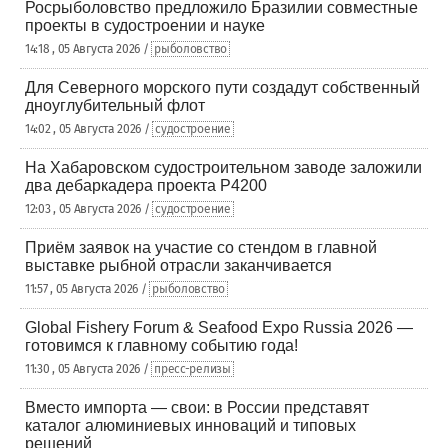
Росрыболовство предложило Бразилии совместные
проекты в судостроении и науке
14:18 , 05 Августа 2026 /
рыболовство
Для Северного морского пути создадут собственный
дноуглубительный флот
14:02 , 05 Августа 2026 /
судостроение
На Хабаровском судостроительном заводе заложили
два дебаркадера проекта Р4200
12:03 , 05 Августа 2026 /
судостроение
Приём заявок на участие со стендом в главной
выставке рыбной отрасли заканчивается
11:57 , 05 Августа 2026 /
рыболовство
Global Fishery Forum & Seafood Expo Russia 2026 —
готовимся к главному событию года!
11:30 , 05 Августа 2026 /
пресс-релизы
Вместо импорта — свои: в России представят
каталог алюминиевых инноваций и типовых
решений