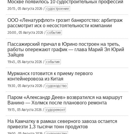
Москве появилось 10 судостроительных профессий
20:15 , 05 Августа 2026 /
судостроение
ООО «Ленатурфлот» грозит банкротство: арбитраж
рассмотрит иск о несостоятельности компании
20:00 , 05 Августа 2026 /
события
Пассажирский причал в Юрино построен на треть,
работы опережают график — глава Марий Эл Юрий
Зайцев
19:45 , 05 Августа 2026 /
события
Мурманск готовится к приему первого
контейнеровоза из Китая
19:30 , 05 Августа 2026 /
судоходство
Паром «Александр Деев» возвратился на маршрут
Ванино — Холмск после планового ремонта
19:15 , 05 Августа 2026 /
судоремонт
На Камчатку в рамках северного завоза остается
привезти 1,3 тысячи тонн продуктов
19:00 , 05 Августа 2026 /
судоходство