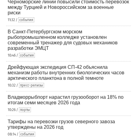
Черноморские линии повысили стоимость перевозок
между Турцией и Новороссийском за военные
риски
11:32 /
события
В Санкт-Петербургском морском
рыбопромышленном колледже установлен
современный тренажер для судовых механиков
разработки ЭМЦТ
10:46 /
события
Дрейфующая экспедиция СП-42 объяснила
механизм работы внутренних биологических часов
арктического планктона в полной темноте
10:32 /
пресс-релизы
Владморрыбпорт нарастил грузооборот на 18% по
итогам семи месяцев 2026 года
10:26 /
порты
Тарифы на перевозки грузов северного завоза
утверждены на 2026 год
08:14 /
события