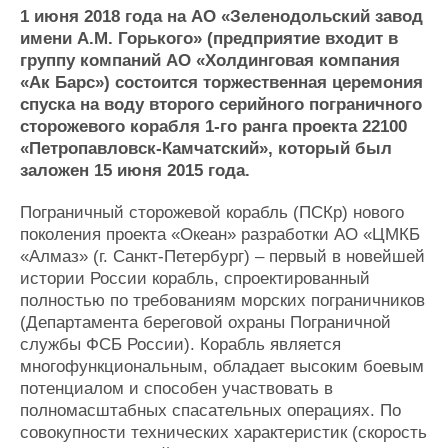
Новости
Продажа флота
1 июня 2018 года на АО «Зеленодольский завод
Компании
Оборудование
имени А.М. Горького» (предприятие входит в
Репутация
Изделия
группу компаний АО «Холдинговая компания
Работа
Материалы
«Ак Барс») состоится торжественная церемония
Крюинг
Услуги
спуска на воду второго серийного пограничного
Журнал
сторожевого корабля 1-го ранга проекта 22100
Реклама
«Петропавловск-Камчатский», который был
заложен 15 июня 2015 года.
Конференции
Флот
Пограничный сторожевой корабль (ПСКр) нового
Выставки и семинары
Галерея флота
поколения проекта «Океан» разработки АО «ЦМКБ
Личности
Форум
«Алмаз» (г. Санкт-Петербург) – первый в новейшей
истории России корабль, спроектированный
Словарь
Отзывы
полностью по требованиям морских пограничников
Все службы
(Департамента береговой охраны Пограничной
службы ФСБ России). Корабль является
многофункциональным, обладает высоким боевым
потенциалом и способен участвовать в
полномасштабных спасательных операциях. По
совокупности технических характеристик (скорость