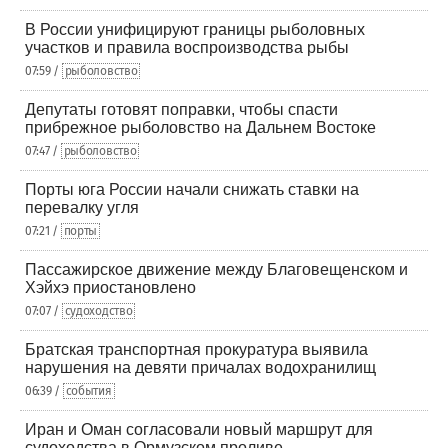
В России унифицируют границы рыболовных
участков и правила воспроизводства рыбы
07:59 /
рыболовство
Депутаты готовят поправки, чтобы спасти
прибрежное рыболовство на Дальнем Востоке
07:47 /
рыболовство
Порты юга России начали снижать ставки на
перевалку угля
07:21 /
порты
Пассажирское движение между Благовещенском и
Хэйхэ приостановлено
07:07 /
судоходство
Братская транспортная прокуратура выявила
нарушения на девяти причалах водохранилищ
06:39 /
события
Иран и Оман согласовали новый маршрут для
судоходства в Ормузском проливе