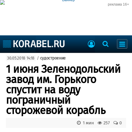
реклама 16+
Судостроение
30.05.2018 14:18
/
судостроение
Судоходство
Судоремонт
1 июня Зеленодольский
События
Пресс-релизы
завод им. Горького
Порты
Рыболовство
спустит на воду
ВМФ
Образование
пограничный
Яхты и катера
Еще
сторожевой корабль
Судостроение
Торговая площадка
1 мин
257
0
Пульс
Доска объявлений