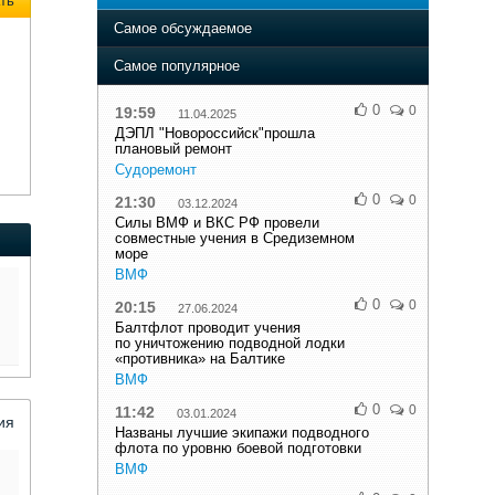
ть
Самое обсуждаемое
Самое популярное
0
0
19:59
11.04.2025
ДЭПЛ "Новороссийск"прошла
плановый ремонт
Судоремонт
0
0
21:30
03.12.2024
Силы ВМФ и ВКС РФ провели
совместные учения в Средиземном
море
ВМФ
0
0
20:15
27.06.2024
Балтфлот проводит учения
по уничтожению подводной лодки
«противника» на Балтике
ВМФ
0
0
11:42
03.01.2024
ия
Названы лучшие экипажи подводного
флота по уровню боевой подготовки
ВМФ