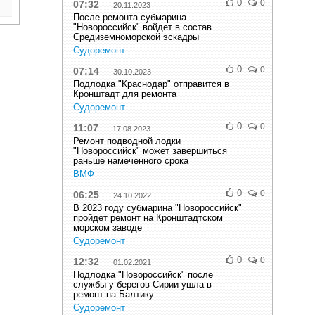
0
0
07:32
20.11.2023
После ремонта субмарина
"Новороссийск" войдет в состав
Средиземноморской эскадры
Судоремонт
0
0
07:14
30.10.2023
Подлодка "Краснодар" отправится в
Кронштадт для ремонта
Судоремонт
0
0
11:07
17.08.2023
Ремонт подводной лодки
"Новороссийск" может завершиться
раньше намеченного срока
ВМФ
0
0
06:25
24.10.2022
В 2023 году субмарина "Новороссийск"
пройдет ремонт на Кронштадтском
морском заводе
Судоремонт
0
0
12:32
01.02.2021
Подлодка "Новороссийск" после
службы у берегов Сирии ушла в
ремонт на Балтику
Судоремонт