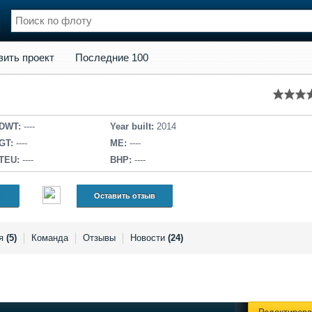
кт
Последние 100
вить проект
Последние 100
нции
Флот
и и семинары
Галерея флота
и
Форум
Отзывы
DWT:
----
Year built:
2014
Все службы
GT:
----
ME:
----
TEU:
----
BHP:
----
Оставить отзыв
ея
(5)
Команда
Отзывы
Новости
(24)