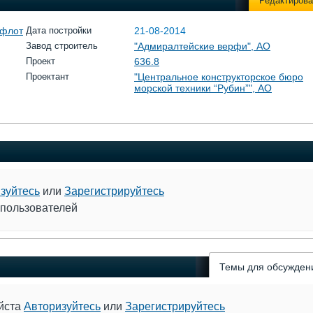
Редактирова
 флот
Дата постройки
21-08-2014
Завод строитель
"Адмиралтейские верфи", АО
Проект
636.8
Проектант
"Центральное конструкторское бюро
морской техники “Рубин”", АО
зуйтесь
или
Зарегистрируйтесь
 пользователей
Темы для обсужден
уйста
Авторизуйтесь
или
Зарегистрируйтесь