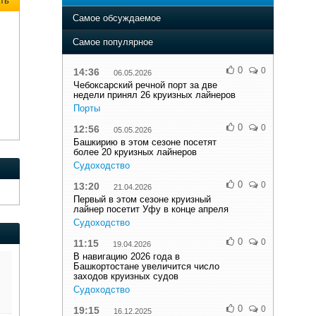
ть
Самое обсуждаемое
Самое популярное
0
0
14:36
06.05.2026
Чебоксарский речной порт за две
недели принял 26 круизных лайнеров
Порты
0
0
12:56
05.05.2026
Башкирию в этом сезоне посетят
более 20 круизных лайнеров
Судоходство
0
0
13:20
21.04.2026
Первый в этом сезоне круизный
лайнер посетит Уфу в конце апреля
Судоходство
0
0
11:15
19.04.2026
В навигацию 2026 года в
Башкортостане увеличится число
заходов круизных судов
Судоходство
0
0
19:15
16.12.2025