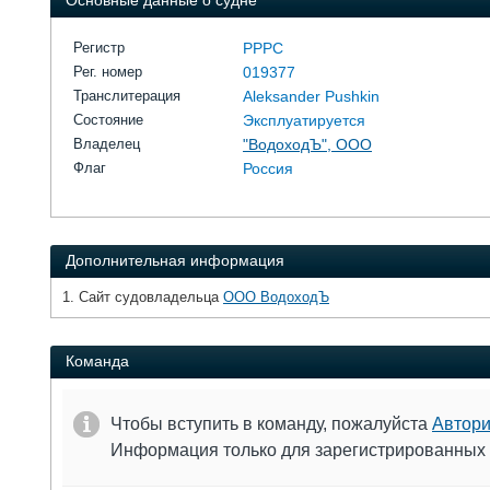
Основные данные о судне
Регистр
РРРС
Рег. номер
019377
Транслитерация
Aleksander Pushkin
Состояние
Эксплуатируется
Владелец
"ВодоходЪ", ООО
Флаг
Россия
Дополнительная информация
1. Сайт судовладельца
ООО ВодоходЪ
Команда
Чтобы вступить в команду, пожалуйста
Автори
Информация только для зарегистрированных