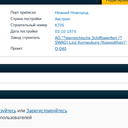
Редактирова
Порт приписки
Нижний Новгород
Страна постройки
Австрия
Строительный номер
K705
Дата постройки
03-10-1974
Завод строитель
AG "?sterreichische Schiffswerften (?
SWAG) Linz-Korneuburg (Корнойбург)"
Проект
Q-040
зуйтесь
или
Зарегистрируйтесь
 пользователей