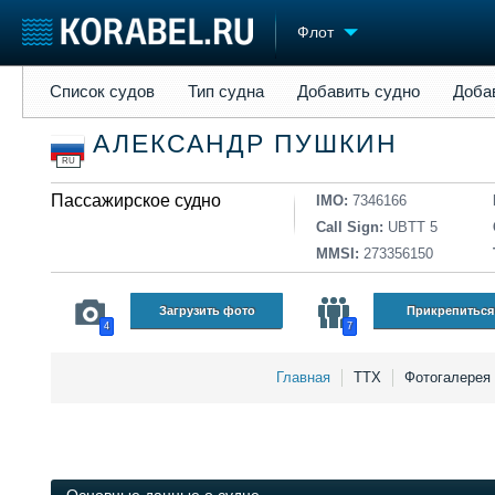
Флот
Список судов
Тип судна
Добавить судно
Добавить прое
Список судов
Тип судна
Добавить судно
Доба
Судостроение
Торговая площадка
Конфере
АЛЕКСАНДР ПУШКИН
Пульс
Доска объявлений
Выставк
RU
Новости
Продажа флота
Личност
Компании
Пассажирское судно
Оборудование
Словарь
IMO:
7346166
Репутация
Изделия
Call Sign:
UBTT 5
Работа
Материалы
MMSI:
273356150
Крюинг
Услуги
Журнал
Загрузить фото
Прикрепиться
4
7
Реклама
Главная
ТТХ
Фотогалерея