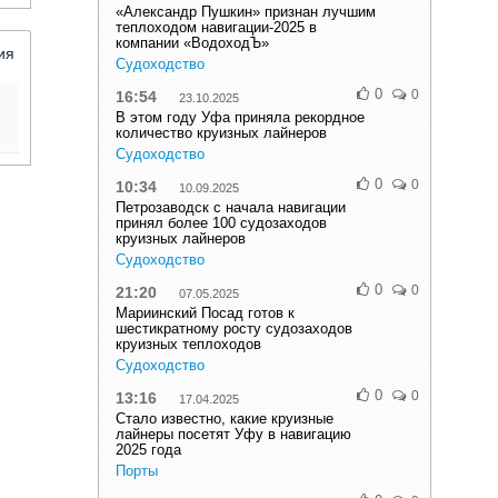
«Александр Пушкин» признан лучшим
теплоходом навигации-2025 в
компании «ВодоходЪ»
ия
Судоходство
0
0
16:54
23.10.2025
В этом году Уфа приняла рекордное
количество круизных лайнеров
Судоходство
0
0
10:34
10.09.2025
Петрозаводск с начала навигации
принял более 100 судозаходов
круизных лайнеров
Судоходство
0
0
21:20
07.05.2025
Мариинский Посад готов к
шестикратному росту судозаходов
круизных теплоходов
Судоходство
0
0
13:16
17.04.2025
Стало известно, какие круизные
лайнеры посетят Уфу в навигацию
2025 года
Порты