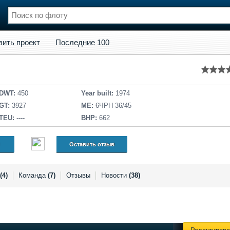
кт
Последние 100
вить проект
Последние 100
нции
Флот
и и семинары
Галерея флота
и
Форум
Отзывы
DWT:
450
Year built:
1974
Все службы
GT:
3927
ME:
6ЧРН 36/45
TEU:
----
BHP:
662
Оставить отзыв
(4)
Команда
(7)
Отзывы
Новости
(38)