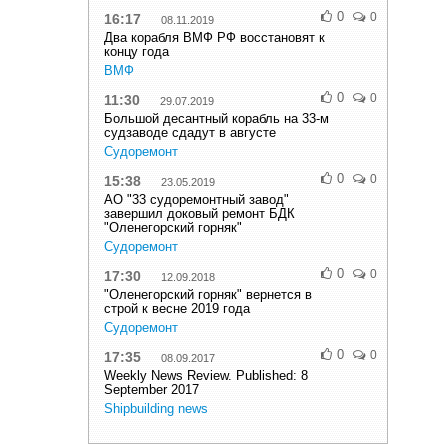
0
0
16:17
08.11.2019
Два корабля ВМФ РФ восстановят к
концу года
ВМФ
0
0
11:30
29.07.2019
Большой десантный корабль на 33-м
судзаводе сдадут в августе
Судоремонт
0
0
15:38
23.05.2019
АО "33 судоремонтный завод"
завершил доковый ремонт БДК
"Оленегорский горняк"
Судоремонт
0
0
17:30
12.09.2018
"Оленегорский горняк" вернется в
строй к весне 2019 года
Судоремонт
0
0
17:35
08.09.2017
Weekly News Review. Published: 8
September 2017
Shipbuilding news