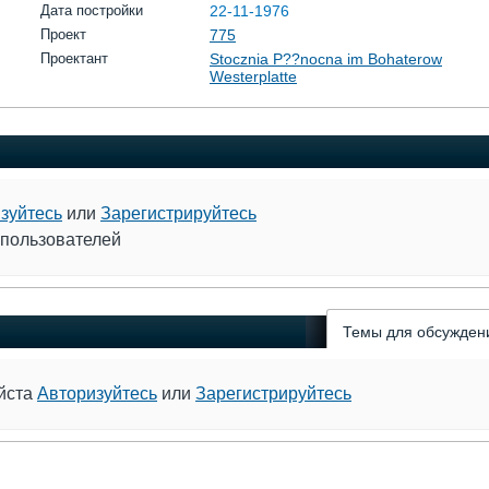
Дата постройки
22-11-1976
Проект
775
Проектант
Stocznia P??nocna im Bohaterow
Westerplatte
зуйтесь
или
Зарегистрируйтесь
 пользователей
Темы для обсужден
уйста
Авторизуйтесь
или
Зарегистрируйтесь