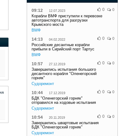
0
0
09:12
12.07.2023
Корабли ВМФ приступили к перевозке
автотранспорта для разгрузки
Крымского моста
ВМФ
0
0
14:13
04.02.2022
Российские десантные корабли
прибыли в Сирийский порт Тартус
ВМФ
0
0
10:57
27.12.2019
Завершились испытания большого
десантного корабля "Оленегорский
горняк"
Судоремонт
0
ия
0
10:44
17.12.2019
БДК "Оленегорский горняк"
отправился на ходовые испытания
Судоремонт
0
0
10:54
20.11.2019
Завершились швартовые испытания
БДК "Оленегорский горняк"
Судоремонт