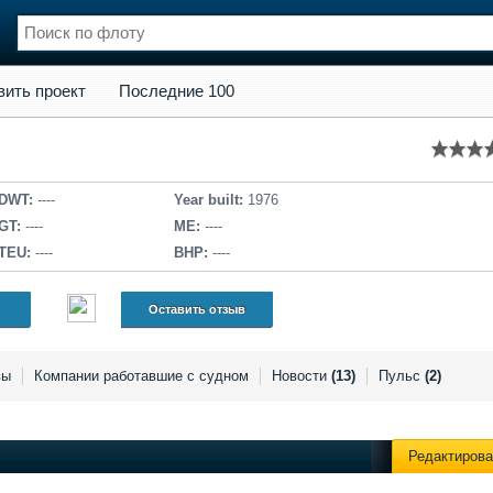
кт
Последние 100
вить проект
Последние 100
нции
Флот
и и семинары
Галерея флота
и
Форум
Отзывы
DWT:
----
Year built:
1976
Все службы
GT:
----
ME:
----
TEU:
----
BHP:
----
Оставить отзыв
вы
Компании работавшие с судном
Новости
(13)
Пульс
(2)
Редактирова