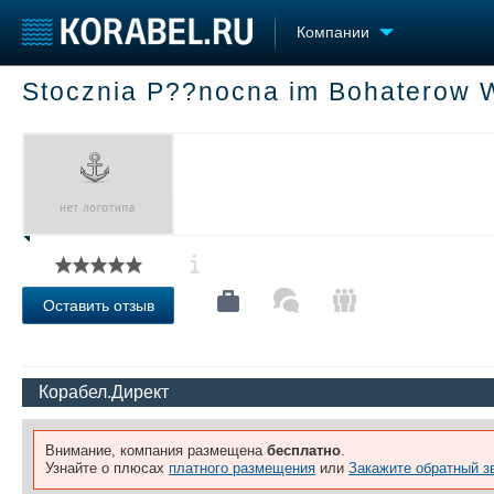
Компании
Stocznia P??nocna im Bohaterow W
Судостроение
Торговая площадка
Конфере
Пульс
Доска объявлений
Выставк
Новости
Продажа флота
Личност
Компании
Оборудование
Словарь
Репутация
Изделия
Работа
Материалы
Крюинг
Услуги
Журнал
Оставить отзыв
Реклама
Корабел.Директ
Внимание, компания размещена
бесплатно
.
Узнайте о плюсах
платного размещения
или
Закажите обратный з