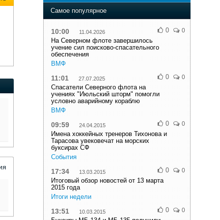
Самое популярное
0
0
10:00
11.04.2026
На Северном флоте завершилось
учение сил поисково-спасательного
обеспечения
ВМФ
0
0
11:01
27.07.2025
Спасатели Северного флота на
учениях "Июльский шторм" помогли
условно аварийному кораблю
ВМФ
0
0
09:59
24.04.2015
Имена хоккейных тренеров Тихонова и
Тарасова увековечат на морских
буксирах СФ
События
ия
0
0
17:34
13.03.2015
Итоговый обзор новостей от 13 марта
2015 года
Итоги недели
0
0
13:51
10.03.2015