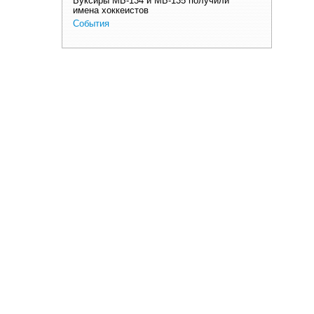
Буксиры МБ-134 и МБ-135 получили
имена хоккеистов
События