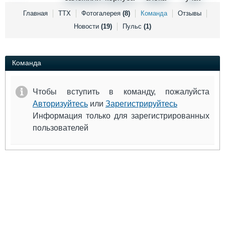
Выставки и семинары
Галерея флота
Главная
ТТХ
Фотогалерея
(8)
Команда
Отзывы
Личности
Форум
Новости
(19)
Пульс
(1)
Словарь
Отзывы
Все службы
Команда
Чтобы вступить в команду, пожалуйста
Авторизуйтесь
или
Зарегистрируйтесь
Информация только для зарегистрированных
пользователей