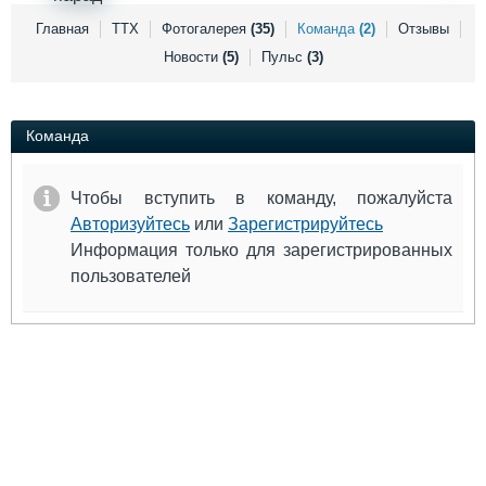
Выставки и семинары
Галерея флота
Главная
ТТХ
Фотогалерея
(35)
Команда
(2)
Отзывы
Личности
Форум
Новости
(5)
Пульс
(3)
Словарь
Отзывы
Все службы
Команда
Чтобы вступить в команду, пожалуйста
Авторизуйтесь
или
Зарегистрируйтесь
Информация только для зарегистрированных
пользователей