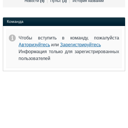
Новости
(5)
Пульс
(3)
История названий
Выставки и семинары
Галерея флота
Личности
Форум
Словарь
Отзывы
Команда
Все службы
Чтобы вступить в команду, пожалуйста
Авторизуйтесь
или
Зарегистрируйтесь
Информация только для зарегистрированных
пользователей