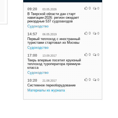
0
0
09:20
03.05.2026
В Тверской области дан старт
навигации-2026: регион ожидает
рекордные 537 судозаходов
Судоходство
0
0
14:57
06.05.2019
Первый теплоход с иностранный
туристами стартовал из Москвы
Судоходство
0
0
17:00
13.09.2017
Тверь впервые посетил круизный
теплоход туроператора премиум-
класса
Судоходство
0
0
10:20
21.08.2017
Системное переоборудование
Материалы из журнала