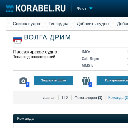
Флот
Список судов
Тип судна
Добавить судно
Добавить прое
Список судов
Тип судна
Добавить судно
Доба
Судостроение
Торговая площадка
Конфере
ВОЛГА ДРИМ
Пульс
Доска объявлений
Выставк
RU
Новости
Продажа флота
Личност
Компании
Пассажирское судно
Оборудование
Словарь
IMO:
----
Теплоход пассажирский
Репутация
Изделия
Call Sign:
----
Работа
Материалы
MMSI:
----
Крюинг
Услуги
Журнал
Загрузить фото
Прикрепиться
1
2
Реклама
Главная
ТТХ
Фотогалерея
(1)
Команда
(2
Команда