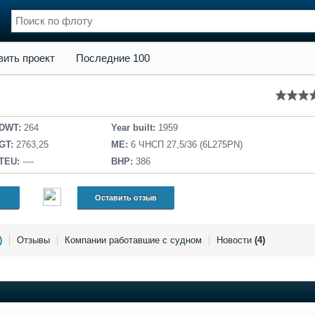
кт
Последние 100
вить проект
Последние 100
нции
Флот
и и семинары
Галерея флота
и
Форум
Отзывы
DWT:
264
Year built:
1959
Все службы
GT:
2763,25
ME:
6 ЧНСП 27,5/36 (6L275PN)
TEU:
----
BHP:
386
Оставить отзыв
)
Отзывы
Компании работавшие с судном
Новости
(4)