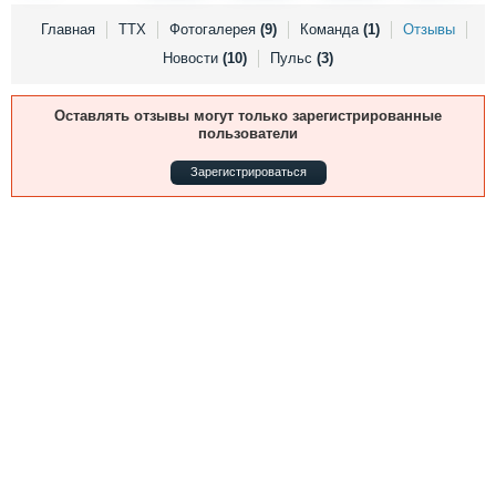
Выставки и семинары
Галерея флота
Главная
ТТХ
Фотогалерея
(9)
Команда
(1)
Отзывы
Личности
Форум
Новости
(10)
Пульс
(3)
Словарь
Отзывы
Все службы
Оставлять отзывы могут только зарегистрированные
пользователи
Зарегистрироваться