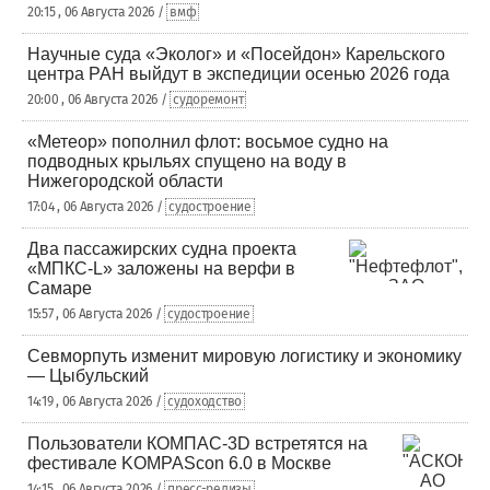
20:15 , 06 Августа 2026 /
вмф
Научные суда «Эколог» и «Посейдон» Карельского
центра РАН выйдут в экспедиции осенью 2026 года
20:00 , 06 Августа 2026 /
судоремонт
«Метеор» пополнил флот: восьмое судно на
подводных крыльях спущено на воду в
Нижегородской области
17:04 , 06 Августа 2026 /
судостроение
Два пассажирских судна проекта
«МПКС-L» заложены на верфи в
Самаре
15:57 , 06 Августа 2026 /
судостроение
Севморпуть изменит мировую логистику и экономику
— Цыбульский
14:19 , 06 Августа 2026 /
судоходство
Пользователи КОМПАС-3D встретятся на
фестивале KOMPAScon 6.0 в Москве
14:15 , 06 Августа 2026 /
пресс-релизы