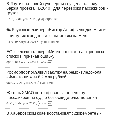
В Якутии на новой судоверфи спущена на воду
баржа проекта «В2040» для перевозки пассажиров и
грузов
10:17 , 07 Августа 2026 /
судостроение
🛳️ Круизный лайнер «Виктор Астафьев» для Енисея
приступил к ходовым испытаниям на Неве
10:10 , 07 Августа 2026 /
судостроение
ЕС исключил танкер «Миллерово» из санкционных
списков, признав ошибку
09:16 , 07 Августа 2026 /
события
Росморпорт объявил закупку на ремонт ледокола
«Фанагория» за 6,2 млн рублей
08:23 , 07 Августа 2026 /
судоремонт
Житель ХМАО оштрафован за перевозку
пассажиров на судне без освидетельствования
07:41 , 07 Августа 2026 /
события
В Хабаровском крае восстановят судоремонтный