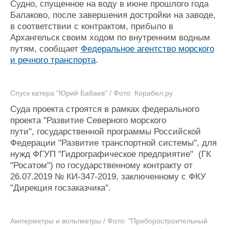
Судно, спущенное на воду в июне прошлого года
Журнал
Балаково, после завершения достройки на заводе,
Реклама
в соответствии с контрактом, прибыло в
Архангельск своим ходом по внутренним водным
путям, сообщает
Федеральное агентство морского
Конференции
Флот
и речного транспорта
.
Выставки и семинары
Галерея флота
Личности
Форум
Словарь
Отзывы
Спуск катера "Юрий Бабаев" / Фото: Корабел.ру
Все службы
Суда проекта строятся в рамках федерального
проекта "Развитие Северного морского
пути", государственной программы Российской
Федерации "Развитие транспортной системы", для
нужд ФГУП "Гидрографическое предприятие" (ГК
"Росатом") по государственному контракту от
26.07.2019 № КИ-347-2019, заключенному с ФКУ
"Дирекция госзаказчика".
Амперметры и вольтметры / Фото: "Приборостроительный