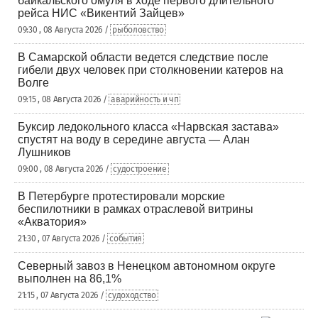
байкальского омуля в ходе первого длительного
рейса НИС «Викентий Зайцев»
09:30 , 08 Августа 2026 /
рыболовство
В Самарской области ведется следствие после
гибели двух человек при столкновении катеров на
Волге
09:15 , 08 Августа 2026 /
аварийность и чп
Буксир ледокольного класса «Нарвская застава»
спустят на воду в середине августа — Алан
Лушников
09:00 , 08 Августа 2026 /
судостроение
В Петербурге протестировали морские
беспилотники в рамках отраслевой витрины
«Акватория»
21:30 , 07 Августа 2026 /
события
Северный завоз в Ненецком автономном округе
выполнен на 86,1%
21:15 , 07 Августа 2026 /
судоходство