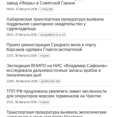
завод «Якорь» в Советской Гавани
06:50 , 07 Августа 2026 /
события
Хабаровская транспортная прокуратура выявила
поддельное санитарное свидетельство у
судовладельца
06:21 , 07 Августа 2026 /
аварийность и чп
Проект реконструкции Среднего мола в порту
Корсаков одобрен Главгосэкспертизой
22:15 , 06 Августа 2026 /
порты
Экспедиция ВНИРО на НИС «Владимир Сафонов»
исследовала дальневосточные запасы крабов и
пелагических рыб
22:00 , 06 Августа 2026 /
рыболовство
ТПП РФ предложила увеличить лимит численности
для операторов морских терминалов на Чукотке
21:45 , 06 Августа 2026 /
порты
Транспортная прокуратура выявила экологические
нарушения в угольном порту Шахтерск