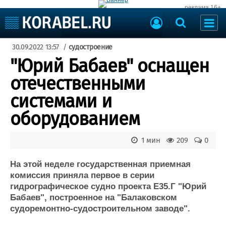
реклама 16+
Судостроение
30.09.2022 13:57
/
судостроение
Судоходство
Судоремонт
"Юрий Бабаев" оснащен
События
Пресс-релизы
отечественными
Порты
Рыболовство
системами и
ВМФ
Образование
оборудованием
Яхты и катера
Еще
1 мин
209
0
Судостроение
Торговая площадка
Пульс
Доска объявлений
На этой неделе государственная приемная
Новости
Продажа флота
комиссия приняла первое в серии
гидрографическое судно проекта Е35.Г "Юрий
Компании
Оборудование
Бабаев", построенное на "Балаковском
Репутация
Изделия
судоремонтно-судостроительном заводе".
Работа
Материалы
Крюинг
Услуги