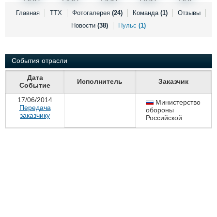
Выставки и семинары
Галерея флота
Главная
ТТХ
Фотогалерея
(24)
Команда
(1)
Отзывы
Личности
Форум
Новости
(38)
Пульс
(1)
Словарь
Отзывы
Все службы
События отрасли
Дата
Исполнитель
Заказчик
Событие
17/06/2014
Министерство
Передача
обороны
заказчику
Российской
Федерации
Москва
,
+7(495)696-
12-32; +7(495)696-
33-08; +7(495)696-
88-00