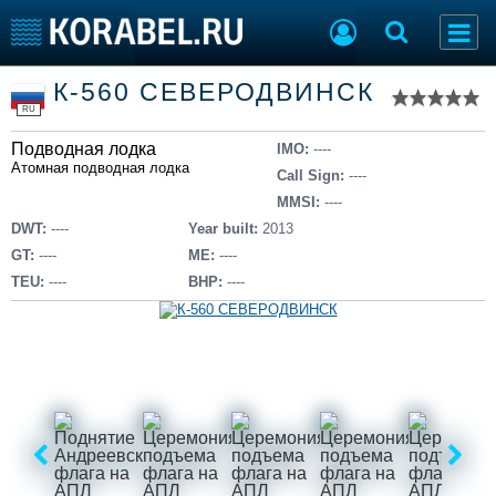
Список судов
К-560 СЕВЕРОДВИНСК
Тип судна
Добавить судно
RU
Добавить проект
Подводная лодка
Последние 100
IMO:
----
Атомная подводная лодка
Call Sign:
----
Судостроение
Торговая площадка
MMSI:
----
Пульс
Доска объявлений
DWT:
----
Year built:
2013
Новости
Продажа флота
GT:
----
ME:
----
Компании
Оборудование
TEU:
----
BHP:
----
Репутация
Изделия
Работа
Материалы
Крюинг
Услуги
Журнал
Реклама
Конференции
Флот