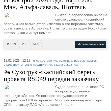
Новострой 2026 года: Вяртсиля,
Ман, Альфа-лаваль, Шоттель
Виктория Корабеловна была на
спуске сухогруза «Каспийский
берег» и как только стало известно о его передачи заказчику,
сразу выехала в Астрахань. Но мы то с вами ищем Российских
поставщиков и их тут немало!
359
0
0
Читать полностью
13.02.2026 | 12:12 //
судостроение
,
сухогруз
,
подъем флага
,
судостроительные предприятия
,
сдача заказчику
🚤 Сухогруз «Каспийский берег»
проекта RSD49 передан заказчику
Судно построено на класс РС
на производственной
площадке «Лотос» Южного центра судостроения и
судоремонта ОСК по проекту «Морского инженерного бюро
СПб» по заказу ПАО «Астраханский порт».