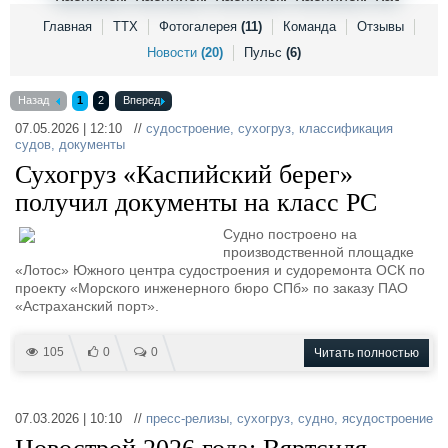
Выставки и семинары
Галерея флота
Главная
ТТХ
Фотогалерея
(11)
Команда
Отзывы
Личности
Форум
Новости
(20)
Пульс
(6)
Словарь
Отзывы
Все службы
Назад
1
2
Вперед
07.05.2026 | 12:10 //
судостроение
,
сухогруз
,
классификация
судов
,
документы
Сухогруз «Каспийский берег»
получил документы на класс РС
Судно построено на
производственной площадке
«Лотос» Южного центра судостроения и судоремонта ОСК по
проекту «Морского инженерного бюро СПб» по заказу ПАО
«Астраханский порт».
105
0
0
Читать полностью
07.03.2026 | 10:10 //
пресс-релизы
,
сухогруз
,
судно
,
ясудостроение