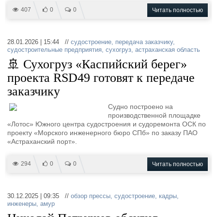
407
0
0
Читать полностью
28.01.2026 | 15:44 //
судостроение
,
передача заказчику
,
судостроительные предприятия
,
сухогруз
,
астраханская область
🚢 Сухогруз «Каспийский берег»
проекта RSD49 готовят к передаче
заказчику
Судно построено на
производственной площадке
«Лотос» Южного центра судостроения и судоремонта ОСК по
проекту «Морского инженерного бюро СПб» по заказу ПАО
«Астраханский порт».
294
0
0
Читать полностью
30.12.2025 | 09:35 //
обзор прессы
,
судостроение
,
кадры
,
инженеры
,
амур