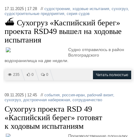
17.11.2025 | 17:28 //
судостроение
,
ходовые испытания
,
сухогруз
,
судостроительные предприятия
,
серия судов
⛴ Сухогруз «Каспийский берег»
проекта RSD49 вышел на ходовые
испытания
Судно отправилось в район
Волгоградского
водохранилища на две недели.
235
0
0
Читать полностью
09.11.2025 | 12:45 //
события
,
россия-иран
,
рабочий визит
,
сухогруз
,
достроечная набережная
,
сотрудничество
Сухогруз проекта RSD 49
«Каспийский берег» готовят
к ходовым испытаниям
Производственную площадку