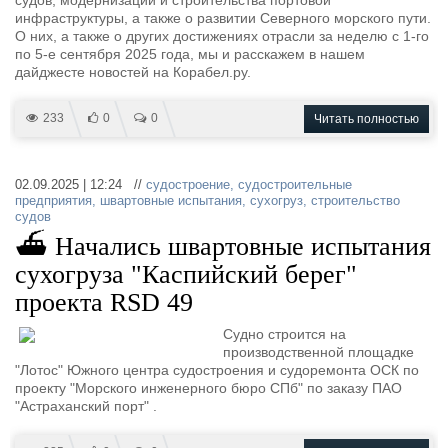
судов, модернизации и строительства портовой
инфраструктуры, а также о развитии Северного морского пути.
О них, а также о других достижениях отрасли за неделю с 1-го
по 5-е сентября 2025 года, мы и расскажем в нашем
дайджесте новостей на Корабел.ру.
233
0
0
Читать полностью
02.09.2025 | 12:24 //
судостроение
,
судостроительные
предприятия
,
швартовные испытания
,
сухогруз
,
строительство
судов
⛴ Начались швартовные испытания
сухогруза "Каспийский берег"
проекта RSD 49
Судно строится на
производственной площадке
"Лотос" Южного центра судостроения и судоремонта ОСК по
проекту "Морского инженерного бюро СПб" по заказу ПАО
"Астраханский порт" .