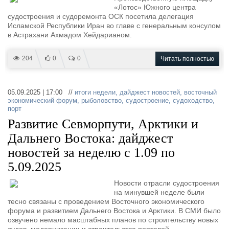
«Лотос» Южного центра
судостроения и судоремонта ОСК посетила делегация
Исламской Республики Иран во главе с генеральным консулом
в Астрахани Ахмадом Хейдарианом.
204
0
0
Читать полностью
05.09.2025 | 17:00 //
итоги недели
,
дайджест новостей
,
восточный
экономический форум
,
рыболовство
,
судостроение
,
судоходство
,
порт
Развитие Севморпути, Арктики и
Дальнего Востока: дайджест
новостей за неделю с 1.09 по
5.09.2025
Новости отрасли судостроения
на минувшей неделе были
тесно связаны с проведением Восточного экономического
форума и развитием Дальнего Востока и Арктики. В СМИ было
озвучено немало масштабных планов по строительству новых