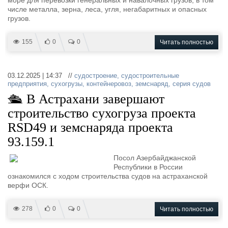
море для перевозки генеральных и навалочных грузов, в том
числе металла, зерна, леса, угля, негабаритных и опасных
грузов.
155
0
0
Читать полностью
03.12.2025 | 14:37 //
судостроение
,
судостроительные
предприятия
,
сухогрузы
,
контейнеровоз
,
земснаряд
,
серия судов
🛳 В Астрахани завершают
строительство сухогруза проекта
RSD49 и земснаряда проекта
93.159.1
Посол Азербайджанской
Республики в России
ознакомился с ходом строительства судов на астраханской
верфи ОСК.
278
0
0
Читать полностью