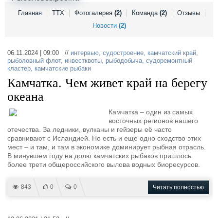
Выставки и семинары
Галерея флота
Главная
ТТХ
Фотогалерея
(2)
Команда
(2)
Отзывы
Личности
Форум
Новости
(2)
Словарь
Отзывы
Все службы
06.11.2024 | 09:00 //
интервью
,
судостроение
,
камчатский край
,
рыболовный флот
,
инвестквоты
,
рыбодобыча
,
судоремонтный
кластер
,
камчатские рыбаки
Камчатка. Чем живет край на берегу
океана
Камчатка – один из самых
восточных регионов нашего
отечества. За ледники, вулканы и гейзеры её часто
сравнивают с Исландией. Но есть и еще одно сходство этих
мест – и там, и там в экономике доминирует рыбная отрасль.
В минувшем году на долю камчатских рыбаков пришлось
более трети общероссийского вылова водных биоресурсов.
843
0
0
Читать полностью