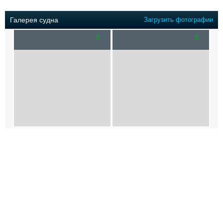
Выставки и семинары
Галерея флота
Личности
Форум
Галерея судна
Загрузить фотографии
Словарь
Отзывы
0
0
Все службы