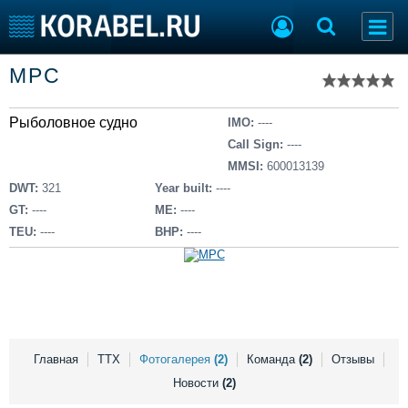
Список судов
МРС
Тип судна
Добавить судно
Добавить проект
Рыболовное судно
Последние 100
IMO:
----
Call Sign:
----
Судостроение
Торговая площадка
MMSI:
600013139
Пульс
Доска объявлений
DWT:
321
Year built:
----
Новости
Продажа флота
GT:
----
ME:
----
Компании
Оборудование
TEU:
----
BHP:
----
Репутация
Изделия
Работа
Материалы
Крюинг
Услуги
Журнал
Реклама
Главная
ТТХ
Фотогалерея
(2)
Команда
(2)
Отзывы
Новости
(2)
Конференции
Флот