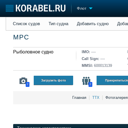
Флот
Список судов
Тип судна
Добавить судно
Добавить прое
Список судов
Тип судна
Добавить судно
Доба
Судостроение
Торговая площадка
Конфере
МРС
Пульс
Доска объявлений
Выставк
Новости
Продажа флота
Личност
Компании
Рыболовное судно
Оборудование
Словарь
IMO:
----
Репутация
Изделия
Call Sign:
----
Работа
Материалы
MMSI:
600013139
Крюинг
Услуги
Журнал
Загрузить фото
Прикрепиться
2
2
Реклама
Главная
ТТХ
Фотогалере