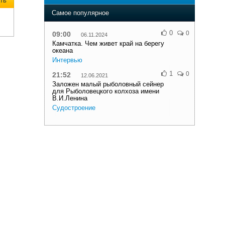
ть
Самое популярное
0
0
09:00
06.11.2024
Камчатка. Чем живет край на берегу
океана
Интервью
1
0
21:52
12.06.2021
Заложен малый рыболовный сейнер
для Рыболовецкого колхоза имени
В.И.Ленина
Судостроение