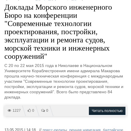
Выставки и семинары
Галерея флота
Доклады Морского инженерного
Личности
Форум
Бюро на конференции
Словарь
Отзывы
"Современные технологии
Все службы
проектирования, постройки,
эксплуатации и ремонта судов,
морской техники и инженерных
сооружений"
С 20 по 22 мая 2015 года в Николаеве в Национальном
Университете Кораблестроения имени адмирала Макарова
прошла научно-техническая конференция с международным
участием "Современные технологии проектирования,
постройки, эксплуатации и ремонта судов, морской техники и
инженерных сооружений". Всего было представлено 84
доклада.
1227
0
0
Читать полностью
13.05.2015 | 14:18 //
пресс-релизы
,
речная навигация
,
балтийское