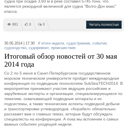
судна при осадке 3,60 м в реке составил 5745 тонн, что
является рекордной величиной для судна "Волго-Дон макс"
класса.
881
0
0
Читать полностью
30.05.2014 | 17:30 //
итоги недели
,
судостроение
,
события
,
судоходство
,
судоремонт
,
происшествия
Итоговый обзор новостей от 30 мая
2014 года
Со 2 по 5 июня в Санкт-Петербургском государственном
морском техническом университете пройдет международная
конференция по подводным технологиям SubSeaTECH2014. В
мероприятии принимают участие ведущие российские и
зарубежные эксперты и организации, специализирующиеся по
тематике, охватывающей подводные аппараты и их
подсистемы, а также технические аспекты подводной добычи
и транспортировки углеводородов. «Корабел» обязательно
расскажет вам о главных темах, которые будут обсуждать
специалисты на конференции. А пока мы вспомним о самых
важных событиях уходящей недели.