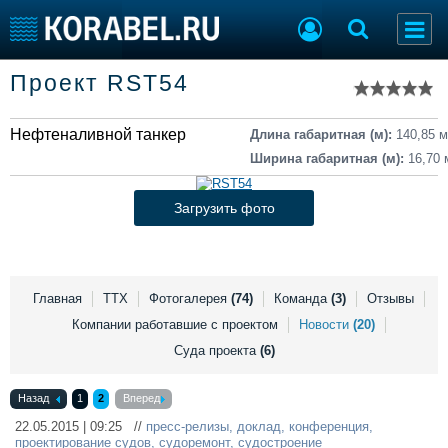
Список судов
Проект RST54
Тип судна
Добавить судно
Добавить проект
Нефтеналивной танкер
Последние 100
Длина габаритная (м):
140,85 м
Ширина габаритная (м):
16,70 
Судостроение
Торговая площадка
Пульс
Доска объявлений
Загрузить фото
Новости
Продажа флота
Компании
Оборудование
Репутация
Изделия
Работа
Материалы
Главная
ТТХ
Фотогалерея
(74)
Команда
(3)
Отзывы
Крюинг
Услуги
Компании работавшие с проектом
Новости
(20)
Журнал
Суда проекта
(6)
Реклама
Назад
1
2
Вперед
22.05.2015 | 09:25 //
пресс-релизы
,
доклад
,
конференция
,
Конференции
Флот
проектирование судов
,
судоремонт
,
судостроение