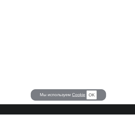
Мы используем
Cookie
OK
КОРАБЕЛ.РУ
ГЛАВНЫЕ ТЕМЫ
О проекте
Российское Судостроение
Наш журнал
Судоходство