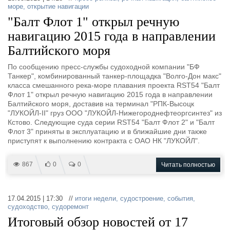
море
,
открытие навигации
"Балт Флот 1" открыл речную
навигацию 2015 года в направлении
Балтийского моря
По сообщению пресс-службы судоходной компании "БФ
Танкер", комбинированный танкер-площадка "Волго-Дон макс"
класса смешанного река-море плавания проекта RST54 "Балт
Флот 1" открыл речную навигацию 2015 года в направлении
Балтийского моря, доставив на терминал "РПК-Высоцк
"ЛУКОЙЛ-II" груз ООО "ЛУКОЙЛ-Нижегороднефтеоргсинтез" из
Кстово. Следующие суда серии RST54 "Балт Флот 2" и "Балт
Флот 3" приняты в эксплуатацию и в ближайшие дни также
приступят к выполнению контракта с ОАО НК "ЛУКОЙЛ".
867
0
0
Читать полностью
17.04.2015 | 17:30 //
итоги недели
,
судостроение
,
события
,
судоходство
,
судоремонт
Итоговый обзор новостей от 17