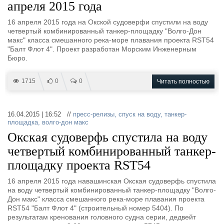
апреля 2015 года
16 апреля 2015 года на Окской судоверфи спустили на воду
четвертый комбинированный танкер-площадку "Волго-Дон
макс" класса смешанного река-море плавания проекта RST54
"Балт Флот 4". Проект разработан Морским Инженерным
Бюро.
1715
0
0
Читать полностью
16.04.2015 | 16:52 //
пресс-релизы
,
спуск на воду
,
танкер-
площадка
,
волго-дон макс
Окская судоверфь спустила на воду
четвертый комбинированный танкер-
площадку проекта RST54
16 апреля 2015 года навашинская Окская судоверфь спустила
на воду четвертый комбинированный танкер-площадку "Волго-
Дон макс" класса смешанного река-море плавания проекта
RST54 "Балт Флот 4" (строительный номер 5404). По
результатам кренования головного судна серии, дедвейт